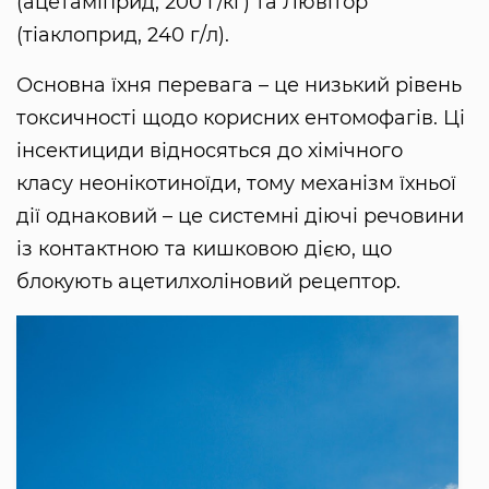
(ацетаміприд, 200 г/кг) та Лювітор
(тіаклоприд, 240 г/л).
Основна їхня перевага – це низький рівень
токсичності щодо корисних ентомофагів. Ці
інсектициди відносяться до хімічного
класу неонікотиноїди, тому механізм їхньої
дії однаковий – це системні діючі речовини
із контактною та кишковою дією, що
блокують ацетилхоліновий рецептор.