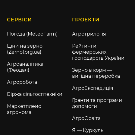
СЕРВІСИ
ПРОЕКТИ
Погода (MeteoFarm)
Агротрилогія
Ціни на зерно
Рейтинги
(Zernotorg.ua)
фермерських
господарств України
Агроаналітика
(Феодал)
Зерно в корм —
вигідна переробка
Агроробота
АгроЕкспедиція
Біржа сільгосптехніки
Гранти та програми
Маркетплейс
допомоги
агронома
АгроОсвіта
Я — Куркуль