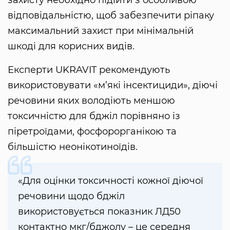
відповідальністю, щоб забезпечити ріпаку
максимальний захист при мінімальній
шкоді для корисних видів.
Експерти UKRAVIT рекомендують
використовувати «м’які інсектициди», діючі
речовини яких володіють меншою
токсичністю для бджіл порівняно із
піретроїдами, фосфорорганікою та
більшістю неонікотиноїдів.
«Для оцінки токсичності кожної діючої
речовини щодо бджіл
використовується показник ЛД50
контактно мкг/бджолу – це середня