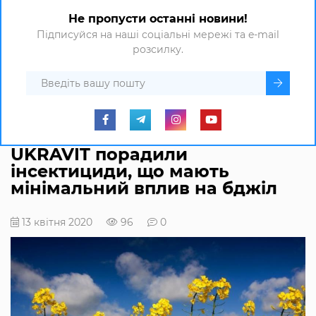
Не пропусти останні новини!
Підписуйся на наші соціальні мережі та e-mail
розсилку.
UKRAVIT порадили
інсектициди, що мають
мінімальний вплив на бджіл
13 квітня 2020
96
0