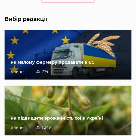
Вибір редакції
Як малому фермеру продавати в ЄС
3 липня
774
Як підвищити врожайність сої в Україні
6 липня
1 249