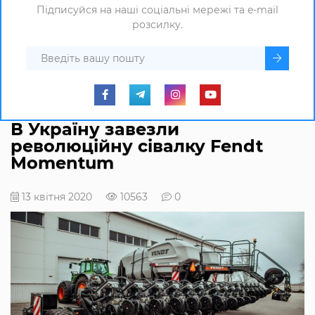
Підписуйся на наші соціальні мережі та e-mail
розсилку.
В Україну завезли
революційну сівалку Fendt
Momentum
13 квітня 2020
10563
0