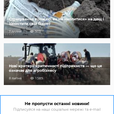
Страхування врожаю, як не «молитися» на дощ і
захистити свій бізнес
7 липня
503
Нові критерії критичності підприємств — що це
означає для агробізнесу
8 липня
1 589
Не пропусти останні новини!
Підписуйся на наші соціальні мережі та e-mail