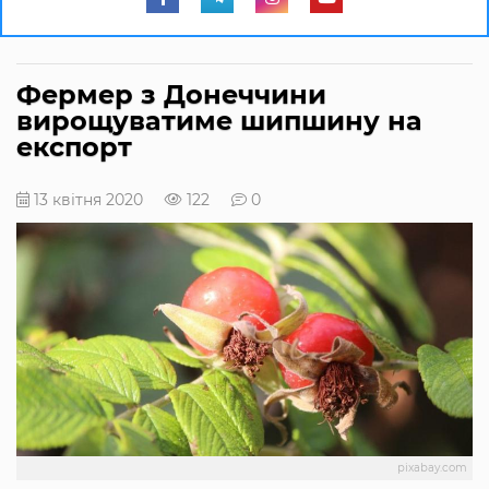
Фермер з Донеччини
вирощуватиме шипшину на
експорт
13 квітня 2020
122
0
pixabay.com