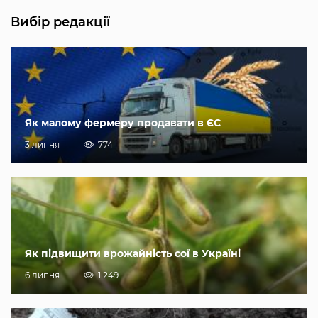
Вибір редакції
Як малому фермеру продавати в ЄС
3 липня
774
Як підвищити врожайність сої в Україні
6 липня
1 249