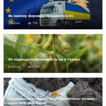
Як малому фермеру продавати в ЄС
3 липня
774
Як підвищити врожайність сої в Україні
6 липня
1 249
Страхування врожаю, як не «молитися» на дощ і
захистити свій бізнес