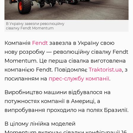
В Україну завезли революційну
сівалку Fendt Momentum
Компанія
Fendt
завезла в Україну свою
нову розробку — революційну сівалку Fendt
Momentum. Це перша сівалка виготовлена
компанією Fendt. Повідомляє
Traktorist.ua
, з
посиланням на
прес-службу компанії
.
Виробництво машини відбувалося на
потужностях компанії в Америці, а
випробування проходило на полях Бразилії.
В цілому лінійка моделей
Momentum включає сівалки конфігурації 16,