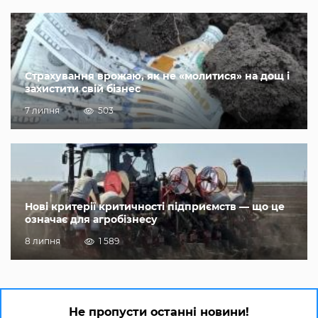
Страхування врожаю, як не «молитися» на дощ і
захистити свій бізнес
7 липня
503
Нові критерії критичності підприємств — що це
означає для агробізнесу
8 липня
1 589
Не пропусти останні новини!