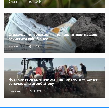
6 липня
1 249
Страхування врожаю, як не «молитися» на дощ і
захистити свій бізнес
7 липня
503
Нові критерії критичності підприємств — що це
означає для агробізнесу
8 липня
1 589