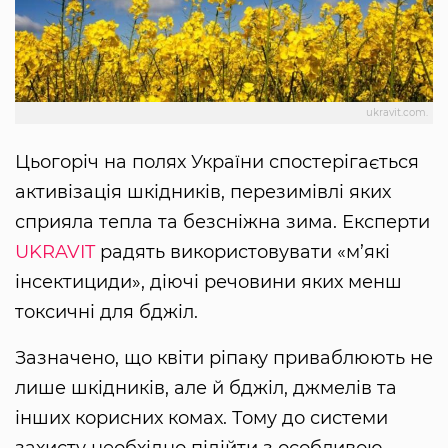
ukravit.com.
Цьогоріч на полях України спостерігається
активізація шкідників, перезимівлі яких
сприяла тепла та безсніжна зима. Експерти
UKRAVIT
радять використовувати «м’які
інсектициди», діючі речовини яких менш
токсичні для бджіл.
Зазначено, що квіти ріпаку приваблюють не
лише шкідників, але й бджіл, джмелів та
інших корисних комах. Тому до системи
захисту необхідно підійти з особливою