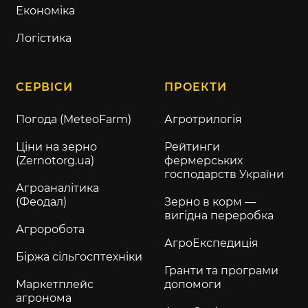
Економіка
Логістика
СЕРВІСИ
ПРОЕКТИ
Погода (MeteoFarm)
Агротрилогія
Ціни на зерно
Рейтинги
(Zernotorg.ua)
фермерських
господарств України
Агроаналітика
(Феодал)
Зерно в корм —
вигідна переробка
Агроробота
АгроЕкспедиція
Біржа сільгосптехніки
Гранти та програми
Маркетплейс
допомоги
агронома