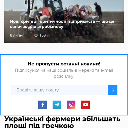
Нові критерії критичності підприємств — що це
означає для агробізнесу
8 липня
1 594
Не пропусти останні новини!
Підписуйся на наші соціальні мережі та e-mail
розсилку.
Українські фермери збільшать
площі під гречкою