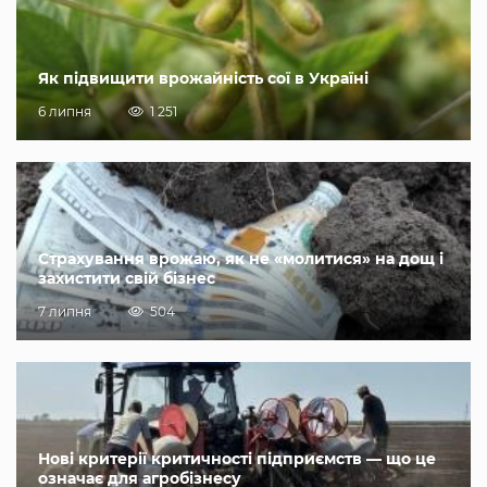
Як підвищити врожайність сої в Україні
6 липня
1 251
Страхування врожаю, як не «молитися» на дощ і
захистити свій бізнес
7 липня
504
Нові критерії критичності підприємств — що це
означає для агробізнесу