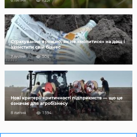
6 липня
1 251
Страхування врожаю, як не «молитися» на дощ і
захистити свій бізнес
7 липня
504
Нові критерії критичності підприємств — що це
означає для агробізнесу
8 липня
1 594