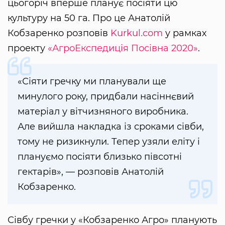
цьогоріч вперше планує посіяти цю
культуру на 50 га. Про це Анатолій
Кобзаренко розповів
Kurkul.com
у рамках
проекту
«АгроЕкспедиція Посівна 2020»
.
«Сіяти гречку ми планували ще
минулого року, придбали насіннєвий
матеріал у вітчизняного виробника.
Але вийшла накладка із сроками сівби,
тому не ризикнули. Тепер узяли еліту і
плануємо посіяти близько півсотні
гектарів», — розповів Анатолій
Кобзаренко.
Сівбу гречки у «Кобзаренко Агро» планують