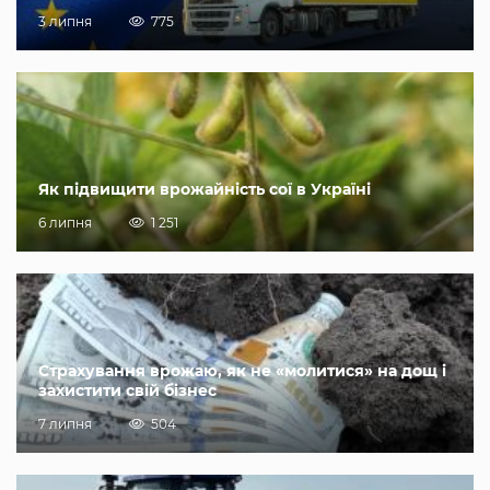
3 липня
775
Як підвищити врожайність сої в Україні
6 липня
1 251
Страхування врожаю, як не «молитися» на дощ і
захистити свій бізнес
7 липня
504