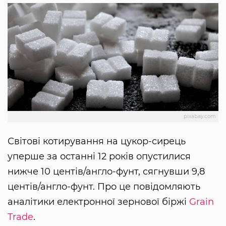
pixabay.com
Світові котирування на цукор-сирець
уперше за останні 12 років опустилися
нижче 10 центів/англо-фунт, сягнувши 9,8
центів/англо-фунт. Про це повідомляють
аналітики електронної зернової біржі
Grain
Trade
.