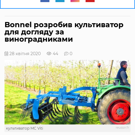
Bonnel розробив культиватор
для догляду за
виноградниками
28 квітня 2020
44
0
reussir.fr
культиватор MC Viti