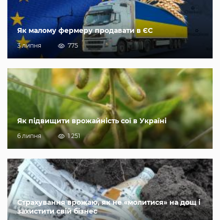
Як малому фермеру продавати в ЄС
3 липня
775
Як підвищити врожайність сої в Україні
6 липня
1 251
Страхування врожаю, як не «молитися» на дощ і
захистити свій бізнес