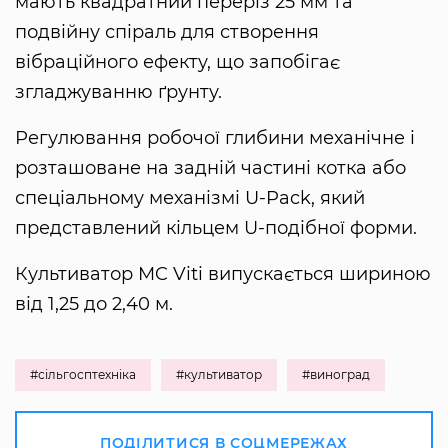
мають квадратний переріз 25 мм та
подвійну спіраль для створення
вібраційного ефекту, що запобігає
згладжуванню ґрунту.
Регулювання робочої глибини механічне і
розташоване на задній частині котка або
спеціальному механізмі U-Pack, який
представлений кільцем U-подібної форми.
Культиватор MC Viti випускається шириною
від 1,25 до 2,40 м.
#сільгосптехніка
#культиватор
#виноград
ПОДІЛИТИСЯ В СОЦМЕРЕЖАХ