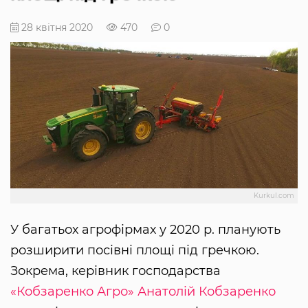
28 квітня 2020
470
0
Kurkul.com
У багатьох агрофірмах у 2020 р. планують
розширити посівні площі під гречкою.
Зокрема, керівник господарства
«Кобзаренко Агро»
Анатолій Кобзаренко