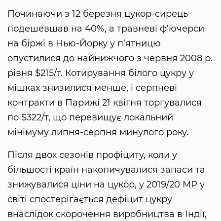
Починаючи з 12 березня цукор-сирець
подешевшав на 40%, а травневі ф’ючерси
на біржі в Нью-Йорку у п’ятницю
опустилися до найнижчого з червня 2008 р.
рівня $215/т. Котирування білого цукру у
мішках знизилися менше, і серпневі
контракти в Парижі 21 квітня торгувалися
по $322/т, що перевищує локальний
мінімуму липня-серпня минулого року.
Після двох сезонів профіциту, коли у
більшості країн накопичувалися запаси та
знижувалися ціни на цукор, у 2019/20 МР у
світі спостерігається дефіцит цукру
внаслідок скорочення виробництва в Індії,