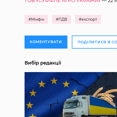
ТОВ «СУФФЛЕ АГРО УКРАЇНА»
— 22 м
#Мінфін
#ПДВ
#експорт
КОМЕНТУВАТИ
ПОДІЛИТИСЯ В С
Вибір редакції