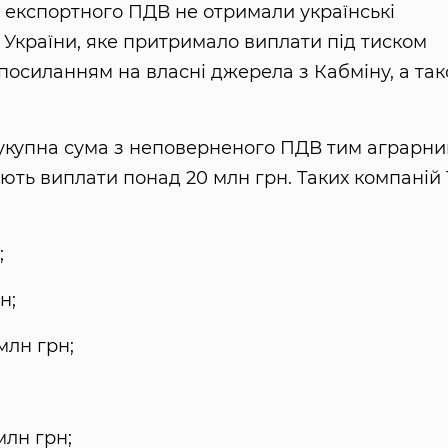
о експортного ПДВ не отримали українські
 України, яке притримало виплати під тиском
з посиланням на власні джерела з Кабміну, а та
 сукупна сума з неповерненого ПДВ тим аграрн
ть виплати понад 20 млн грн. Таких компаній 1
;
н;
млн грн;
млн грн;