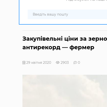
Закупівельні ціни за зерн
антирекорд — фермер
29 квітня 2020
2903
0