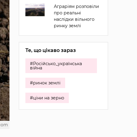
Аграріям розповіли
про реальні
наслідки вільного
ринку землі
Те, що цікаво зараз
#Російсько_українська
війна
#ринок землі
#ціни на зерно
.com