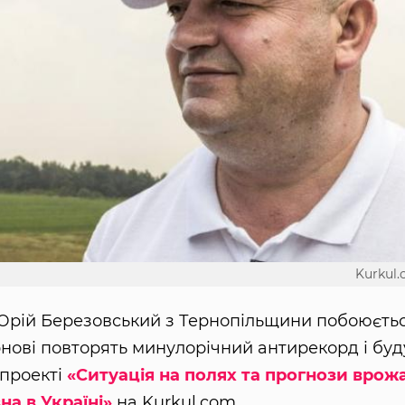
Kurkul
рій Березовський з Тернопільщини побоюєтьс
зернові повторять минулорічний антирекорд і буд
цпроекті
«Ситуація на полях та прогнози врож
на в Україні»
на Kurkul.com.