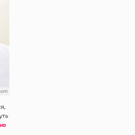
.com
я,
уть
аю