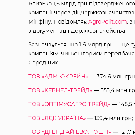
Близько 1,6 млрд грн підтвердженог
компанії через дії Держказначейства
Мінфіну. Повідомляє
AgroPolit.com
, 
з документації Держказначейства.
Зазначається, що 1,6 млрд грн — це
компаніям, чиї кошториси передбачаю
Серед них:
ТОВ «АДМ ЮКРЕЙН»
— 374,6 млн грн
ТОВ «КЕРНЕЛ-ТРЕЙД»
— 353,4 млн гр
ТОВ «ОПТІМУСАГРО ТРЕЙД»
— 148,5 
ТОВ «ЛДК УКРАЇНА»
— 139,4 млн грн;
ТОВ «ДІ ЕНД АЙ ЕВОЛЮШН»
— 121,7 