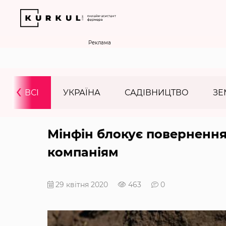
Реклама
‹
ВСІ
УКРАЇНА
САДІВНИЦТВО
ЗЕ
Мінфін блокує повернення
компаніям
29 квітня 2020
463
0