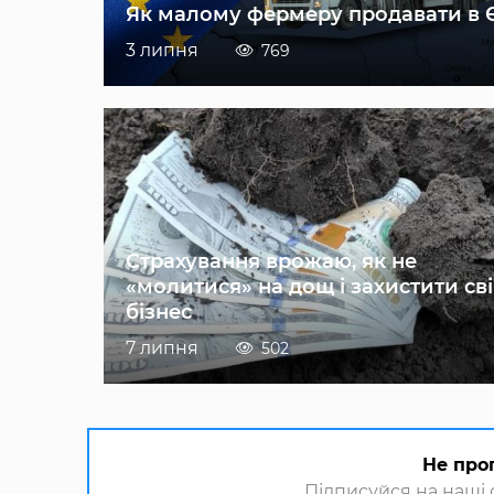
Як малому фермеру продавати в 
3 липня
769
Страхування врожаю, як не
«молитися» на дощ і захистити св
бізнес
7 липня
502
Не про
Підписуйся на наші с