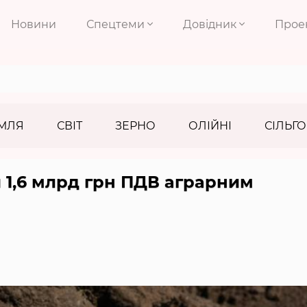
Новини
Спецтеми
Довідник
Прое
МЛЯ
СВІТ
ЗЕРНО
ОЛІЙНІ
СІЛЬГО
 1,6 млрд грн ПДВ аграрним