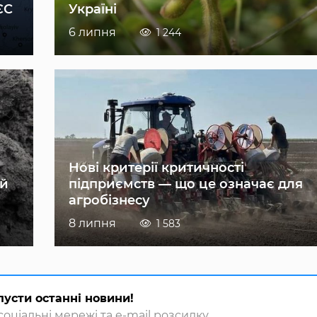
ЄС
Україні
6 липня
1 244
Нові критерії критичності
ій
підприємств — що це означає для
агробізнесу
8 липня
1 583
пусти останні новини!
оціальні мережі та e-mail розсилку.