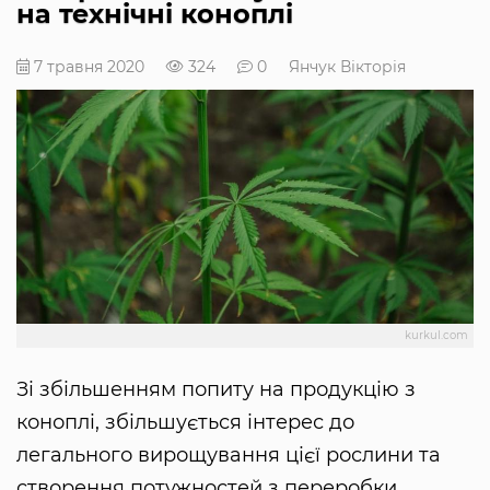
на технічні коноплі
7 травня 2020
324
0
Янчук Вікторія
kurkul.com
Зі збільшенням попиту на продукцію з
коноплі, збільшується інтерес до
легального вирощування цієї рослини та
створення потужностей з переробки