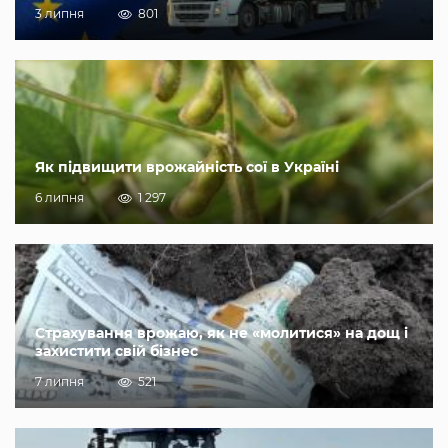
3 липня
801
Як підвищити врожайність сої в Україні
6 липня
1 297
Страхування врожаю, як не «молитися» на дощ і
захистити свій бізнес
7 липня
521