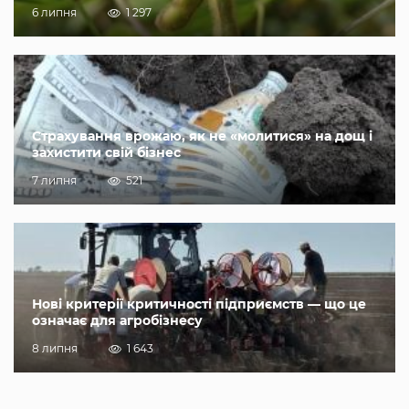
6 липня
1 297
Страхування врожаю, як не «молитися» на дощ і
захистити свій бізнес
7 липня
521
Нові критерії критичності підприємств — що це
означає для агробізнесу
8 липня
1 643