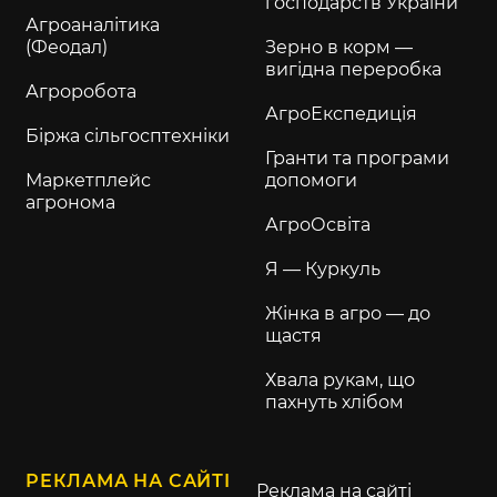
господарств України
Агроаналітика
(Феодал)
Зерно в корм —
вигідна переробка
Агроробота
АгроЕкспедиція
Біржа сільгосптехніки
Гранти та програми
Маркетплейс
допомоги
агронома
АгроОсвіта
Я — Куркуль
Жінка в агро — до
щастя
Хвала рукам, що
пахнуть хлібом
РЕКЛАМА НА САЙТІ
Реклама на сайті