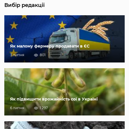
Вибір редакції
Як малому фермеру продавати в ЄС
3 липня
801
Як підвищити врожайність сої в Україні
6 липня
1 297