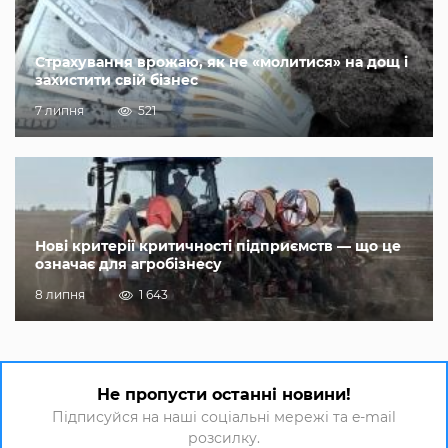
Страхування врожаю, як не «молитися» на дощ і
захистити свій бізнес
7 липня
521
Нові критерії критичності підприємств — що це
означає для агробізнесу
8 липня
1 643
Не пропусти останні новини!
Підписуйся на наші соціальні мережі та e-mail
розсилку.