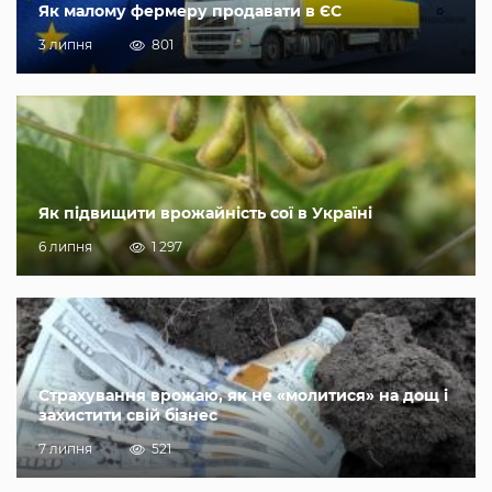
Як малому фермеру продавати в ЄС
3 липня
801
Як підвищити врожайність сої в Україні
6 липня
1 297
Страхування врожаю, як не «молитися» на дощ і
захистити свій бізнес
7 липня
521