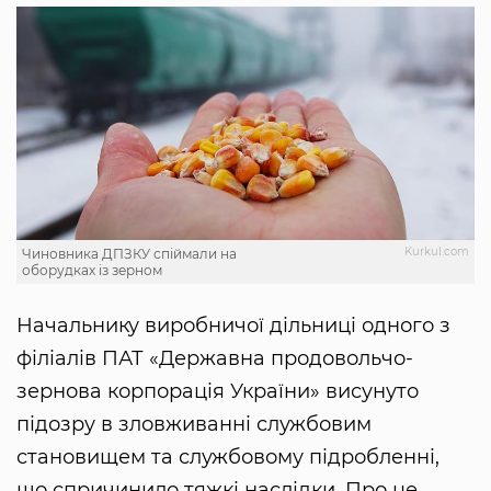
Kurkul.com
Чиновника ДПЗКУ спіймали на
оборудках із зерном
Начальнику виробничої дільниці одного з
філіалів ПАТ «Державна продовольчо-
зернова корпорація України» висунуто
підозру в зловживанні службовим
становищем та службовому підробленні,
що спричинило тяжкі наслідки. Про це