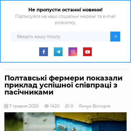
Не пропусти останні новини!
Підписуйся на наші соціальні мережі та e-mail
розсилку.
Полтавські фермери показали
приклад успішної співпраці з
пасічниками
7 травня 2020
1420
0
Янчук Вікторія