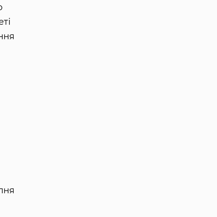
о
еті
ння
пня