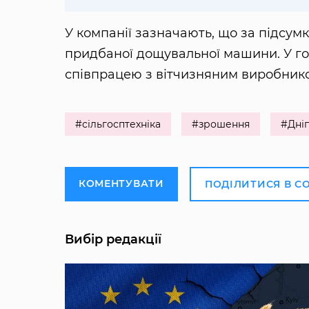
У компанії зазначають, що за підсумк
придбаної дощувальної машини. У го
співпрацею з вітчизняним виробник
#сільгосптехніка
#зрошення
#Дні
КОМЕНТУВАТИ
ПОДІЛИТИСЯ В С
Вибір редакції