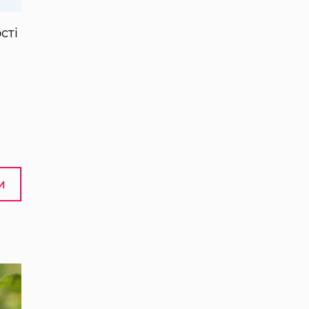
сті
И