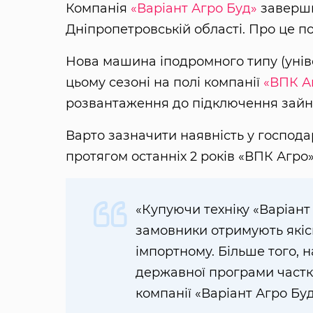
Компанія
«Варіант Агро Буд»
заверши
Дніпропетровській області. Про це 
Нова машина іподромного типу (уні
цьому сезоні на полі компанії
«ВПК А
розвантаження до підключення зайня
Варто зазначити наявність у господ
протягом останніх 2 років «ВПК Агро
«Купуючи техніку «Варіант 
замовники отримують якіс
імпортному. Більше того,
державної програми частко
компанії «Варіант Агро Буд