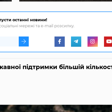
пусти останні новини!
оціальні мережі та e-mail розсилку.
авної підтримки більшій кількост