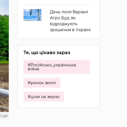
День поля Варіант
Агро Буд: як
відроджують
зрошення в Україні
Те, що цікаво зараз
#Російсько_українська
війна
#ринок землі
#ціни на зерно
m.ua