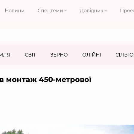
Новини
Спецтеми
Довідник
Прое
МЛЯ
СВІТ
ЗЕРНО
ОЛІЙНІ
СІЛЬГО
в монтаж 450-метрової