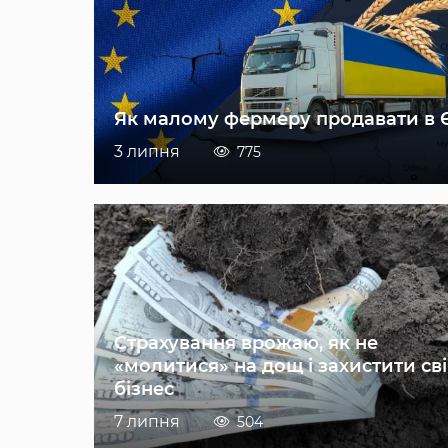
Як малому фермеру продавати в 
3 липня
775
Страхування врожаю, як не
«молитися» на дощ і захистити св
бізнес
7 липня
504