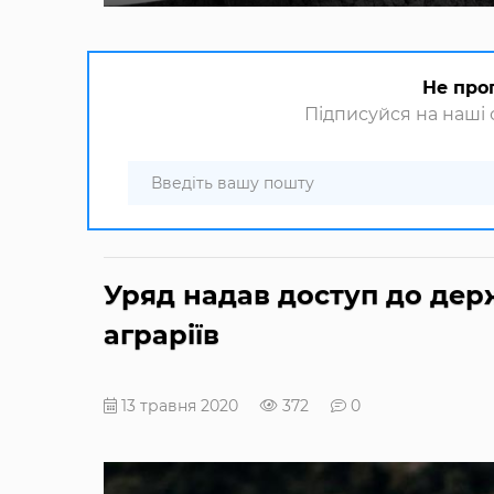
Не про
Підписуйся на наші с
Уряд надав доступ до держ
аграріїв
13 травня 2020
372
0