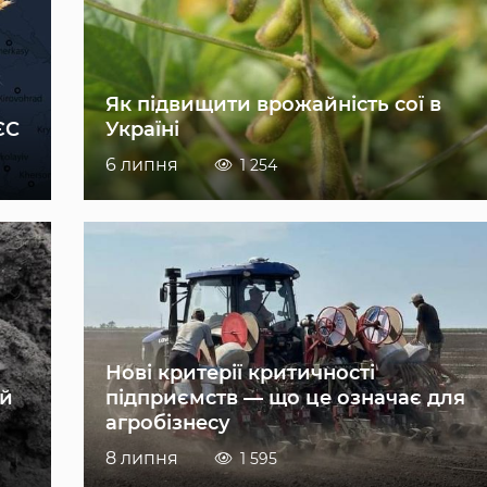
Як підвищити врожайність сої в
ЄС
Україні
6 липня
1 254
Нові критерії критичності
ій
підприємств — що це означає для
агробізнесу
8 липня
1 595