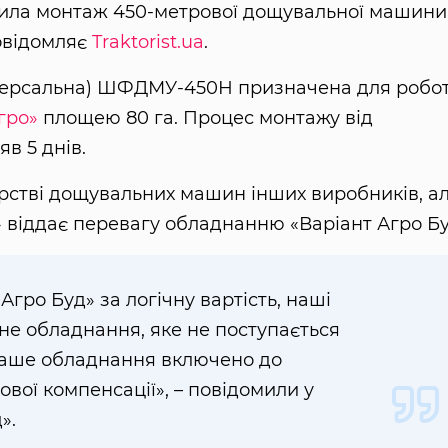
ла монтаж 450-метрової дощувальної машини
повідомляє
Traktorist.ua
.
версальна) ШФДМУ-450Н призначена для робот
гро»
площею 80 га. Процес монтажу від
в 5 днів.
арстві дощувальних машин інших виробників, а
» віддає перевагу обладнанню «Варіант Агро Бу
Агро Буд» за логічну вартість, наші
не обладнання, яке не поступається
 наше обладнання включено до
вої компенсації», – повідомили у
».