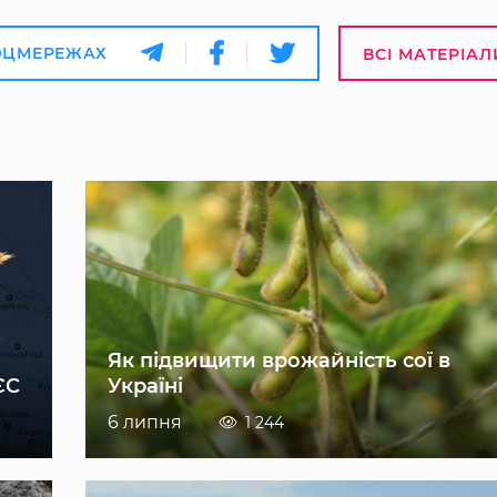
ОЦМЕРЕЖАХ
ВСІ МАТЕРІАЛ
Як підвищити врожайність сої в
ЄС
Україні
6 липня
1 244