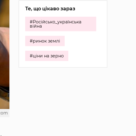
Те, що цікаво зараз
#Російсько_українська
війна
#ринок землі
#ціни на зерно
.com