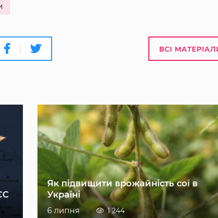
и
ВСІ МАТЕРІАЛ
Як підвищити врожайність сої в
ЄС
Україні
6 липня
1 244