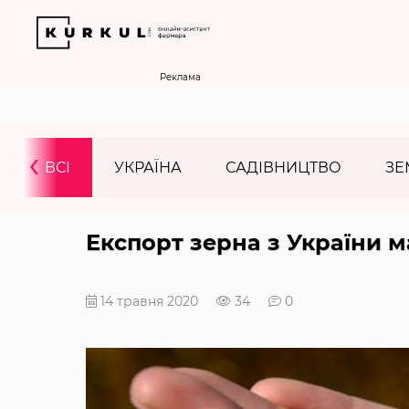
Реклама
‹
ВСІ
УКРАЇНА
САДІВНИЦТВО
ЗЕ
Експорт зерна з України 
14 травня 2020
34
0