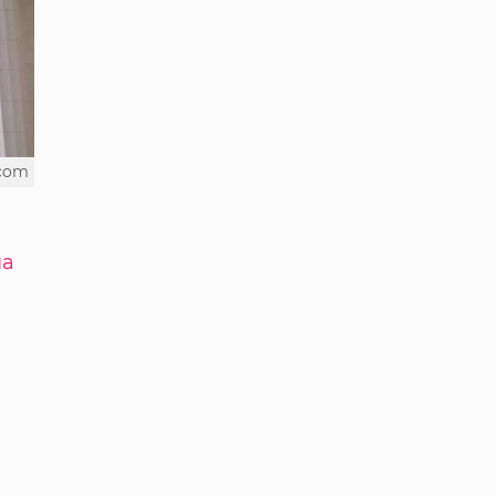
.com
на
й