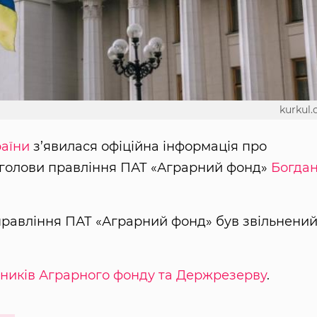
kurkul
раїни
з’явилася офіційна інформація про
голови правління ПАТ «Аграрний фонд»
Богда
правління ПАТ «Аграрний фонд» був звільнени
вників Аграрного фонду та Держрезерву
.