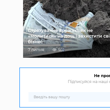
Страхування врожаю, як не
«молитися» на дощ і захистити св
бізнес
7 липня
502
Не про
Підписуйся на наші с