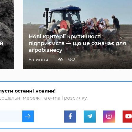
Нові критерії критичності
ій
підприємств — що це означає для
агробізнесу
8 липня
1 582
пусти останні новини!
оціальні мережі та e-mail розсилку.