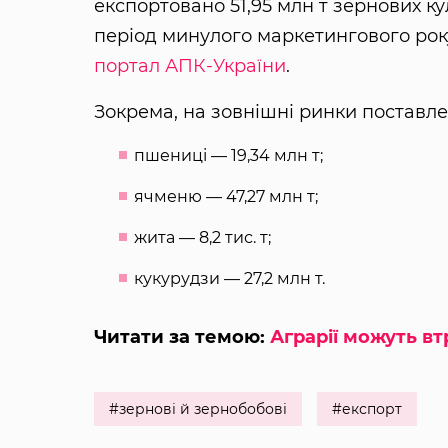
експортовано 51,95 млн т зернових кул
період минулого маркетингового рок
портал АПК-України
.
Зокрема, на зовнішні ринки поставле
пшениці — 19,34 млн т;
ячменю — 47,27 млн т;
жита — 8,2 тис. т;
кукурудзи — 27,2 млн т.
Читати за темою:
Аграрії можуть в
#зернові й зернобобові
#експорт