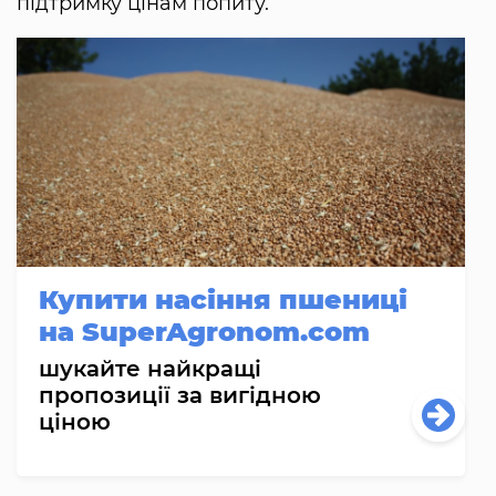
підтримку цінам попиту.
Купити насіння пшениці
на SuperAgronom.com
шукайте найкращі
пропозиції за вигідною
ціною