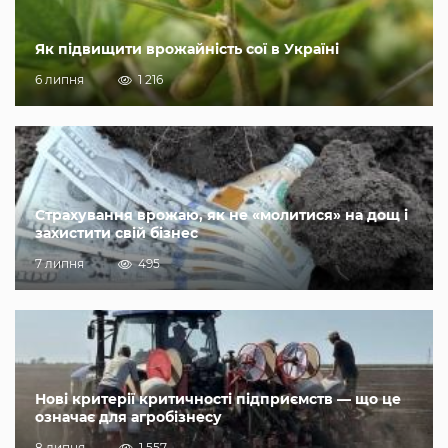
Як підвищити врожайність сої в Україні
6 липня
1 216
Страхування врожаю, як не «молитися» на дощ і
захистити свій бізнес
7 липня
495
Нові критерії критичності підприємств — що це
означає для агробізнесу
8 липня
1 557