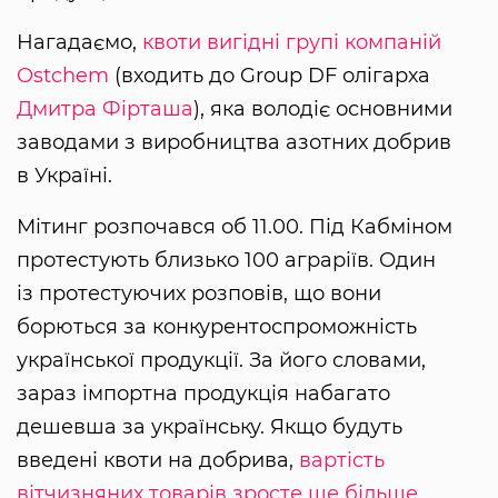
Нагадаємо,
квоти вигідні групі компаній
Ostchem
(входить до Group DF олігарха
Дмитра Фірташа
), яка володіє основними
заводами з виробництва азотних добрив
в Україні.
Мітинг розпочався об 11.00. Під Кабміном
протестують близько 100 аграріїв. Один
із протестуючих розповів, що вони
борються за конкурентоспроможність
української продукції. За його словами,
зараз імпортна продукція набагато
дешевша за українську. Якщо будуть
введені квоти на добрива,
вартість
вітчизняних товарів зросте ще більше
.