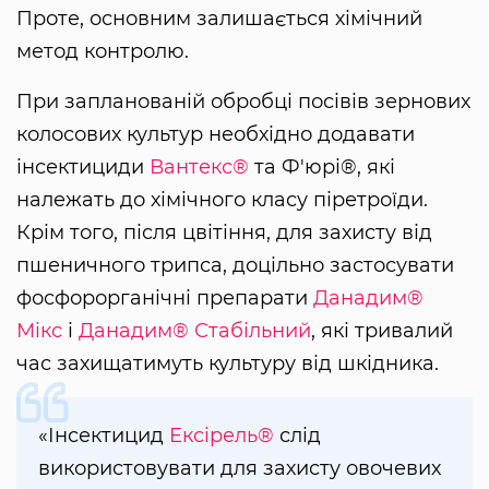
Проте, основним залишається хімічний
метод контролю.
При запланованій обробці посівів зернових
колосових культур необхідно додавати
інсектициди
Вантекс®
та Ф'юрі®, які
належать до хімічного класу піретроїди.
Крім того, після цвітіння, для захисту від
пшеничного трипса, доцільно застосувати
фосфорорганічні препарати
Данадим®
Мікс
і
Данадим® Стабільний
, які тривалий
час захищатимуть культуру від шкідника.
«Інсектицид
Ексірель®
слід
використовувати для захисту овочевих