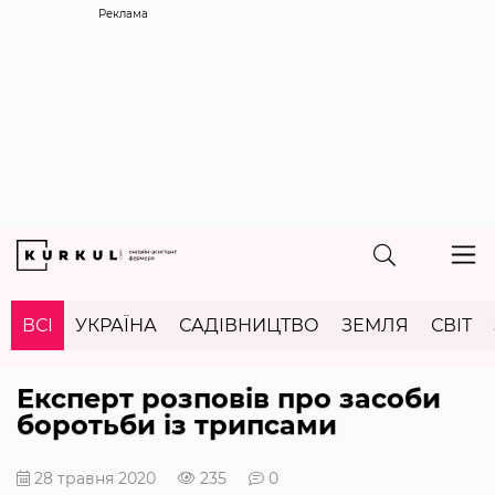
Реклама
ВСІ
УКРАЇНА
САДІВНИЦТВО
ЗЕМЛЯ
СВІТ
Експерт розповів про засоби
боротьби із трипсами
28 травня 2020
235
0