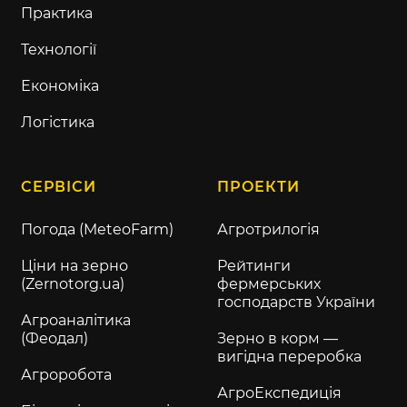
Практика
Технології
Економіка
Логістика
СЕРВІСИ
ПРОЕКТИ
Погода (MeteoFarm)
Агротрилогія
Ціни на зерно
Рейтинги
(Zernotorg.ua)
фермерських
господарств України
Агроаналітика
(Феодал)
Зерно в корм —
вигідна переробка
Агроробота
АгроЕкспедиція