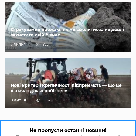
Страхування врожаю, як не «молитися» на дощ і
захистити свій бізнес
7 липня
495
Нові критерії критичності підприємств — що це
означає для агробізнесу
8 липня
1 557
Не пропусти останні новини!