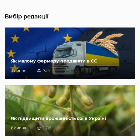
Вибір редакції
Як малому фермеру продавати в ЄС
3 липня
754
Як підвищити врожайність сої в Україні
6 липня
1 216