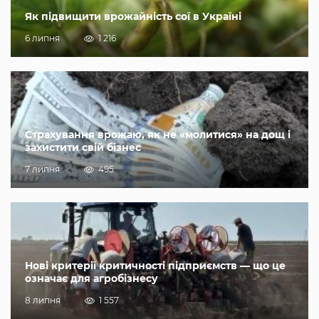
Як підвищити врожайність сої в Україні
6 липня
1 216
Страхування врожаю, як не «молитися» на дощ і
захистити свій бізнес
7 липня
495
Нові критерії критичності підприємств — що це
означає для агробізнесу
8 липня
1 557