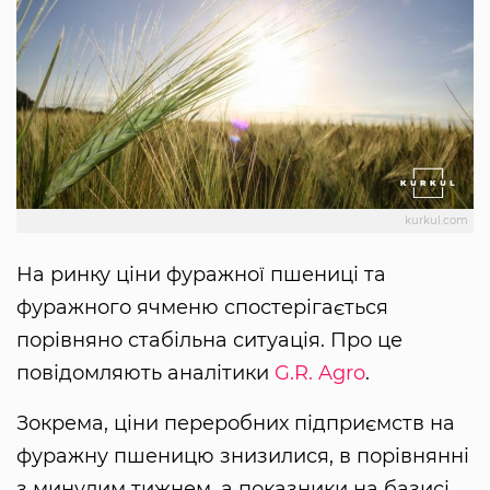
kurkul.com
На ринку ціни фуражної пшениці та
фуражного ячменю спостерігається
порівняно стабільна ситуація. Про це
повідомляють аналітики
G.R. Agro
.
Зокрема, ціни переробних підприємств на
фуражну пшеницю знизилися, в порівнянні
з минулим тижнем, а показники на базисі