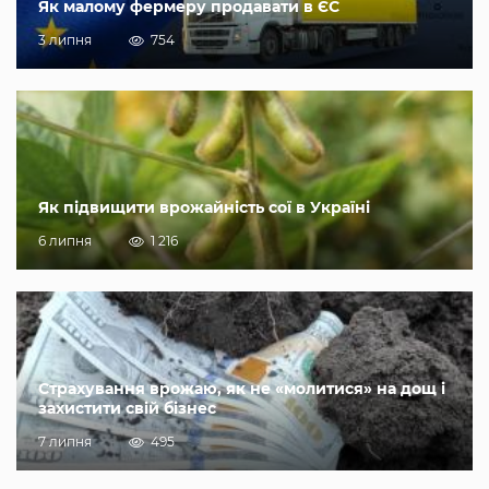
Як малому фермеру продавати в ЄС
3 липня
754
Як підвищити врожайність сої в Україні
6 липня
1 216
Страхування врожаю, як не «молитися» на дощ і
захистити свій бізнес
7 липня
495