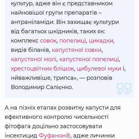
культур, адже він є представником
найновішої групи препаратів –
антраніламіди. Він захищає культури
від багатьох шкідників, таких як:
комплекс
совок
,
попелиці
,
цикадки
,
видів біланів,
капустяної совки
,
капустяної молі
,
капустяної попелиці
,
хрестоцвітних блішок
,
цибулевої мухи
і,
нйважливіше, трипса», — розповів
Володимир Салієнко.
А на пізніх етапах розвитку капусти для
ефективного контролю чисельності
фітофага доцільно застосовувати
інсектицид
Фуфанон®
, адже личинки