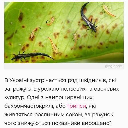
google.com
В Україні зустрічається ряд шкідників, які
загрожують урожаю польових та овочевих
культур. Одні з найпоширеніших
бахромчастокрилі, або
трипси
, які
живляться рослинним соком, за рахунок
чого знижуються показники вирощеної