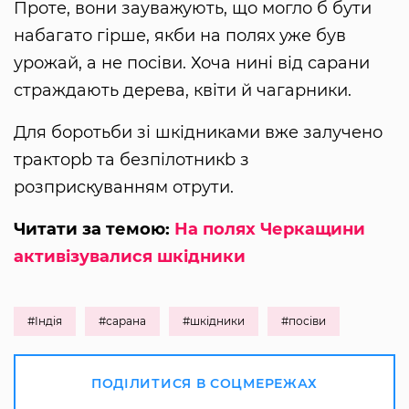
Проте, вони зауважують, що могло б бути
набагато гірше, якби на полях уже був
урожай, а не посіви. Хоча нині від сарани
страждають дерева, квіти й чагарники.
Для боротьби зі шкідниками вже залучено
тракторb та безпілотникb з
розприскуванням отрути.
Читати за темою:
На полях Черкащини
активізувалися шкідники
#Індія
#сарана
#шкідники
#посіви
ПОДІЛИТИСЯ В СОЦМЕРЕЖАХ