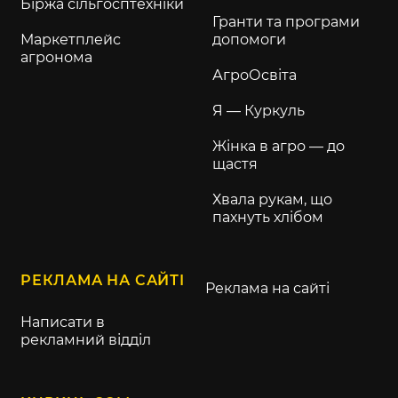
Біржа сільгосптехніки
Гранти та програми
Маркетплейс
допомоги
агронома
АгроОсвіта
Я — Куркуль
Жінка в агро — до
щастя
Хвала рукам, що
пахнуть хлібом
РЕКЛАМА НА САЙТІ
Реклама на сайті
Написати в
рекламний відділ