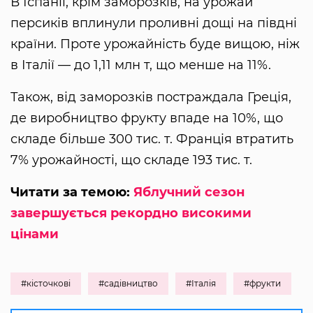
В Іспанії, крім заморозків, на урожай
персиків вплинули проливні дощі на півдні
країни. Проте урожайність буде вищою, ніж
в Італії — до 1,11 млн т, що менше на 11%.
Також, від заморозків постраждала Греція,
де виробництво фрукту впаде на 10%, що
складе більше 300 тис. т. Франція втратить
7% урожайності, що складе 193 тис. т.
Читати за темою:
Яблучний сезон
завершується рекордно високими
цінами
#кісточкові
#садівництво
#Італія
#фрукти