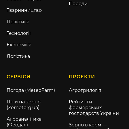
Породи
Тваринництво
Практика
Технології
Економіка
Логістика
СЕРВІСИ
ПРОЕКТИ
Погода (MeteoFarm)
Агротрилогія
Ціни на зерно
Рейтинги
(Zernotorg.ua)
фермерських
господарств України
Агроаналітика
(Феодал)
Зерно в корм —