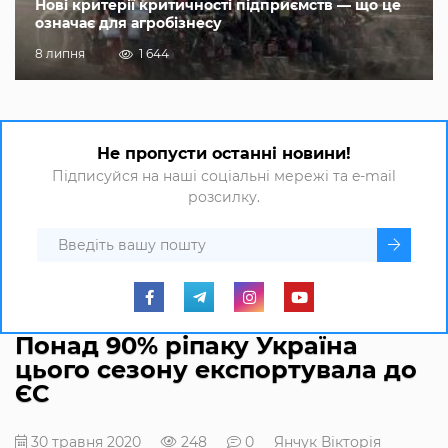
Нові критерії критичності підприємств — що це
означає для агробізнесу
8 липня
1 644
Не пропусти останні новини!
Підписуйся на наші соціальні мережі та e-mail
розсилку.
Понад 90% ріпаку Україна
цього сезону експортувала до
ЄС
30 травня 2020
248
0
Янчук Вікторія