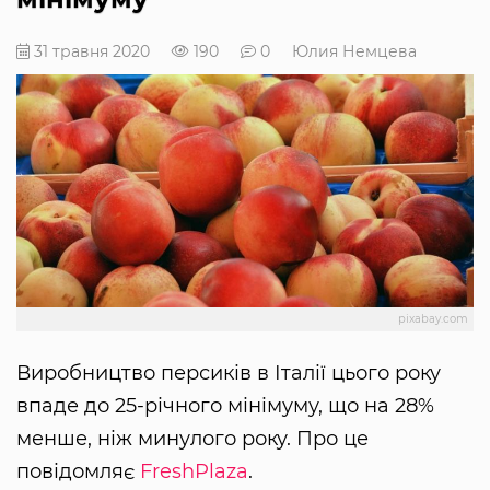
31 травня 2020
190
0
Юлия Немцева
pixabay.com
Виробництво персиків в Італії цього року
впаде до 25-річного мінімуму, що на 28%
менше, ніж минулого року. Про це
повідомляє
FreshPlaza
.