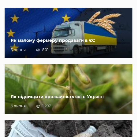
Як малому фермеру продавати в ЄС
3 липня
801
Як підвищити врожайність сої в Україні
6 липня
1 297