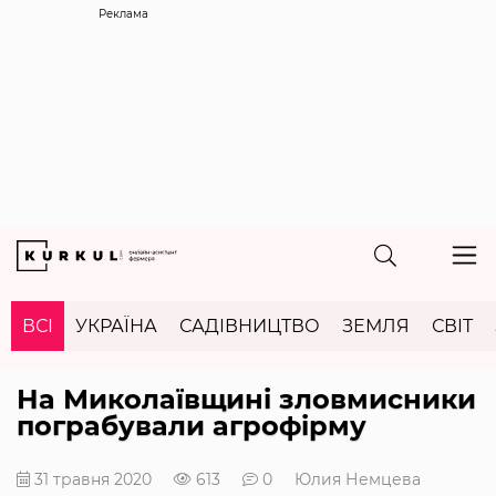
Реклама
ВСІ
УКРАЇНА
САДІВНИЦТВО
ЗЕМЛЯ
СВІТ
На Миколаївщині зловмисники
пограбували агрофірму
31 травня 2020
613
0
Юлия Немцева