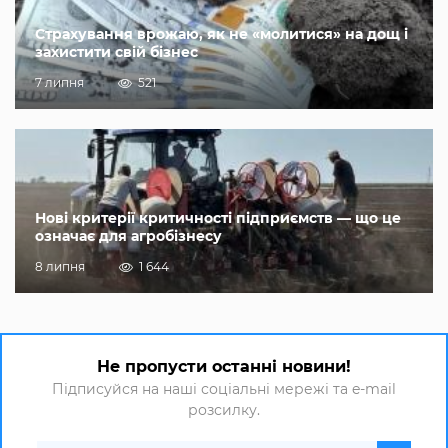
Страхування врожаю, як не «молитися» на дощ і
захистити свій бізнес
7 липня
521
Нові критерії критичності підприємств — що це
означає для агробізнесу
8 липня
1 644
Не пропусти останні новини!
Підписуйся на наші соціальні мережі та e-mail
розсилку.