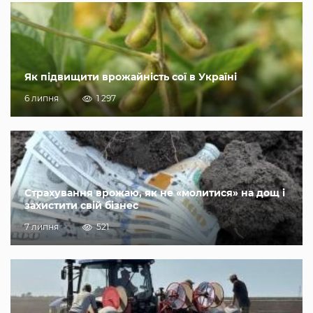
Як підвищити врожайність сої в Україні
6 липня
1 297
Страхування врожаю, як не «молитися» на дощ і
захистити свій бізнес
7 липня
521