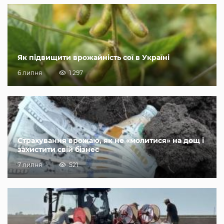
Як підвищити врожайність сої в Україні
6 липня
1 297
Страхування врожаю, як не «молитися» на дощ і
захистити свій бізнес
7 липня
521