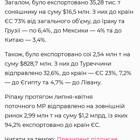
Загалом, було експортовано 35,28 тис. т
соняшнику на суму $16,5 млн. З них до країн
ЄС 73% від загального об’єму, до Іраку та
Грузії — по 6,4%, до Мексики — 4% та до
Китаю — 3,4%.
Також, було експортовано сої 2,54 млн т на
суму $828,7 млн. З них до Туреччини
відправлено 32,6%, до країн — ЄС 23%, 7,2%
— до Єгипту та 4,7% — до Лівану.
Ріпаку протягом липня-квітня
поточного МР відправлено на зовнішній
ринок 2,99 млн т на суму $1,2 млрд, із яких
94,2% експортовано до країн ЄС.
Читати за темою:
Президент підписав