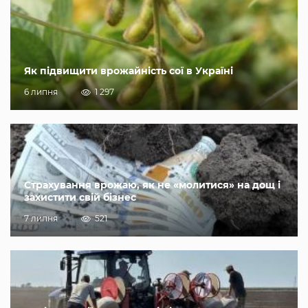
Як підвищити врожайність сої в Україні
6 липня
1 297
Страхування врожаю, як не «молитися» на дощ і
захистити свій бізнес
7 липня
521