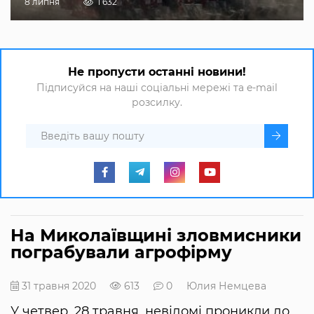
8 липня
1 632
Не пропусти останні новини!
Підписуйся на наші соціальні мережі та e-mail
розсилку.
На Миколаївщині зловмисники
пограбували агрофірму
31 травня 2020
613
0
Юлия Немцева
У четвер, 28 травня, невідомі проникли до