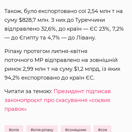
Також, було експортовано сої 2,54 млн т на
суму $828,7 млн. З них до Туреччини
відправлено 32,6%, до країн — ЄС 23%, 7,2%
— до Єгипту та 4,7% — до Лівану.
Ріпаку протягом липня-квітня
поточного МР відправлено на зовнішній
ринок 2,99 млн т на суму $1,2 млрд, із яких
94,2% експортовано до країн ЄС.
Читати за темою:
Президент підписав
законопроєкт про скасування «соєвих
правок»
#олія
#олія ріпаку
#соняшник
#соя