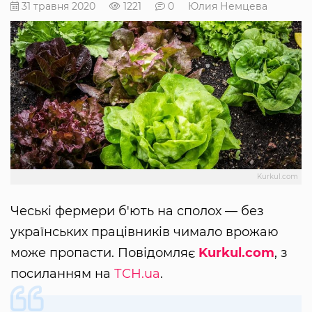
31 травня 2020
1221
0
Юлия Немцева
Kurkul.com
Чеські фермери б'ють на сполох — без
українських працівників чимало врожаю
може пропасти. Повідомляє
Kurkul.com
, з
посиланням на
ТСН.uа
.