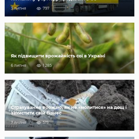
3 липня
797
Як підвищити врожайність сої в Україні
6 липня
1 285
Страхування врожаю, як не «молитися» на дощ і
захистити свій бізнес
7 липня
519