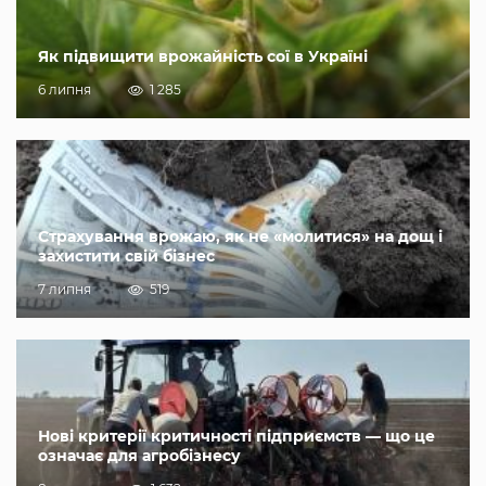
Як підвищити врожайність сої в Україні
6 липня
1 285
Страхування врожаю, як не «молитися» на дощ і
захистити свій бізнес
7 липня
519
Нові критерії критичності підприємств — що це
означає для агробізнесу