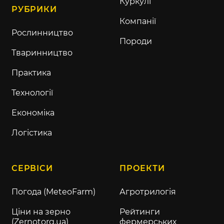
Куркулі
РУБРИКИ
Компанії
Рослинництво
Породи
Тваринництво
Практика
Технології
Економіка
Логістика
СЕРВІСИ
ПРОЕКТИ
Погода (MeteoFarm)
Агротрилогія
Ціни на зерно
Рейтинги
(Zernotorg.ua)
фермерських