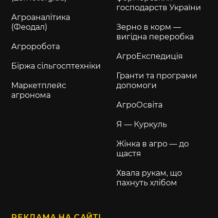
господарств України
Агроаналітика
(Феодал)
Зерно в корм —
вигідна переробка
Агроробота
АгроЕкспедиція
Біржа сільгосптехніки
Гранти та програми
Маркетплейс
допомоги
агронома
АгроОсвіта
Я — Куркуль
Жінка в агро — до
щастя
Хвала рукам, що
пахнуть хлібом
РЕКЛАМА НА САЙТІ