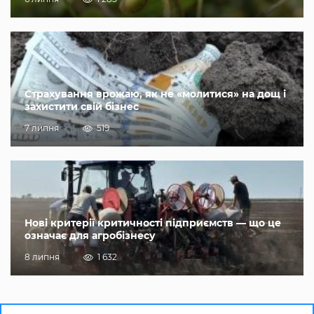
Страхування врожаю, як не «молитися» на дощ і
захистити свій бізнес
7 липня
519
Нові критерії критичності підприємств — що це
означає для агробізнесу
8 липня
1 632