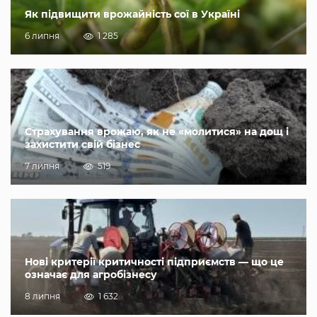
Як підвищити врожайність сої в Україні
6 липня
1 285
Страхування врожаю, як не «молитися» на дощ і
захистити свій бізнес
7 липня
519
Нові критерії критичності підприємств — що це
означає для агробізнесу
8 липня
1 632