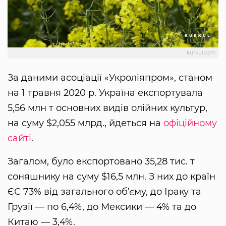
kurkul.com
За даними асоціації «Укроліяпром», станом
на 1 травня 2020 р. Україна експортувала
5,56 млн т основних видів олійних культур,
на суму $2,055 млрд., йдеться на
офіційному
сайті
.
Загалом, було експортовано 35,28 тис. т
соняшнику на суму $16,5 млн. З них до країн
ЄС 73% від загального об’єму, до Іраку та
Грузії — по 6,4%, до Мексики — 4% та до
Китаю — 3,4%.