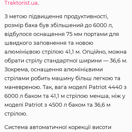
Тraktorist.ua
.
З метою підвищення продуктивності,
розмір бака був збільшений до 6000 л,
відбулося оснащення 75 мм портами для
швидкого заповнення та новою
алюмінієвою стрілою 41,1 м. Опційно, можна
обрати стрілу стандартної ширини — 36,6 м.
Зокрема, оснащення алюмінієвими
стрілами робить машину більш легкою та
маневреною. Так, вага моделі Patriot 4440 з
6000 л баком та 41,1 м стрілою менша, ніж у
моделі Patriot з 4500 л баком та 36,6 м
стрілою.
Система автоматичної корекції висоти