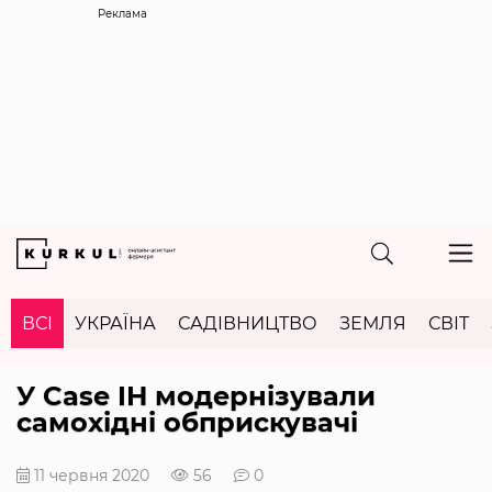
Реклама
ВСІ
УКРАЇНА
САДІВНИЦТВО
ЗЕМЛЯ
СВІТ
У Case IH модернізували
самохідні обприскувачі
11 червня 2020
56
0