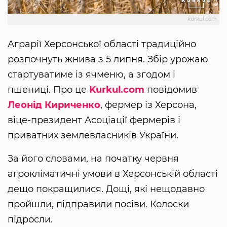
kurkul.com
Аграрії Херсонської області традиційно
розпочнуть жнива з 5 липня. Збір урожаю
стартуватиме із ячменю, а згодом і
пшениці. Про це
Kurkul.com
повідомив
Леонід Кириченко
, фермер із Херсона,
віце-президент Асоціації фермерів і
приватних землевласників України.
За його словами, на початку червня
агрокліматичні умови в Херсонській області
дещо покращилися. Дощі, які нещодавно
пройшли, підправили посіви. Колоски
підросли.