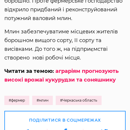
борошно. Проте фермерське господарство
відкрило придбаний і реконструйований
потужний валовий млин.
Млин забезпечуватиме місцевих жителів
борошном вищого сорту, ІІ сорту та
висівками. До того ж, на підприємстві
створено нові робочі місця.
Читати за темою:
аграріям прогнозують
високі врожаї кукурудзи та соняшнику
#фермер
#млин
#Черкаська область
ПОДІЛИТИСЯ В СОЦМЕРЕЖАХ