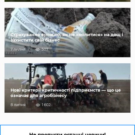
Страхування врожаю, як не «молитися» на дощ і
захистити свій бізнес
7 липня
507
Нові критерії критичності підприємств — що це
означає для агробізнесу
8 липня
1 602
Не пропусти останні новини!