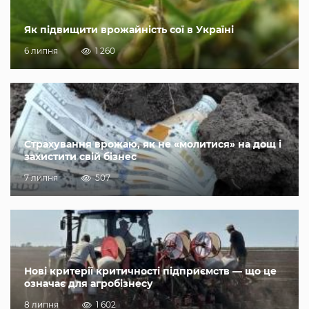
Як підвищити врожайність сої в Україні
6 липня
1 260
Страхування врожаю, як не «молитися» на дощ і
захистити свій бізнес
7 липня
507
Нові критерії критичності підприємств — що це
означає для агробізнесу
8 липня
1 602