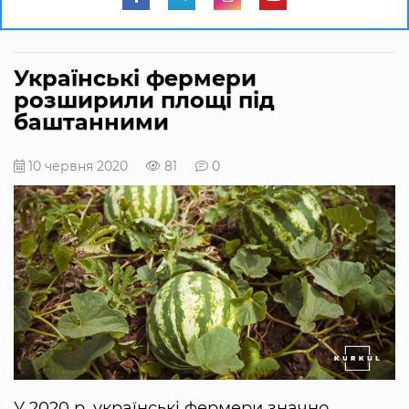
Українські фермери
розширили площі під
баштанними
10 червня 2020
81
0
У 2020 р. українські фермери значно