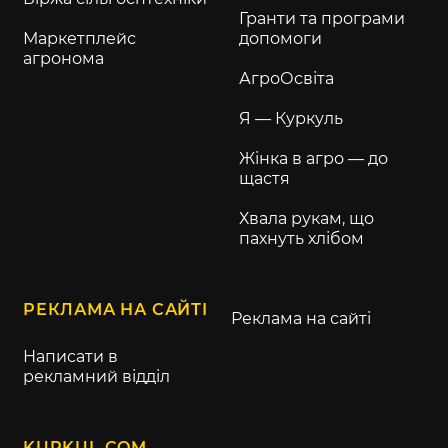
Гранти та програми
Маркетплейс
допомоги
агронома
АгроОсвіта
Я — Куркуль
Жінка в агро — до
щастя
Хвала рукам, що
пахнуть хлібом
РЕКЛАМА НА САЙТІ
Реклама на сайті
Написати в
рекламний відділ
KURKUL.COM