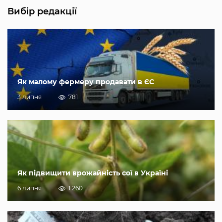
Вибір редакції
Як малому фермеру продавати в ЄС
3 липня
781
Як підвищити врожайність сої в Україні
6 липня
1 260