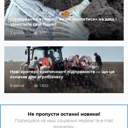
Страхування врожаю, як не «молитися» на дощ і
захистити свій бізнес
7 липня
507
Нові критерії критичності підприємств — що це
означає для агробізнесу
8 липня
1 602
Не пропусти останні новини!
Підписуйся на наші соціальні мережі та e-mail
розсилку.