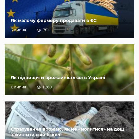
Як малому фермеру продавати в ЄС
3 липня
781
Як підвищити врожайність сої в Україні
6 липня
1 260
Страхування врожаю, як не «молитися» на дощ і
захистити свій бізнес