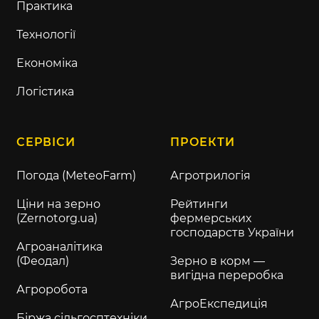
Практика
Технології
Економіка
Логістика
СЕРВІСИ
ПРОЕКТИ
Погода (MeteoFarm)
Агротрилогія
Ціни на зерно
Рейтинги
(Zernotorg.ua)
фермерських
господарств України
Агроаналітика
(Феодал)
Зерно в корм —
вигідна переробка
Агроробота
АгроЕкспедиція
Біржа сільгосптехніки