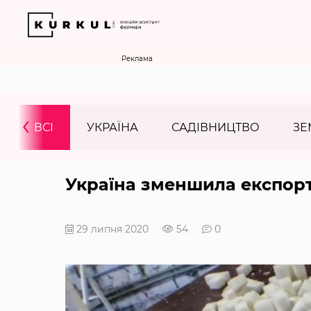
Реклама
‹
ВСІ
УКРАЇНА
САДІВНИЦТВО
ЗЕ
Україна зменшила експор
29 липня 2020
54
0