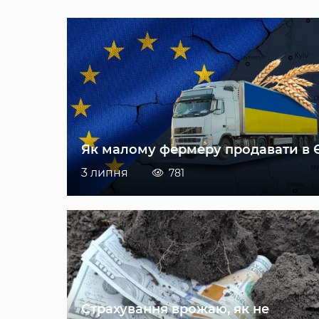
Як малому фермеру продавати в 
3 липня
781
Страхування врожаю, як не