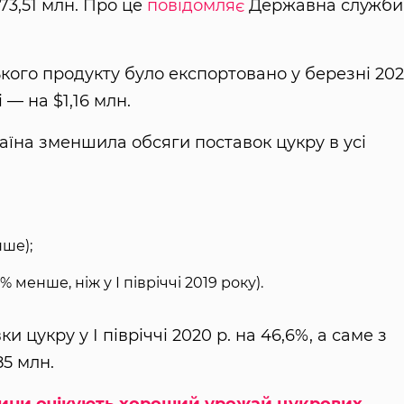
$73,51 млн. Про це
повідомляє
Державна служби
кого продукту було експортовано у березні 20
 — на $1,16 млн.
раїна зменшила обсяги поставок цукру в усі
нше);
% менше, ніж у І півріччі 2019 року).
и цукру у І півріччі 2020 р. на 46,6%, а саме з
85 млн.
ини очікують хороший урожай цукрових