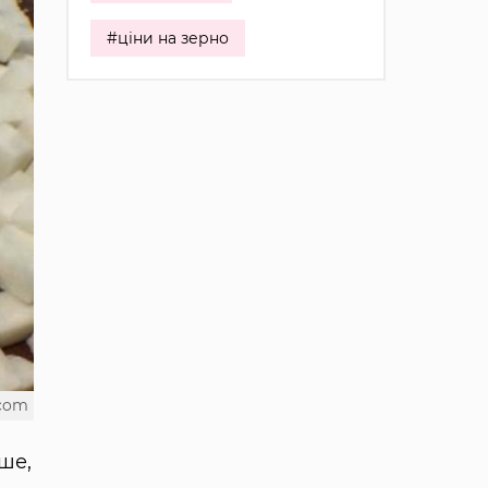
#ціни на зерно
.com
нше,