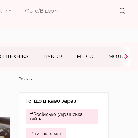
кти
Фото/Відео
›
СПТЕХНІКА
ЦУКОР
М’ЯСО
МОЛОКО
Реклама
Те, що цікаво зараз
#Російсько_українська
війна
#ринок землі