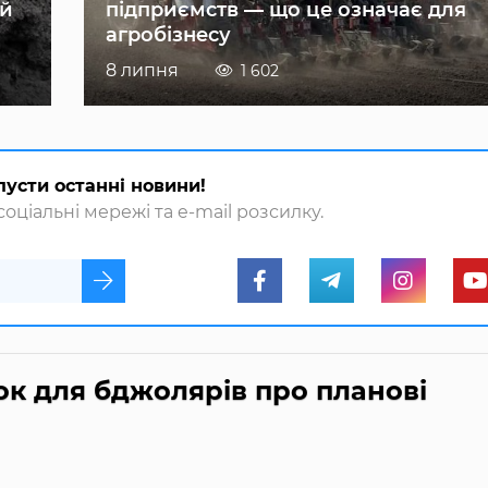
ій
підприємств — що це означає для
агробізнесу
8 липня
1 602
пусти останні новини!
оціальні мережі та e-mail розсилку.
ок для бджолярів про планові