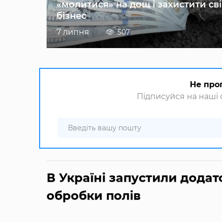
«молитися» на дощ і захистити св
бізнес
7 липня
507
Не про
Підписуйся на наші с
В Україні запустили додат
обробки полів