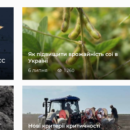
Як підвищити врожайність сої в
ЄС
Україні
6 липня
1 260
Нові критерії критичності