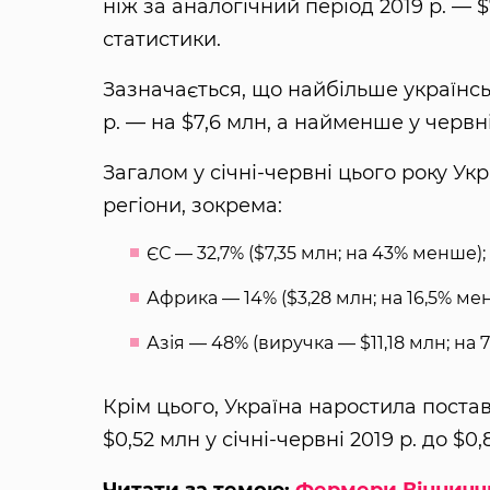
ніж за аналогічний період 2019 р. — 
статистики.
Зазначається, що найбільше українсь
р. — на $7,6 млн, а найменше у червні
Загалом у січні-червні цього року Ук
регіони, зокрема:
ЄС — 32,7% ($7,35 млн; на 43% менше);
Африка — 14% ($3,28 млн; на 16,5% ме
Азія — 48% (виручка — $11,18 млн; на 7
Крім цього, Україна наростила поставк
$0,52 млн у січні-червні 2019 р. до $0,
Читати за темою:
Фермери Вінничч