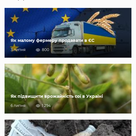
Як малому фермеру продавати в ЄС
3 липня
800
Як підвищити врожайність сої в Україні
6 липня
1 294