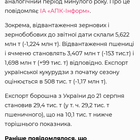
аналогічний період минулого року. Про це
повідомляє
ІА «АПК-Інформ»
.
Зокрема, відвантаження зернових і
зернобобових до звітної дати склали 5,622
млн т (-1,224 млн т). Відвантаження пшениці
і ячменю становлять 3,407 млн т (-153 тис.т) і
1,698 млн т (+99 тис. т) відповідно. Експорт
української кукурудзи з початку сезону
оцінюється в 508 тис. т (-1,17 млн т).
Експорт борошна з України до 21 серпня
становив 29,4 тис. т (у т. ч. 29,2 тис. т
пшеничного), що на 10,1 тис. т нижче
торішнього показника.
Раніше повідомлялося, що