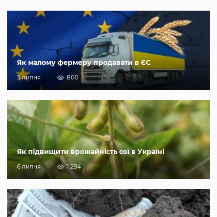
Як малому фермеру продавати в ЄС
3 липня
800
Як підвищити врожайність сої в Україні
6 липня
1 294