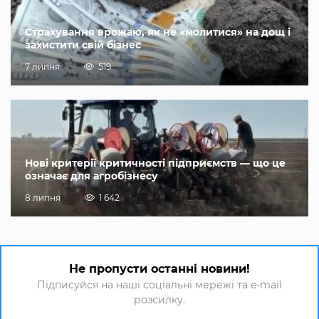
Страхування врожаю, як не «молитися» на дощ і
захистити свій бізнес
7 липня
519
Нові критерії критичності підприємств — що це
означає для агробізнесу
8 липня
1 642
Не пропусти останні новини!
Підписуйся на наші соціальні мережі та e-mail
розсилку.