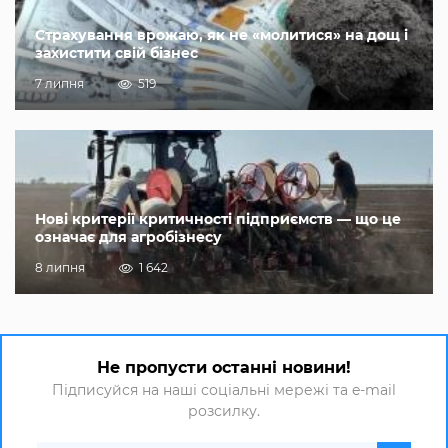
Страхування врожаю, як не «молитися» на дощ і
захистити свій бізнес
7 липня
519
Нові критерії критичності підприємств — що це
означає для агробізнесу
8 липня
1 642
Не пропусти останні новини!
Підписуйся на наші соціальні мережі та e-mail
розсилку.