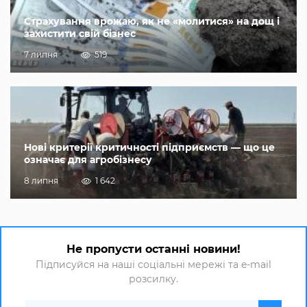
Страхування врожаю, як не «молитися» на дощ і
захистити свій бізнес
7 липня
519
Нові критерії критичності підприємств — що це
означає для агробізнесу
8 липня
1 642
Не пропусти останні новини!
Підписуйся на наші соціальні мережі та e-mail
розсилку.