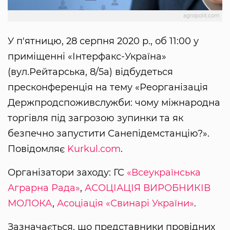
agropolit.com
У п'ятницю, 28 серпня 2020 р., об 11:00 у
приміщенні «Інтерфакс-Україна»
(вул.Рейтарська, 8/5а) відбудеться
пресконференція на тему «Реорганізація
Держпродспоживслужби: чому міжнародна
торгівля під загрозою зупинки та як
безпечно запустити Санепідемстанцію?».
Повідомляє
Kurkul.com
.
Організатори заходу: ГС
«Всеукраїнська
Аграрна Рада»
,
АСОЦІАЦІЯ ВИРОБНИКІВ
МОЛОКА
,
Асоціація «Свинарі України»
.
Зазначається, що представники провідних