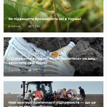
Як підвищити врожайність сої в Україні
6 липня
1 294
Страхування врожаю, як не «молитися» на дощ і
захистити свій бізнес
7 липня
519
Нові критерії критичності підприємств — що це
означає для агробізнесу