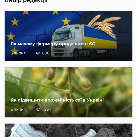
Вибір редакції
Як малому фермеру продавати в ЄС
3 липня
800
Як підвищити врожайність сої в Україні
6 липня
1 294