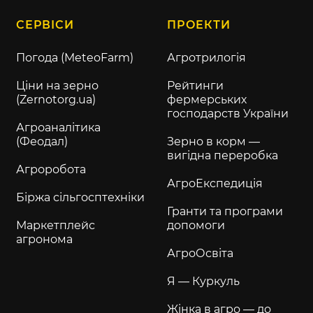
СЕРВІСИ
ПРОЕКТИ
Погода (MeteoFarm)
Агротрилогія
Ціни на зерно
Рейтинги
(Zernotorg.ua)
фермерських
господарств України
Агроаналітика
(Феодал)
Зерно в корм —
вигідна переробка
Агроробота
АгроЕкспедиція
Біржа сільгосптехніки
Гранти та програми
Маркетплейс
допомоги
агронома
АгроОсвіта
Я — Куркуль
Жінка в агро — до