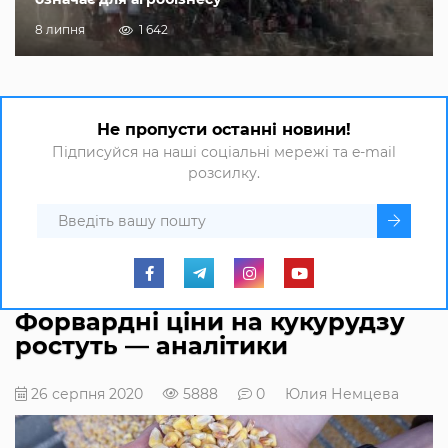
8 липня
1 642
Не пропусти останні новини!
Підписуйся на наші соціальні мережі та e-mail
розсилку.
Форвардні ціни на кукурудзу
ростуть — аналітики
26 серпня 2020
5888
0
Юлия Немцева