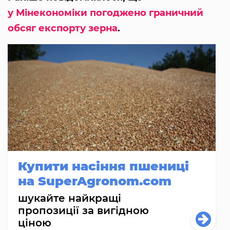
у Мінекономіки погоджено граничний
обсяг експорту зерна
.
Купити насіння пшениці
на SuperAgronom.com
шукайте найкращі
пропозиції за вигідною
ціною