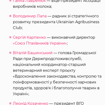
Ганна Лавренюк
— віце-президент Асоціації
виробників молока;
Володимир Лапа
— радник зі стратегічного
розвитку президента Ukrainian Agribusiness
Club;
Сергій Карпенко
— виконавчий директор
«Союз Птахівників України»
;
Віталій Башинський
— голова Громадської
Ради при Держпродспоживслужбі,
національний координатор-старший
ветеринарний експерт проєкту
«Вдосконалення законодавства, контролю та
поінформованості у безпечності харчових
продуктів, здоров'я і благополуччя тварин в
Україні»;
Леонід Козаченко
— президент ВГО