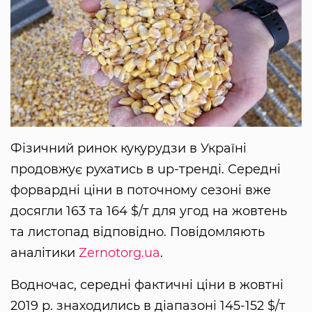
Фізичний ринок кукурудзи в Україні
продовжує рухатись в up-тренді. Середні
форвардні ціни в поточному сезоні вже
досягли 163 та 164 $/т для угод на жовтень
та листопад відповідно. Повідомляють
аналітики
Zernotorg.ua
.
Водночас, середні фактичні ціни в жовтні
2019 р. знаходились в діапазоні 145-152 $/т