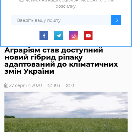
Підписуйся на наші соціальні мережі та e-mail
розсилку.
Аграріям став доступний
новий гібрид ріпаку
адаптований до кліматичних
змін України
27 серпня 2020
103
0