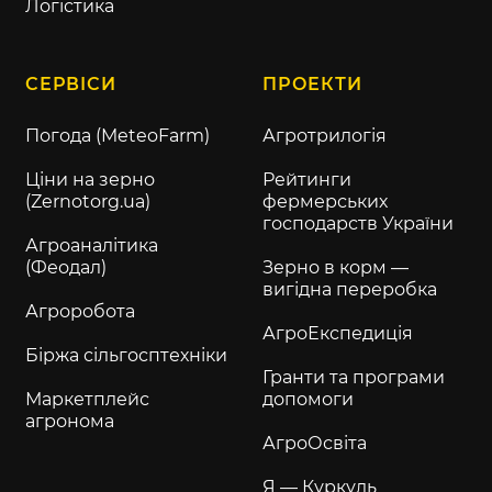
Логістика
СЕРВІСИ
ПРОЕКТИ
Погода (MeteoFarm)
Агротрилогія
Ціни на зерно
Рейтинги
(Zernotorg.ua)
фермерських
господарств України
Агроаналітика
(Феодал)
Зерно в корм —
вигідна переробка
Агроробота
АгроЕкспедиція
Біржа сільгосптехніки
Гранти та програми
Маркетплейс
допомоги
агронома
АгроОсвіта
Я — Куркуль