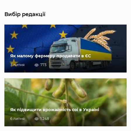
Вибір редакції
Як малому фермеру продавати в ЄС
3 липня
773
Як підвищити врожайність сої в Україні
6 липня
1 248