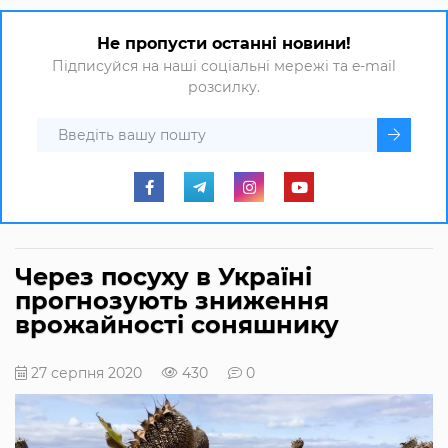
Не пропусти останні новини!
Підписуйся на наші соціальні мережі та e-mail
розсилку.
Через посуху в Україні
прогнозують зниження
врожайності соняшнику
27 серпня 2020
430
0