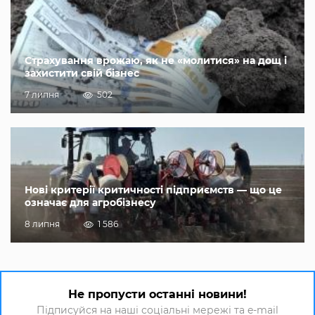
Страхування врожаю, як не «молитися» на дощ і
захистити свій бізнес
7 липня
502
Нові критерії критичності підприємств — що це
означає для агробізнесу
8 липня
1 586
Не пропусти останні новини!
Підписуйся на наші соціальні мережі та e-mail