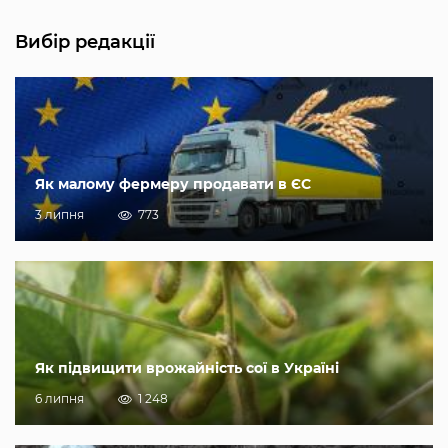
Вибір редакції
Як малому фермеру продавати в ЄС
3 липня
773
Як підвищити врожайність сої в Україні
6 липня
1 248