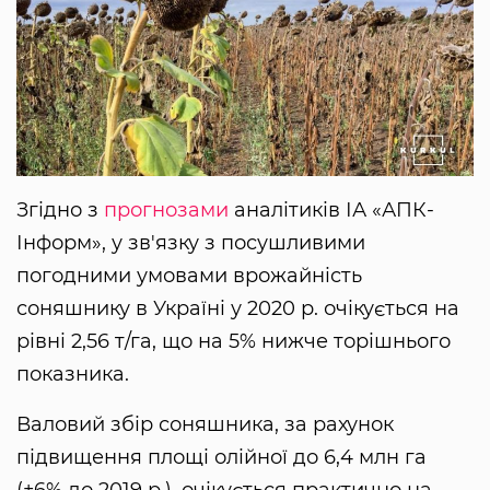
Згідно з
прогнозами
аналітиків ІА «АПК-
Інформ», у зв'язку з посушливими
погодними умовами врожайність
соняшнику в Україні у 2020 р. очікується на
рівні 2,56 т/га, що на 5% нижче торішнього
показника.
Валовий збір соняшника, за рахунок
підвищення площі олійної до 6,4 млн га
(+6% до 2019 р.), очікується практично на