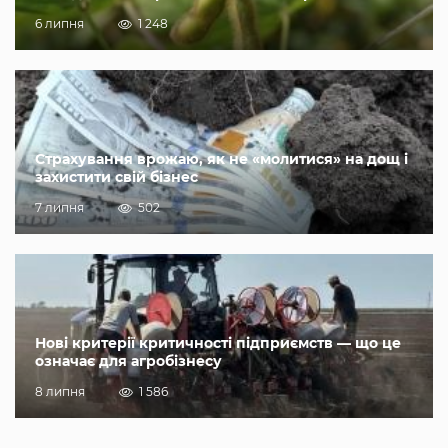
6 липня
1 248
Страхування врожаю, як не «молитися» на дощ і
захистити свій бізнес
7 липня
502
Нові критерії критичності підприємств — що це
означає для агробізнесу
8 липня
1 586