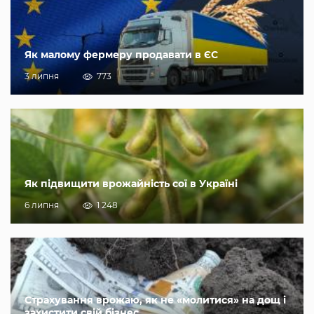
Як малому фермеру продавати в ЄС
3 липня
773
Як підвищити врожайність сої в Україні
6 липня
1 248
Страхування врожаю, як не «молитися» на дощ і
захистити свій бізнес