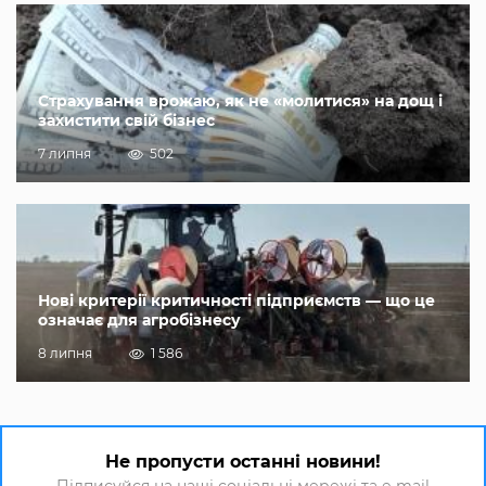
Страхування врожаю, як не «молитися» на дощ і
захистити свій бізнес
7 липня
502
Нові критерії критичності підприємств — що це
означає для агробізнесу
8 липня
1 586
Не пропусти останні новини!