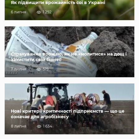
Як підвищити врожайність сої в Україні
6 липня
1 292
Страхування врожаю, як не «молитися» на дощ і
захистити свій бізнес
7 липня
519
Нові критерії критичності підприємств — що це
означає для агробізнесу
8 липня
1 634