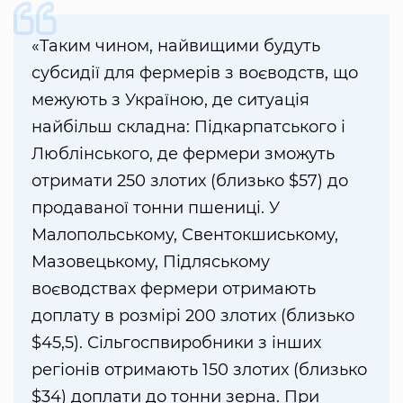
«Таким чином, найвищими будуть
субсидії для фермерів з воєводств, що
межують з Україною, де ситуація
найбільш складна: Підкарпатського і
Люблінського, де фермери зможуть
отримати 250 злотих (близько $57) до
продаваної тонни пшениці. У
Малопольському, Свентокшиському,
Мазовецькому, Підляському
воєводствах фермери отримають
доплату в розмірі 200 злотих (близько
$45,5). Сільгоспвиробники з інших
регіонів отримають 150 злотих (близько
$34) доплати до тонни зерна. При