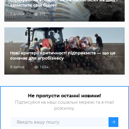
Страхування врожаю, як не «молитися» на дощ і
захистити свій бізнес
7 липня
519
Нові критерії критичності підприємств — що це
означає для агробізнесу
8 липня
1 634
Не пропусти останні новини!
Підписуйся на наші соціальні мережі та e-mail
розсилку.