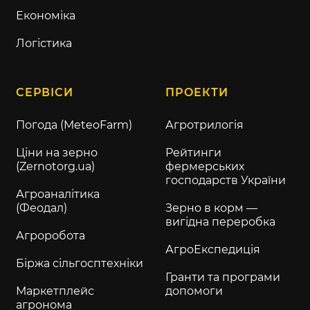
Економіка
Логістика
СЕРВІСИ
ПРОЕКТИ
Погода (MeteoFarm)
Агротрилогія
Ціни на зерно
Рейтинги
(Zernotorg.ua)
фермерських
господарств України
Агроаналітика
(Феодал)
Зерно в корм —
вигідна переробка
Агроробота
АгроЕкспедиція
Біржа сільгосптехніки
Гранти та програми
Маркетплейс
допомоги
агронома