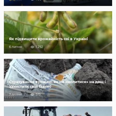
Як підвищити врожайність сої в Україні
6 липня
1 292
Страхування врожаю, як не «молитися» на дощ і
захистити свій бізнес
7 липня
519