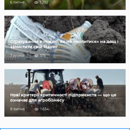
6 липня
1 292
Страхування врожаю, як не «молитися» на дощ і
захистити свій бізнес
7 липня
519
Нові критерії критичності підприємств — що це
означає для агробізнесу
8 липня
1 634