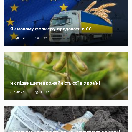
Як малому фермеру продавати в ЄС
3 липня
798
Як підвищити врожайність сої в Україні
6 липня
1 292