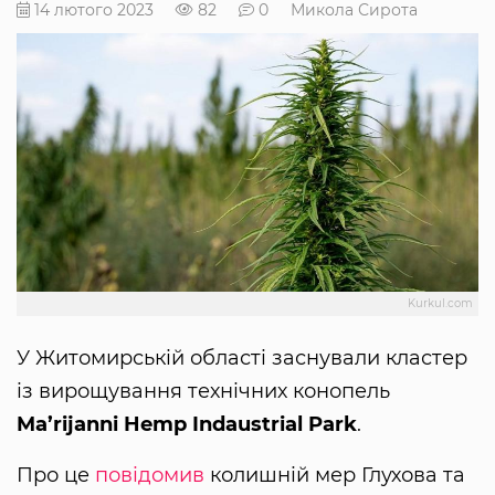
14 лютого 2023
82
0
Микола Сирота
Kurkul.com
У Житомирській області заснували кластер
із вирощування технічних конопель
Ma’rijanni Hemp Indaustrial Park
.
Про це
повідомив
колишній мер Глухова та