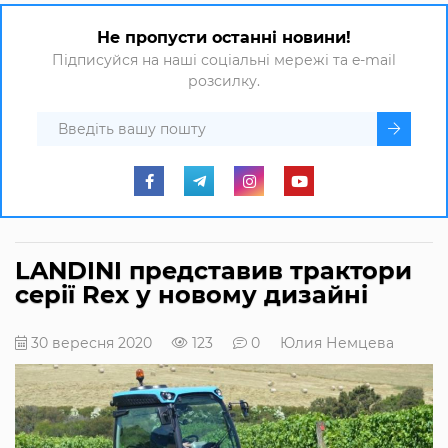
Не пропусти останні новини!
Підписуйся на наші соціальні мережі та e-mail
розсилку.
LANDINI представив трактори
серії Rex у новому дизайні
30 вересня 2020
123
0
Юлия Немцева