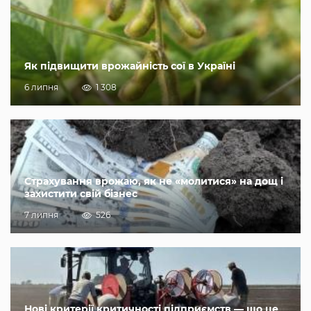
Як підвищити врожайність сої в Україні
6 липня
1 308
Страхування врожаю, як не «молитися» на дощ і
захистити свій бізнес
7 липня
526
Нові критерії критичності підприємств — що це