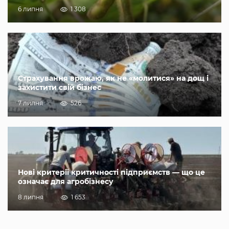
6 липня
1 308
Страхування врожаю, як не «молитися» на дощ і
захистити свій бізнес
7 липня
526
Нові критерії критичності підприємств — що це
означає для агробізнесу
8 липня
1 653