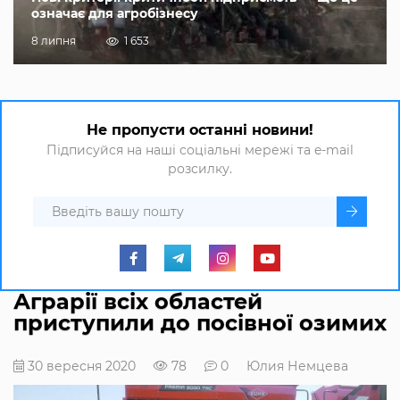
означає для агробізнесу
8 липня
1 653
Не пропусти останні новини!
Підписуйся на наші соціальні мережі та e-mail
розсилку.
Аграрії всіх областей
приступили до посівної озимих
30 вересня 2020
78
0
Юлия Немцева