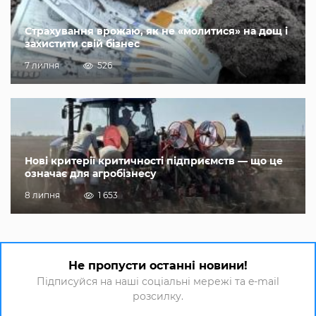
Страхування врожаю, як не «молитися» на дощ і
захистити свій бізнес
7 липня
526
Нові критерії критичності підприємств — що це
означає для агробізнесу
8 липня
1 653
Не пропусти останні новини!
Підписуйся на наші соціальні мережі та e-mail
розсилку.