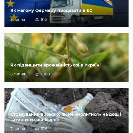
Як малому фермеру продавати в ЄС
3 липня
816
Як підвищити врожайність сої в Україні
6 липня
1 308
Страхування врожаю, як не «молитися» на дощ і
захистити свій бізнес
7 липня
526