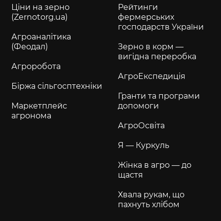
Ціни на зерно
Рейтинги
(Zernotorg.ua)
фермерських
господарств України
Агроаналітика
(Феодал)
Зерно в корм —
вигідна переробка
Агроробота
АгроЕкспедиція
Біржа сільгосптехніки
Гранти та програми
Маркетплейс
допомоги
агронома
АгроОсвіта
Я — Куркуль
Жінка в агро — до
щастя
Хвала рукам, що
пахнуть хлібом