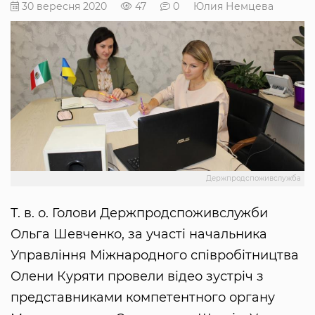
30 вересня 2020
47
0
Юлия Немцева
Держпродспоживслужба
Т. в. о. Голови Держпродспоживслужби
Ольга Шевченко, за участі начальника
Управління Міжнародного співробітництва
Олени Куряти провели відео зустріч з
представниками компетентного органу