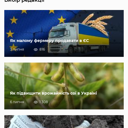
Як малому фермеру продавати в ЄС
3 липня
816
Як підвищити врожайність сої в Україні
6 липня
1 308