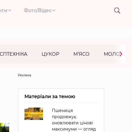
кти
Фото/Відео
›
СПТЕХНІКА
ЦУКОР
М’ЯСО
МОЛОКО
Реклама
Матеріали за темою
Пшениця
продовжує
оновлювати цінові
максимуми — огляд