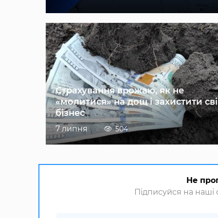
Страхування врожаю, як не
«молитися» на дощ і захистити св
бізнес
7 липня
504
Не про
Підписуйся на наші с