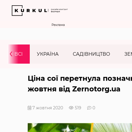
Реклама
‹
ВСІ
УКРАЇНА
САДІВНИЦТВО
ЗЕ
Ціна сої перетнула позначк
жовтня від Zernotorg.ua
7 жовтня 2020
519
0