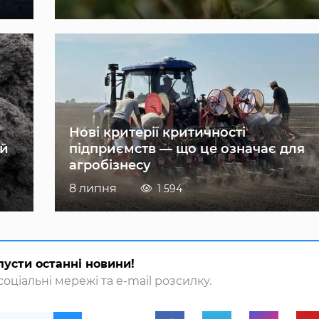
Нові критерії критичності
ій
підприємств — що це означає для
агробізнесу
8 липня
1 594
пусти останні новини!
оціальні мережі та e-mail розсилку.