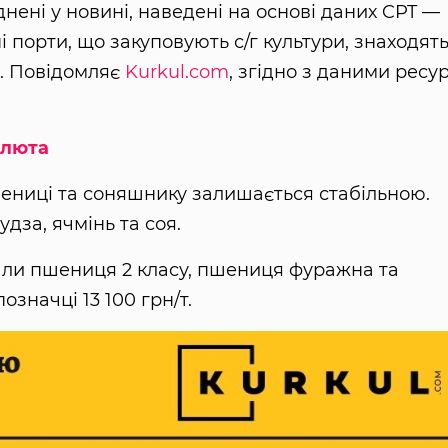
днені у новині, наведені на основі даних CPT —
і порти, що закуповують с/г культури, знаходят
х. Повідомляє
Kurkul.com
, згідно з даними ресу
алюта
ениці та соняшнику залишається стабільною.
дза, ячмінь та соя.
али пшениця 2 класу, пшениця фуражна та
означці 13 100 грн/т.