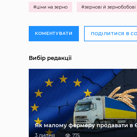
#ціни на зерно
#зернові й зернобобові
КОМЕНТУВАТИ
ПОДІЛИТИСЯ В С
Вибір редакції
Як малому фермеру продавати в 
3 липня
775