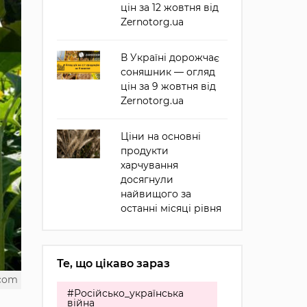
цін за 12 жовтня від
Zernotorg.ua
В Україні дорожчає
соняшник — огляд
цін за 9 жовтня від
Zernotorg.ua
Ціни на основні
продукти
харчування
досягнули
найвищого за
останні місяці рівня
Те, що цікаво зараз
.com
#Російсько_українська
війна