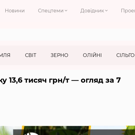
Новини
Спецтеми
Довідник
Прое
МЛЯ
СВІТ
ЗЕРНО
ОЛІЙНІ
СІЛЬГО
у 13,6 тисяч грн/т — огляд за 7