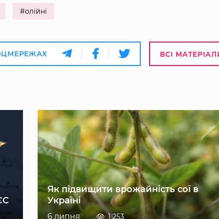
#олійні
ОЦМЕРЕЖАХ
ВСІ МАТЕРІАЛ
Як підвищити врожайність сої в
ЄС
Україні
6 липня
1 253