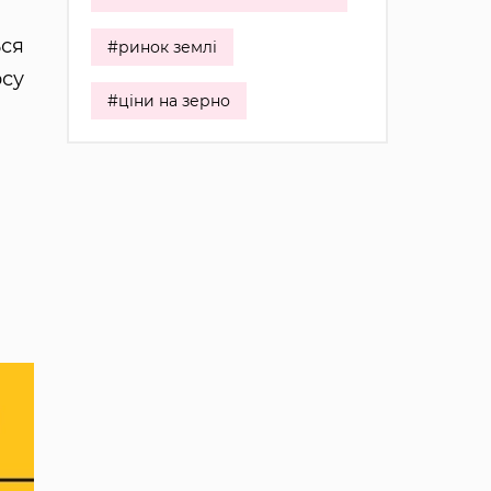
ься
#ринок землі
рсу
#ціни на зерно