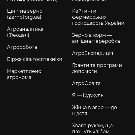
Ціни на зерно
Рейтинги
(Zernotorg.ua)
фермерських
господарств України
Агроаналітика
(Феодал)
Зерно в корм —
вигідна переробка
Агроробота
АгроЕкспедиція
Біржа сільгосптехніки
Гранти та програми
Маркетплейс
допомоги
агронома
АгроОсвіта
Я — Куркуль
Жінка в агро — до
щастя
Хвала рукам, що
пахнуть хлібом