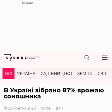
Реклама
ВСІ
УКРАЇНА
САДІВНИЦТВО
ЗЕМЛЯ
СВІТ
В Україні зібрано 87% врожаю
соняшника
22 жовтня 2020
156
0