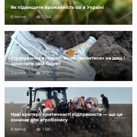
Як підвищити врожайність сої в Україні
6 липня
1 244
Страхування врожаю, як не «молитися» на дощ і
захистити свій бізнес
7 липня
502
Нові критерії критичності підприємств — що це
означає для агробізнесу
8 липня
1 581