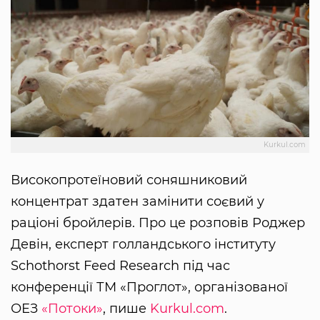
Kurkul.com
Високопротеїновий соняшниковий
концентрат здатен замінити соєвий у
раціоні бройлерів. Про це розповів Роджер
Девін, експерт голландського інституту
Schothorst Feed Research під час
конференції ТМ «Проглот», організованої
ОЕЗ
«Потоки»
, пише
Kurkul.com
.