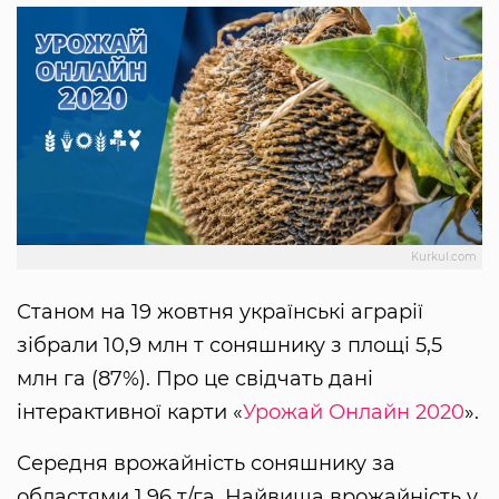
Kurkul.com
Станом на 19 жовтня українські аграрії
зібрали 10,9 млн т соняшнику з площі 5,5
млн га (87%). Про це свідчать дані
інтерактивної карти «
Урожай Онлайн 2020
».
Середня врожайність соняшнику за
областями 1,96 т/га. Найвища врожайність у