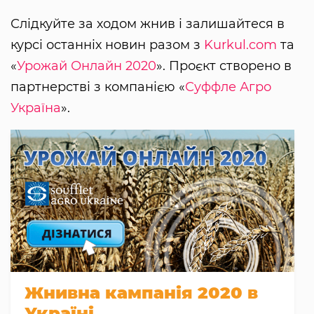
Слідкуйте за ходом жнив і залишайтеся в
курсі останніх новин разом з
Kurkul.com
та
«
Урожай Онлайн 2020
». Проєкт створено в
партнерстві з компанією «
Суффле Агро
Україна
».
Жнивна кампанія 2020 в
Україні