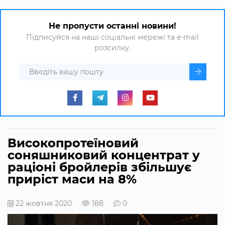
Не пропусти останні новини!
Підписуйся на наші соціальні мережі та e-mail
розсилку.
Високопротеїновий
соняшниковий концентрат у
раціоні бройлерів збільшує
приріст маси на 8%
22 жовтня 2020
188
0