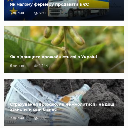
Як малому фермеру продавати в ЄС
3 липня
769
Як підвищити врожайність сої в Україні
6 липня
1 244
Страхування врожаю, як не «молитися» на дощ і
захистити свій бізнес
7 липня
502