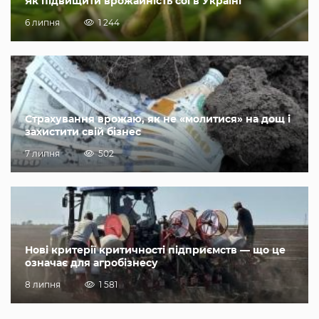
Як підвищити врожайність сої в Україні
6 липня
1 244
Страхування врожаю, як не «молитися» на дощ і
захистити свій бізнес
7 липня
502
Нові критерії критичності підприємств — що це
означає для агробізнесу
8 липня
1 581