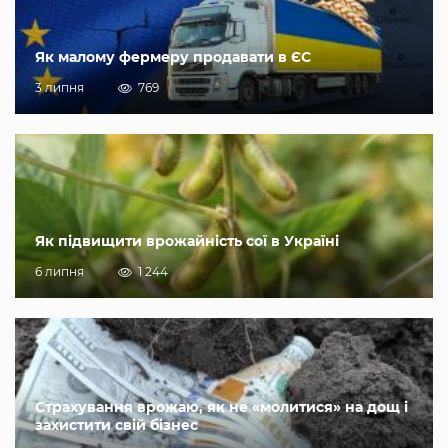
Як малому фермеру продавати в ЄС
3 липня
769
Як підвищити врожайність сої в Україні
6 липня
1 244
Страхування врожаю, як не «молитися» на дощ і
захистити свій бізнес