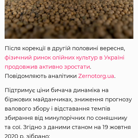
Після корекції в другій половині вересня,
фізичний ринок олійних культур в Україні
продовжив активно зростати
.
Повідомляють аналітики
Zernotorg.ua
.
Підтримує ціни бичача динаміка на
біржових майданчиках, зниження прогнозу
валового збору і відставання темпів
збирання від минулорічних по соняшнику
та сої. Згідно з даними станом на 19 жовтня
2020 р. зібрано: