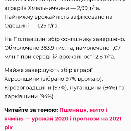
аграріїв Хмельниччини — 2,99 т/га.
Найнижчу врожайність зафіксовано на
Одещині — 1,25 т/га.
На Полтавщині збір соняшнику завершено.
Обмолочено 383,9 тис. га, намолочено 1,07
млн т при середній врожайності 2,8 т/га.
Майже завершують збір аграрії
Херсонщини (зібрано 97% врожаю),
Кіровоградщини (97%), Луганщини (94%) та
Харківщини (94%).
Читайте за темою:
Пшениця, жито і
ячмінь — урожай 2020 і прогнози на 2021
рік