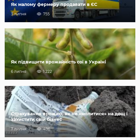
Як малому фермеру продавати в ЄС
3 липня
755
Як підвищити врожайність сої в Україні
6 липня
1 222
Страхування врожаю, як не «молитися» на дощ і
захистити свій бізнес
7 липня
496