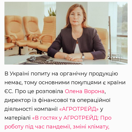
В Україні попиту на органічну продукцію
немає, тому основними покупцями є країни
ЄС. Про це розповіла
Олена Ворона
,
директор із фінансової та операційної
діяльності компанії
«АГРОТРЕЙД»
у
матеріалі
«В гостях у АГРОТРЕЙД: Про
роботу під час пандемії, зміні клімату,