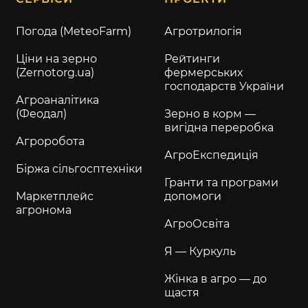
Погода (MeteoFarm)
Агротрилогія
Ціни на зерно
Рейтинги
(Zernotorg.ua)
фермерських
господарств України
Агроаналітика
(Феодал)
Зерно в корм —
вигідна переробка
Агроробота
АгроЕкспедиція
Біржа сільгосптехніки
Гранти та програми
Маркетплейс
допомоги
агронома
АгроОсвіта
Я — Куркуль
Жінка в агро — до
щастя