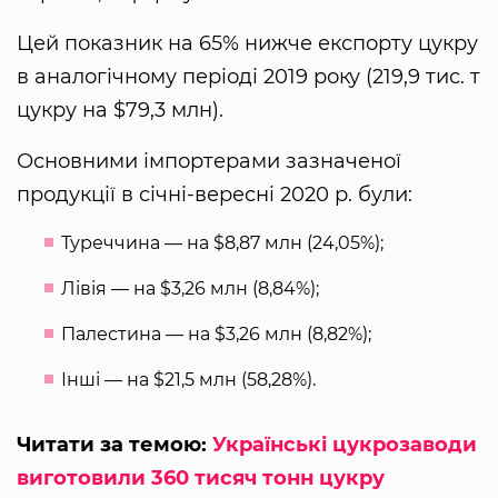
Цей показник на 65% нижче експорту цукру
в аналогічному періоді 2019 року (219,9 тис. т
цукру на $79,3 млн).
Основними імпортерами зазначеної
продукції в січні-вересні 2020 р. були:
Туреччина — на $8,87 млн ​​(24,05%);
Лівія — на $3,26 млн (8,84%);
Палестина — на $3,26 млн (8,82%);
Інші — на $21,5 млн (58,28%).
Читати за темою:
Українські цукрозаводи
виготовили 360 тисяч тонн цукру