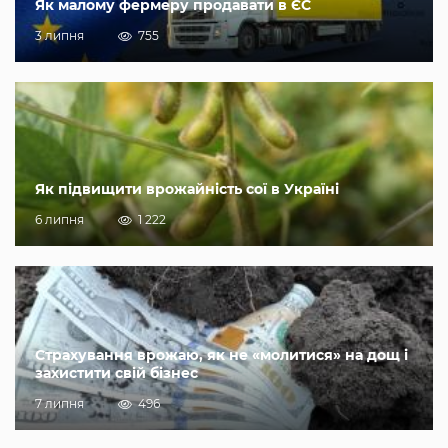
Як малому фермеру продавати в ЄС
3 липня
755
Як підвищити врожайність сої в Україні
6 липня
1 222
Страхування врожаю, як не «молитися» на дощ і
захистити свій бізнес
7 липня
496