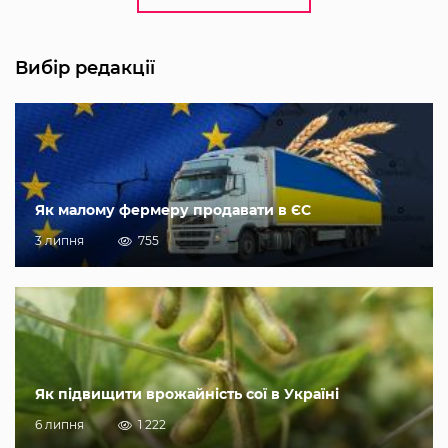
Вибір редакції
Як малому фермеру продавати в ЄС
3 липня
755
Як підвищити врожайність сої в Україні
6 липня
1 222