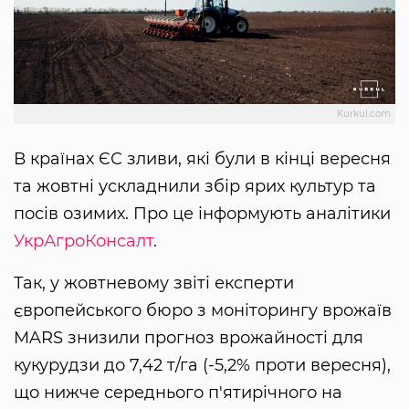
Kurkul.com
В країнах ЄС зливи, які були в кінці вересня
та жовтні ускладнили збір ярих культур та
посів озимих. Про це інформують аналітики
УкрАгроКонсалт
.
Так, у жовтневому звіті експерти
європейського бюро з моніторингу врожаїв
MARS знизили прогноз врожайності для
кукурудзи до 7,42 т/га (-5,2% проти вересня),
що нижче середнього п'ятирічного на