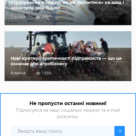
Страхування врожаю, як не «молитися» на дощ і
захистити свій бізнес
7 липня
496
Нові критерії критичності підприємств — що це
означає для агробізнесу
8 липня
1 559
Не пропусти останні новини!
Підписуйся на наші соціальні мережі та e-mail
розсилку.