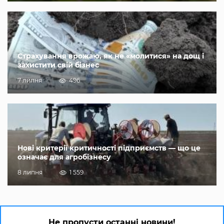
Страхування врожаю, як не «молитися» на дощ і
захистити свій бізнес
7 липня
496
Нові критерії критичності підприємств — що це
означає для агробізнесу
8 липня
1 559
Не пропусти останні новини!