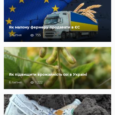
Як малому фермеру продавати в ЄС
3 липня
755
Як підвищити врожайність сої в Україні
6 липня
1 222