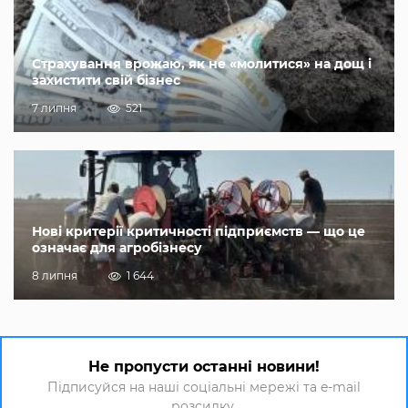
Страхування врожаю, як не «молитися» на дощ і
захистити свій бізнес
7 липня
521
Нові критерії критичності підприємств — що це
означає для агробізнесу
8 липня
1 644
Не пропусти останні новини!
Підписуйся на наші соціальні мережі та e-mail
розсилку.