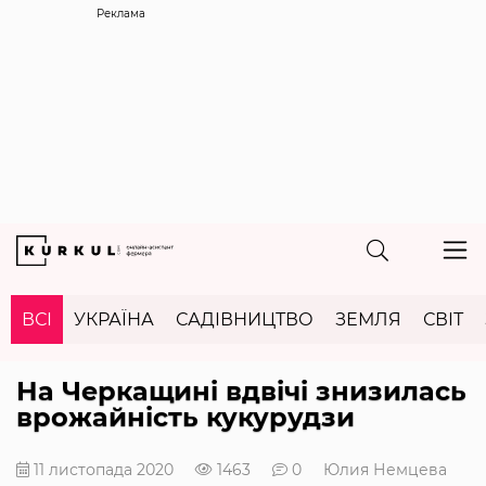
Реклама
ВСІ
УКРАЇНА
САДІВНИЦТВО
ЗЕМЛЯ
СВІТ
На Черкащині вдвічі знизилась
врожайність кукурудзи
11 листопада 2020
1463
0
Юлия Немцева