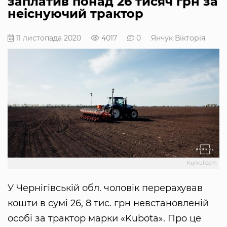
заплатив понад 26 тисяч грн за
неіснуючий трактор
11 листопада 2020
4017
0
Янчук Вікторія
Kurkul.com
У Чернігівській обл. чоловік перерахував
кошти в сумі 26, 8 тис. грн невстановленій
особі за трактор марки «Kubota». Про це