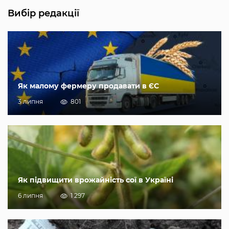
Вибір редакції
Як малому фермеру продавати в ЄС
3 липня
801
Як підвищити врожайність сої в Україні
6 липня
1 297