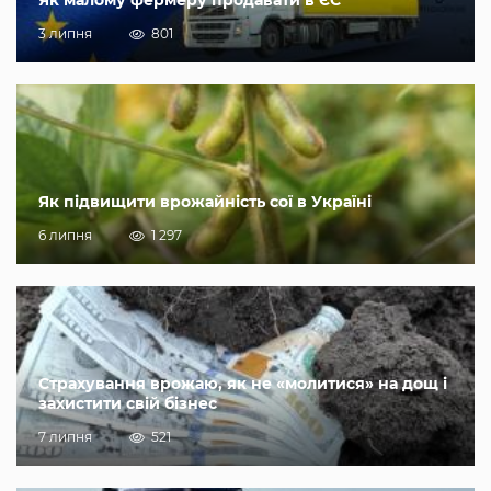
Як малому фермеру продавати в ЄС
3 липня
801
Як підвищити врожайність сої в Україні
6 липня
1 297
Страхування врожаю, як не «молитися» на дощ і
захистити свій бізнес
7 липня
521