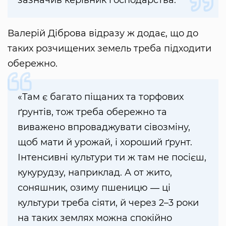
зазначив керівник господарства.
Валерій Діброва відразу ж додає, що до
таких розчищених земель треба підходити
обережно.
«Там є багато піщаних та торфових
ґрунтів, тож треба обережно та
виважено впроваджувати сівозміну,
щоб мати й урожай, і хороший ґрунт.
Інтенсивні культури ти ж там не посієш,
кукурудзу, наприклад. А от жито,
соняшник, озиму пшеницю ― ці
культури треба сіяти, й через 2–3 роки
на таких землях можна спокійно