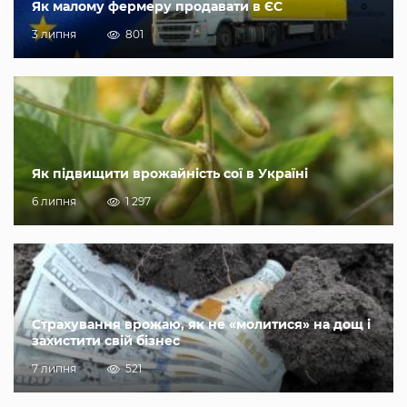
Як малому фермеру продавати в ЄС
3 липня
801
Як підвищити врожайність сої в Україні
6 липня
1 297
Страхування врожаю, як не «молитися» на дощ і
захистити свій бізнес
7 липня
521