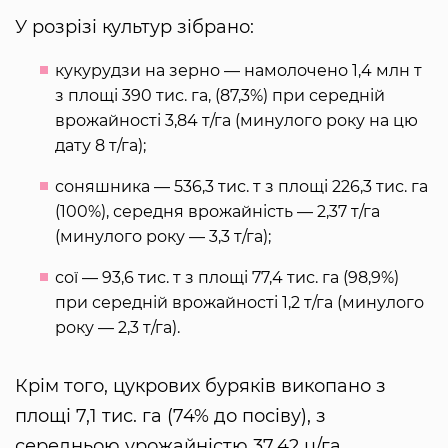
У розрізі культур зібрано:
кукурудзи на зерно — намолочено 1,4 млн т
з площі 390 тис. га, (87,3%) при середній
врожайності 3,84 т/га (минулого року на цю
дату 8 т/га);
соняшника — 536,3 тис. т з площі 226,3 тис. га
(100%), середня врожайність — 2,37 т/га
(минулого року — 3,3 т/га);
сої — 93,6 тис. т з площі 77,4 тис. га (98,9%)
при середній врожайності 1,2 т/га (минулого
року — 2,3 т/га).
Крім того, цукрових буряків викопано з
площі 7,1 тис. га (74% до посіву), з
середньою урожайністю 37,42 ц/га.