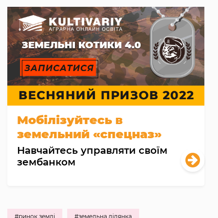
Мобілізуйтесь в
земельний «спецназ»
Навчайтесь управляти своїм
зембанком
#ринок землі
#земельна ділянка