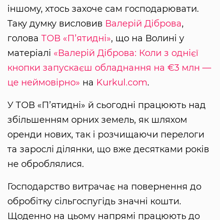
іншому, хтось захоче сам господарювати.
Таку думку висловив
Валерій Діброва
,
голова
ТОВ «П’ятидні»
, що на Волині у
матеріалі
«Валерій Діброва: Коли з однієї
кнопки запускаєш обладнання на €3 млн —
це неймовірно»
на
Kurkul.com
.
У ТОВ «П’ятидні» й сьогодні працюють над
збільшенням орних земель, як шляхом
оренди нових, так і розчищаючи перелоги
та зарослі ділянки, що вже десятками років
не оброблялися.
Господарство витрачає на повернення до
обробітку сільгоспугідь значні кошти.
Щоденно на цьому напрямі працюють до