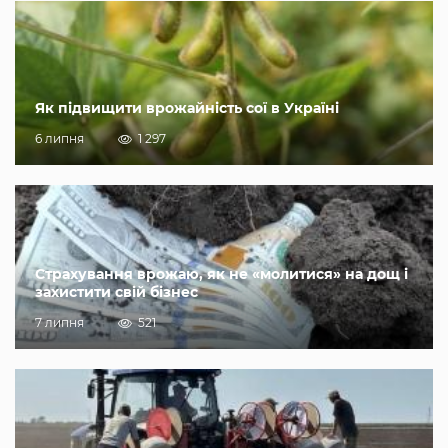
Як підвищити врожайність сої в Україні
6 липня
1 297
Страхування врожаю, як не «молитися» на дощ і
захистити свій бізнес
7 липня
521