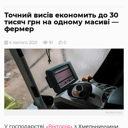
Точний висів економить до 30
тисяч грн на одному масиві —
фермер
4 лютого 2021
91
0
Kurkul.com
У господарстві
«Вікторія»
з Хмельниччини