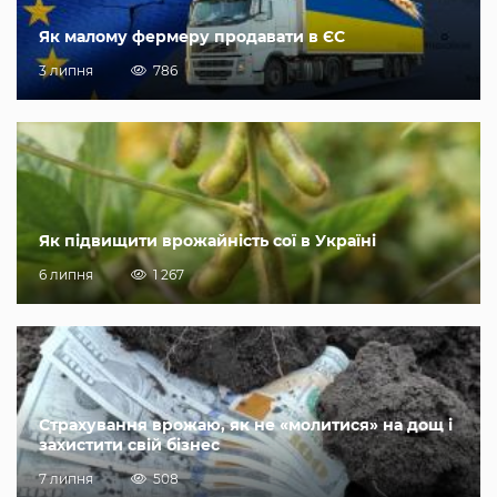
Як малому фермеру продавати в ЄС
3 липня
786
Як підвищити врожайність сої в Україні
6 липня
1 267
Страхування врожаю, як не «молитися» на дощ і
захистити свій бізнес
7 липня
508