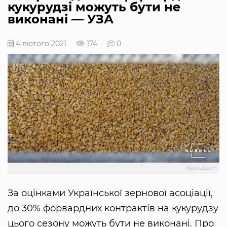
кукурудзі можуть бути не
виконані — УЗА
4 лютого 2021
174
0
Kurkul.com
За оцінками Української зернової асоціації,
до 30% форвардних контрактів на кукурудзу
цього сезону можуть бути не виконані. Про