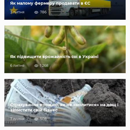
Як малому фермеру продавати в ЄС
3 липня
786
Як підвищити врожайність сої в Україні
6 липня
1 268
Страхування врожаю, як не «молитися» на дощ і
захистити свій бізнес
7 липня
508