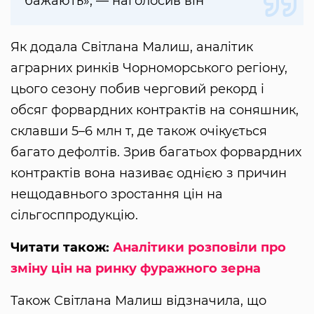
бажають», — наголосив він
Як додала Світлана Малиш, аналітик
аграрних ринків Чорноморського регіону,
цього сезону побив черговий рекорд і
обсяг форвардних контрактів на соняшник,
склавши 5–6 млн т, де також очікується
багато дефолтів. Зрив багатьох форвардних
контрактів вона називає однією з причин
нещодавнього зростання цін на
сільгосппродукцію.
Читати також:
Аналітики розповіли про
зміну цін на ринку фуражного зерна
Також Світлана Малиш відзначила, що