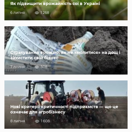
Як підвищити врожайність сої в Україні
6 липня
1 268
Страхування врожаю, як не «молитися» на дощ і
захистити свій бізнес
7 липня
508
Нові критерії критичності підприємств — що це
означає для агробізнесу
8 липня
1 608