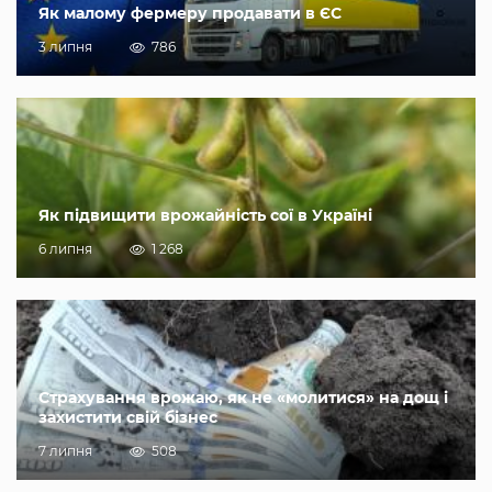
Як малому фермеру продавати в ЄС
3 липня
786
Як підвищити врожайність сої в Україні
6 липня
1 268
Страхування врожаю, як не «молитися» на дощ і
захистити свій бізнес
7 липня
508