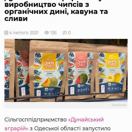
виробництво чипсів з
органічних дині, кавуна та
сливи
4 лютого 2021
136
0
Facebook
Сільгосппідприємство
«Дунайський
аграрій»
з Одеської області запустило