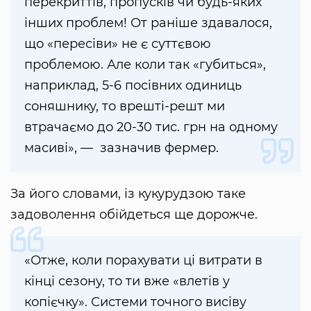
перекриттів, пропусків чи будь-яких
інших проблем! От раніше здавалося,
що «пересіви» не є суттєвою
проблемою. Але коли так «губиться»,
наприклад, 5-6 посівних одиниць
соняшнику, то врешті-решт ми
втрачаємо до 20-30 тис. грн на одному
масиві», — зазначив фермер.
За його словами, із кукурудзою таке
задоволення обійдеться ще дорожче.
«Отже, коли порахувати ці витрати в
кінці сезону, то ти вже «влетів у
копієчку». Системи точного висіву