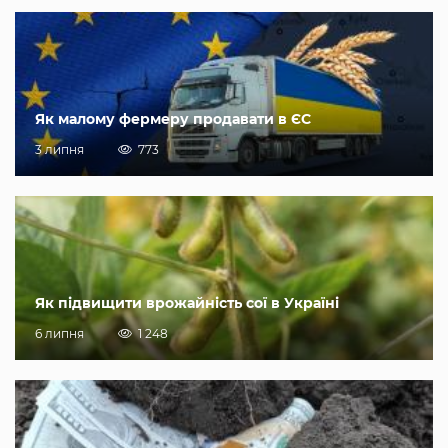
Як малому фермеру продавати в ЄС
3 липня
773
Як підвищити врожайність сої в Україні
6 липня
1 248