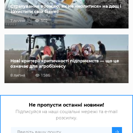
Страхування врожаю, як не «молитися» на дощ і
захистити свій бізнес
7 липня
502
Нові критерії критичності підприємств — що це
означає для агробізнесу
8 липня
1 586
Не пропусти останні новини!
Підписуйся на наші соціальні мережі та e-mail
розсилку.