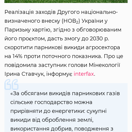
Реалізація заходів Другого національно-
визначеного внеску (НОВ
) України у
2
Паризьку хартію, згідно з обговорюваним
його проєктом, дасть змогу до 2030 р.
скоротити парникові викиди агросектора
на 14% проти поточного показника. Про це
повідомила заступник голови Мінекології
Ірина Ставчук, інформує
interfax
.
«За обсягами викидів парникових газів
сільське господарство можна
прирівняти до енергетики: сукупні
викиди від оброблення землі,
використання добрив, поводження з