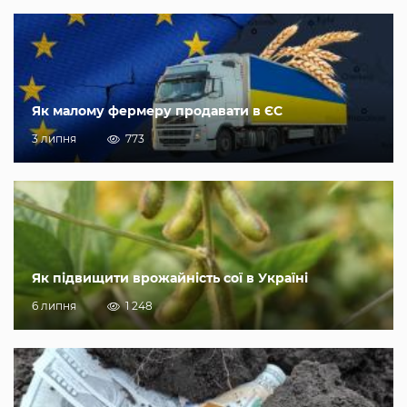
Як малому фермеру продавати в ЄС
3 липня
773
Як підвищити врожайність сої в Україні
6 липня
1 248