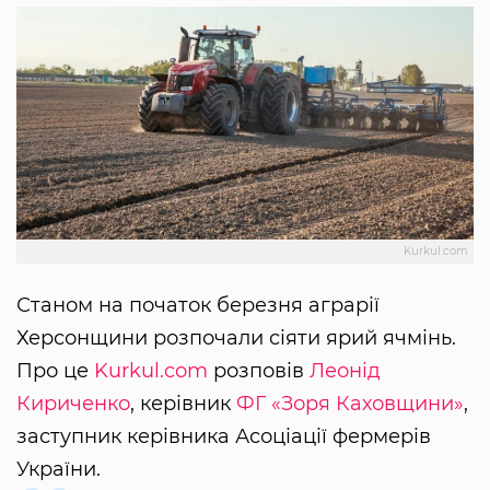
Kurkul.com
Станом на початок березня аграрії
Херсонщини розпочали сіяти ярий ячмінь.
Про це
Kurkul.com
розповів
Леонід
Кириченко
, керівник
ФГ «Зоря Каховщини»
,
заступник керівника Асоціації фермерів
України.