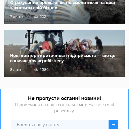
Страхування врожаю, як не «молитися» на дощ і
захистити свій бізнес
7 липня
502
Нові критерії критичності підприємств — що це
означає для агробізнесу
8 липня
1 586
Не пропусти останні новини!
Підписуйся на наші соціальні мережі та e-mail
розсилку.