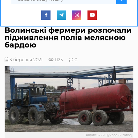
Волинські фермери розпочали
підживлення полів мелясною
бардою
3 березня 2021
1125
0
Гнідавський цукровий завод