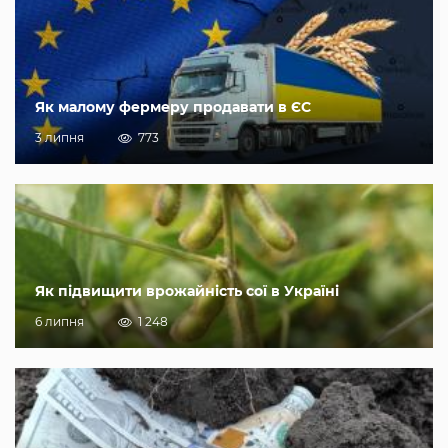
Як малому фермеру продавати в ЄС
3 липня
773
Як підвищити врожайність сої в Україні
6 липня
1 248