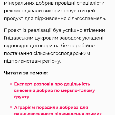
мінеральних добрив провідні спеціалісти
рекомендували використовувати цей
продукт для підживлення сільгоспземель.
Проект із реалізації був успішно втілений
Гнідавським цукровим заводом: укладені
відповідні договори на безперебійне
постачання сільськогосподарським
підприємствам регіону.
Читати за темою:
Експерт розповів про доцільність
внесення добрив по мерзло-талому
ґрунту
Аграріям порадили добрива для
ранньовесняного підживлення озимих