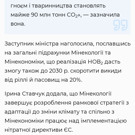
гноєм і тваринництва становлять
майже 90 млн тонн CO
», — зазначила
2
вона.
Заступник міністра наголосила, пославшись
на загальні підрахунки Мінекології та
Мінекономіки, що реалізація НОВ
дасть
2
змогу також до 2030 р. скоротити викиди
від ріллі й пасовищ на 20%.
Ірина Ставчук додала, що Мінекології
завершує розроблення рамкової стратегії з
адаптації до зміни клімату та спільно з
Мінекономіки працює над імплементацією
нітратної директиви ЄС.