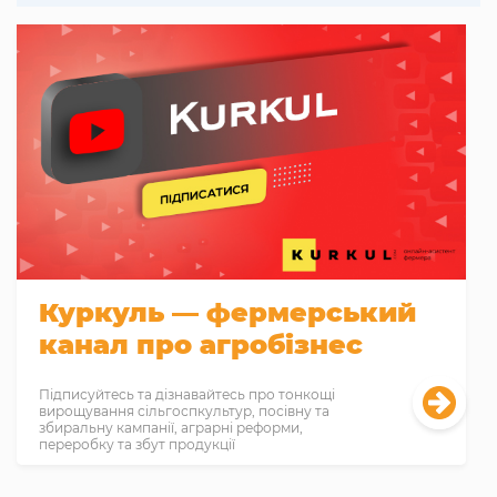
Куркуль — фермерський
канал про агробізнес
Підписуйтесь та дізнавайтесь про тонкощі
вирощування сільгоспкультур, посівну та
збиральну кампанії, аграрні реформи,
переробку та збут продукції