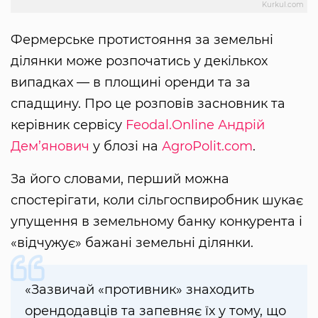
Kurkul.com
Фермерське протистояння за земельні
ділянки може розпочатись у декількох
випадках — в площині оренди та за
спадщину. Про це розповів засновник та
керівник сервісу
Feodal.Online
Андрій
Дем’янович
у блозі на
АgroРolit.com
.
За його словами, перший можна
спостерігати, коли сільгоспвиробник шукає
упущення в земельному банку конкурента і
«відчужує» бажані земельні ділянки.
«Зазвичай «противник» знаходить
орендодавців та запевняє їх у тому, що