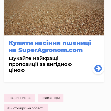
Купити насіння пшениці
на SuperAgronom.com
шукайте найкращі
пропозиції за вигідною
ціною
#тваринництво
#елеватори
#Житомирська область