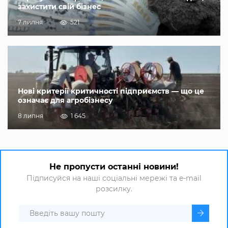
захистити свій бізнес
7 липня
521
Нові критерії критичності підприємств — що це
означає для агробізнесу
8 липня
1 645
Не пропусти останні новини!
Підписуйся на наші соціальні мережі та e-mail
розсилку.