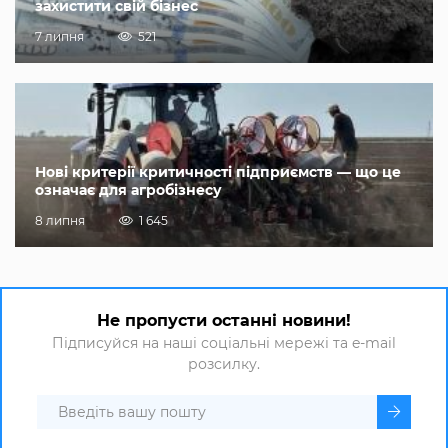
захистити свій бізнес
7 липня
521
Нові критерії критичності підприємств — що це
означає для агробізнесу
8 липня
1 645
Не пропусти останні новини!
Підписуйся на наші соціальні мережі та e-mail
розсилку.