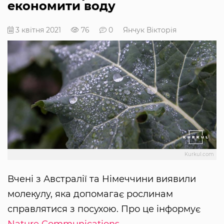
економити воду
3 квітня 2021
76
0
Янчук Вікторія
Kurkul.com
Вчені з Австралії та Німеччини виявили
молекулу, яка допомагає рослинам
справлятися з посухою. Про це інформує
Nature Communications
.