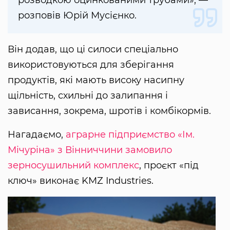
розводкою оцинкованими трубами», —
розповів Юрій Мусієнко.
Він додав, що ці силоси спеціально
використовуються для зберігання
продуктів, які мають високу насипну
щільність, схильні до залипання і
зависання, зокрема, шротів і комбікормів.
Нагадаємо,
аграрне підприємство «Ім.
Мічуріна» з Вінниччини замовило
зерносушильний комплекс
, проєкт «під
ключ» виконає KMZ Industries.