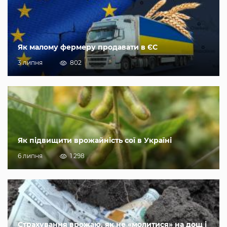
Як малому фермеру продавати в ЄС
3 липня
802
Як підвищити врожайність сої в Україні
6 липня
1 298
Страхування врожаю, як не «молитися» на дощ і