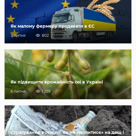
Як малому фермеру продавати в ЄС
3 липня
802
Як підвищити врожайність сої в Україні
6 липня
1 299
Страхування врожаю, як не «молитися» на дощ і