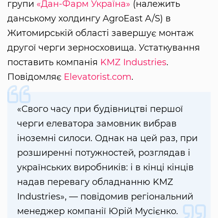
групи
«Дан-Фарм Україна»
(належить
данському холдингу AgroEast A/S) в
Житомирській області завершує монтаж
другої черги зерносховища. Устаткування
поставить компанія
KMZ Industries
.
Повідомляє
Elevatorist.com
.
«Свого часу при будівництві першої
черги елеватора замовник вибрав
іноземні силоси. Однак на цей раз, при
розширенні потужностей, розглядав і
українських виробників: і в кінці кінців
надав перевагу обладнанню KMZ
Industries», — повідомив регіональний
менеджер компанії Юрій Мусієнко.