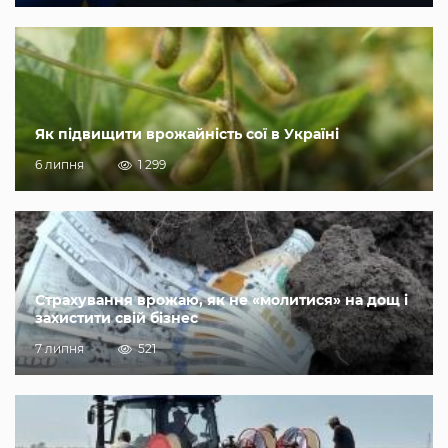
Як підвищити врожайність сої в Україні
6 липня
1 299
Страхування врожаю, як не «молитися» на дощ і
захистити свій бізнес
7 липня
521