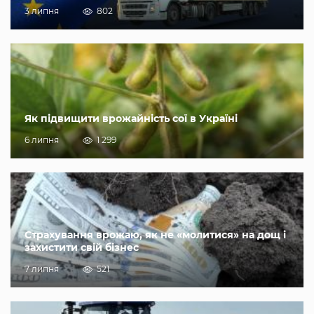
3 липня
802
Як підвищити врожайність сої в Україні
6 липня
1 299
Страхування врожаю, як не «молитися» на дощ і
захистити свій бізнес
7 липня
521