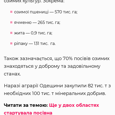
озимих культур. Зокрема:
озимої пшениці — 570 тис. га;
ячменю — 265 тис. га;
жита — 0,9 тис. га;
ріпаку — 131 тис. га.
Також зазначається, що 70% посівів озимих
знаходяться у доброму та задовільному
станах.
Наразі аграрії Одещини закупили 82 тис. т з
необхідних 100 тис. т мінеральних добрив.
Читати за темою:
Ще у двох областях
стартувала посівна