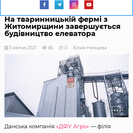
На тваринницькій фермі з
Житомирщини завершується
будівництво елеватора
3 квітня 2021
85
0
Юлия Немцева
Данська компанія
«ДФУ Агро»
— філія