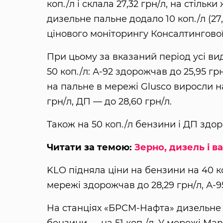
коп./л і склала 27,32 грн/л, на стільк
дизельне пальне додало 10 коп./л (27
цінового моніторингу Консалтингової
При цьому за вказаний період усі ви
50 коп./л: А-92 здорожчав до 25,95 грн
на пальне в мережі Glusco виросли на 2
грн/л, ДП — до 28,60 грн/л.
Також на 50 коп./л бензини і ДП здо
Читати за темою:
Зерно, дизель і 
KLO підняла ціни на бензини на 40 коп
мережі здорожчав до 28,29 грн/л, А-95
На станціях «БРСМ-Нафта» дизельне 
бензини — на 51 коп./л. У мережі Man