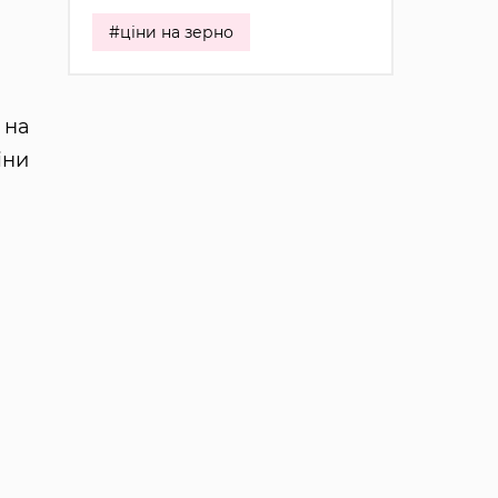
#ціни на зерно
 на
іни
 —