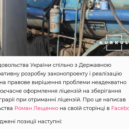
одовольства України спільно з Державною
тивну розробку законопроекту і реалізацію
 на правове вирішення проблеми неадекватно
воєчасне оформлення ліцензій на зберігання
грарії при отриманні ліцензій. Про це написав
льства
Роман Лещенко
на своїй сторінці в
Faceb
джені позиції наступні: