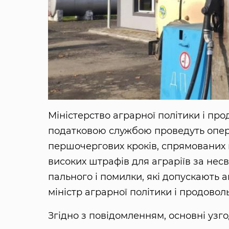
Міністерство аграрної політики і пр
податковою службою проведуть опера
першочергових кроків, спрямованих
високих штрафів для аграріїв за нес
пального і помилки, які допускають а
міністр аграрної політики і продово
Згідно з повідомленням, основні узго