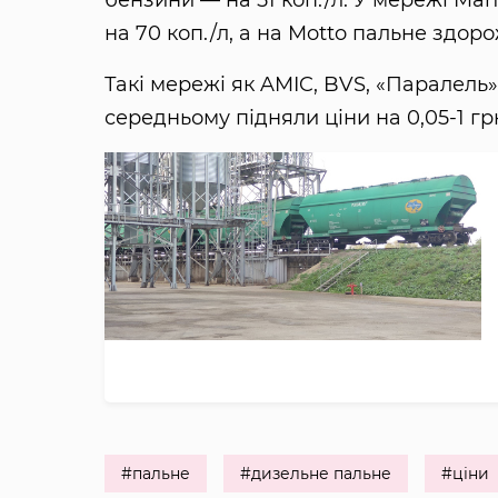
на 70 коп./л, а на Motto пальне здоро
Такі мережі як AMIC, BVS, «Паралель»,
середньому підняли ціни на 0,05-1 гр
#пальне
#дизельне пальне
#ціни