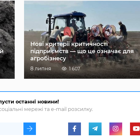
Нові критерії критичності
ій
підприємств — що це означає для
агробізнесу
8 липня
1 607
пусти останні новини!
оціальні мережі та e-mail розсилку.