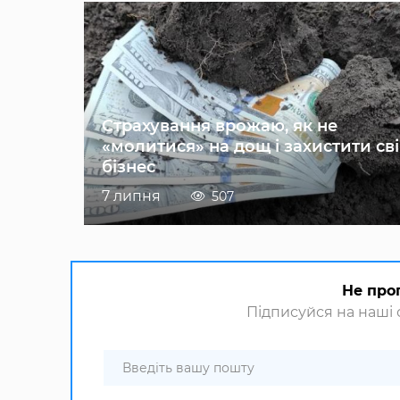
Страхування врожаю, як не
«молитися» на дощ і захистити св
бізнес
7 липня
507
Не про
Підписуйся на наші с