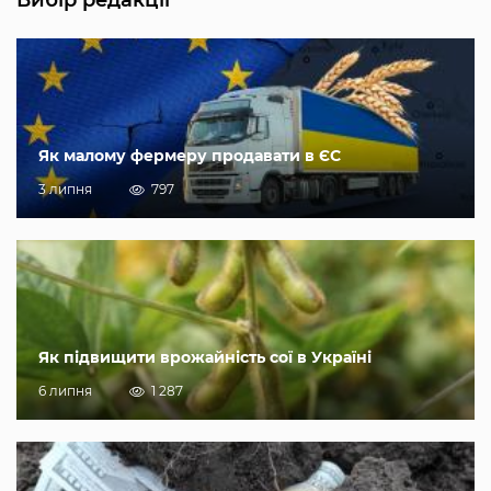
Вибір редакції
Як малому фермеру продавати в ЄС
3 липня
797
Як підвищити врожайність сої в Україні
6 липня
1 287