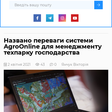
Названо переваги системи
AgroОnline для менеджменту
техпарку господарства
2 квітня 2021
43
0
Янчук Вікторія