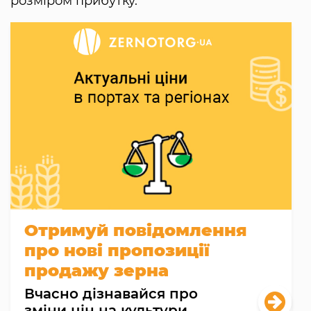
розміром прибутку.
Отримуй повідомлення
про нові пропозиції
продажу зерна
Вчасно дізнавайся про
зміни цін на культури