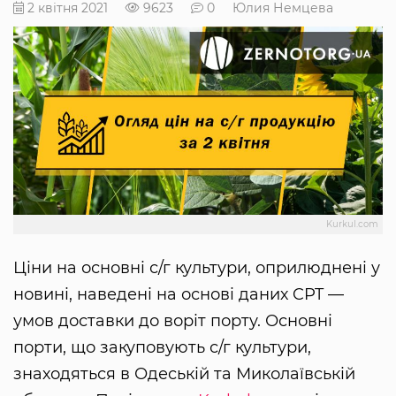
2 квітня 2021
9623
0
Юлия Немцева
Kurkul.com
Ціни на основні с/г культури, оприлюднені у
новині, наведені на основі даних CPT —
умов доставки до воріт порту. Основні
порти, що закуповують с/г культури,
знаходяться в Одеській та Миколаївській