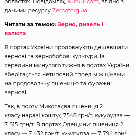
областях. Повідомляє
Kurkul.com
, згідно з
даними ресурсу
Zernotorg.ua
.
Читати за темою:
Зерно, дизель і
валюта
В портах України продовжують дешевшати
зернові та зернобобові культури. Із
середини минулого тижня в портах України
зберігається нетиповий спред між цінами
на продовольчу пшеницю та фуражні
зернові.
Так, в порту Миколаєва пшениця 2
класу наразі коштує 7548 грн/т, кукурудза —
7 815 грн/т. В портах Одещини: пшениця 2
класу — 7 432 грн/т, кукурудза — 7 794 грн/