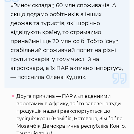
«Ринок складає 60 млн споживачів. А
якщо додамо робітників з інших
держав та туристів, які щорічно
відвідують країну, то отримаємо
принаймні ще 20 млн осіб. Тобто існує
стабільний споживчий попит на різні
групи товарів, у тому числі й на
агротовари, а їх ПАР активно імпортує»,
— пояснила Олена Кудляк.
Друга причина — ПАР є «південними
воротами» в Африку, тобто завезена туди
продукція надалі реекспортується до
сусідніх країн (Намібія, Ботсвана, Зімбабве,
Мозамбік, Демократична республіка Конго,
Танзанія та ін.)