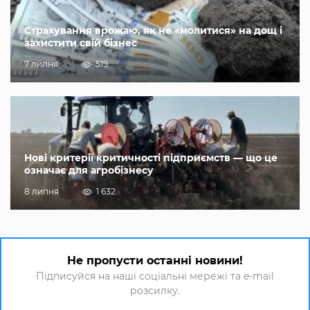
Страхування врожаю, як не «молитися» на дощ і
захистити свій бізнес
7 липня
519
Нові критерії критичності підприємств — що це
означає для агробізнесу
8 липня
1 632
Не пропусти останні новини!
Підписуйся на наші соціальні мережі та e-mail
розсилку.