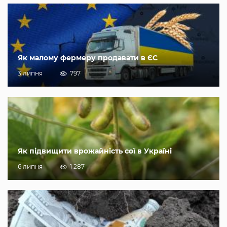
Як малому фермеру продавати в ЄС
3 липня
797
Як підвищити врожайність сої в Україні
6 липня
1 287