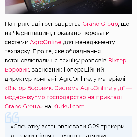
На прикладі господарства
Grano Group
, що
на Чернігівщині, показано переваги
системи
AgroОnline
для менеджменту
техпарку. Про те, яке обладнання
встановлювали на техніку розповів
Віктор
Боровик
, засновник і операційний
директор компанії AgroОnline, у матеріалі
«Віктор Боровик: Система AgroOnline у дії —
модернізуємо господарство на прикладі
Grano Group»
на
Кurkul.com
.
«Спочатку встановлювали GPS трекери,
датчики рівня пального, датчики