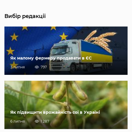
Вибір редакції
Як малому фермеру продавати в ЄС
3 липня
797
Як підвищити врожайність сої в Україні
6 липня
1 287