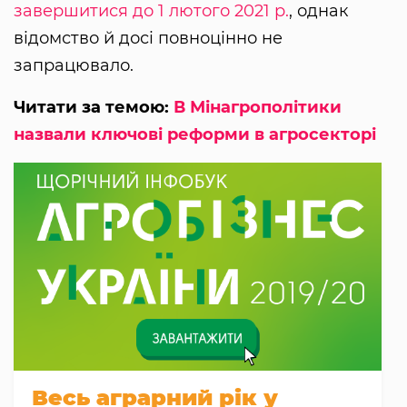
завершитися до 1 лютого 2021 р.
, однак
відомство й досі повноцінно не
запрацювало.
Читати за темою:
В Мінагрополітики
назвали ключові реформи в агросекторі
Весь аграрний рік у