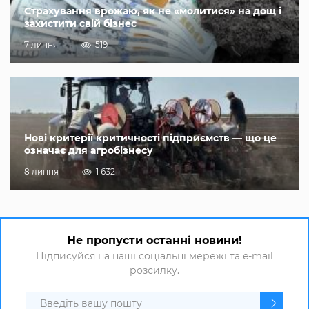
Страхування врожаю, як не «молитися» на дощ і
захистити свій бізнес
7 липня
519
Нові критерії критичності підприємств — що це
означає для агробізнесу
8 липня
1 632
Не пропусти останні новини!
Підписуйся на наші соціальні мережі та e-mail
розсилку.