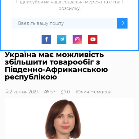
Підписуйся на наші соціальні мережі та e-mail
розсилку.
Україна має можливість
збільшити товарообіг з
Південно-Африканською
республікою
2 квітня 2021
57
0
Юлия Немцева