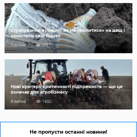
Страхування врожаю, як не «молитися» на дощ і
захистити свій бізнес
7 липня
519
Нові критерії критичності підприємств — що це
означає для агробізнесу
8 липня
1 632
Не пропусти останні новини!