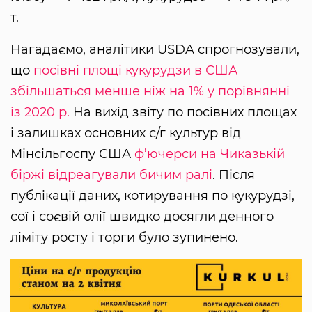
т.
Нагадаємо, аналітики USDA спрогнозували,
що
посівні площі кукурудзи в США
збільшаться менше ніж на 1% у порівнянні
із 2020 р.
На вихід звіту по посівних площах
і залишках основних с/г культур від
Мінсільгоспу США
ф’ючерси на Чиказькій
біржі відреагували бичим ралі
. Після
публікації даних, котирування по кукурудзі,
сої і соєвій олії швидко досягли денного
ліміту росту і торги було зупинено.