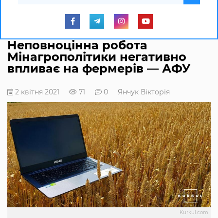
Неповноцінна робота
Мінагрополітики негативно
впливає на фермерів — АФУ
2 квітня 2021
71
0
Янчук Вікторія
Kurkul.com