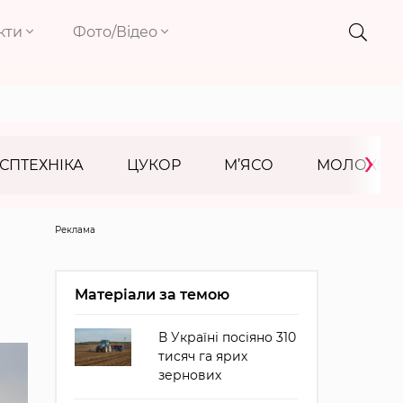
кти
Фото/Відео
›
СПТЕХНІКА
ЦУКОР
М’ЯСО
МОЛОКО
Реклама
Матеріали за темою
В Україні посіяно 310
тисяч га ярих
зернових