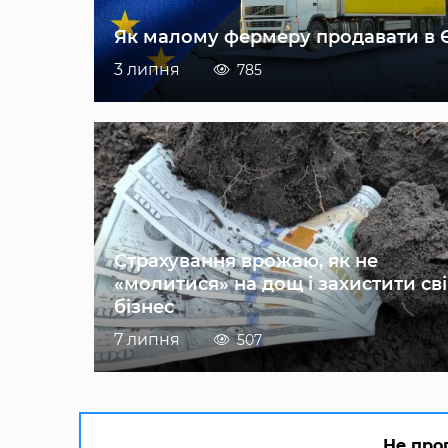
Як малому фермеру продавати в 
3 липня
785
Страхування врожаю, як не
«молитися» на дощ і захистити св
бізнес
7 липня
507
Не про