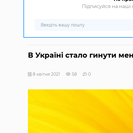
Підписуйся на наші с
В Україні стало гинути ме
8 квітня 2021
58
0