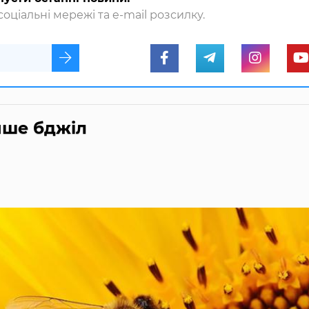
оціальні мережі та e-mail розсилку.
нше бджіл