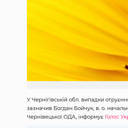
У Чернігівській обл. випадки отруєн
зазначив Богдан Бойчук, в. о. начал
Чернівецької ОДА, інформує
Голос Ук