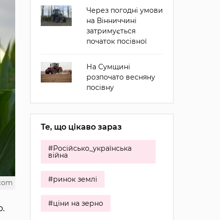
Через погодні умови
на Вінниччині
затримується
початок посівної
На Сумщині
розпочато весняну
посівну
Те, що цікаво зараз
#Російсько_українська
війна
#ринок землі
.com
#ціни на зерно
.