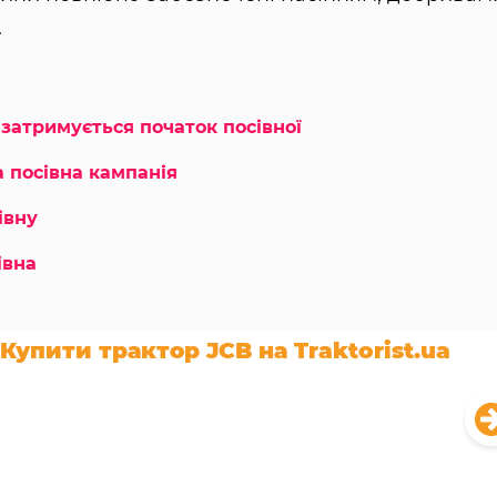
.
 затримується початок посівної
 посівна кампанія
івну
івна
Купити трактор JCB на Traktorist.ua