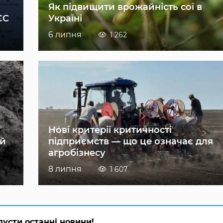
Як підвищити врожайність сої в
ЄС
Україні
6 липня
1 262
Нові критерії критичності
ій
підприємств — що це означає для
агробізнесу
8 липня
1 607
пусти останні новини!