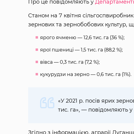
Про це повідомляють у
Департаменті
Станом на 7 квітня сільгоспвиробники
зернових та зернобобових культур, що
ярого ячменю — 12,6 тис. га (36 %);
ярої пшениці — 1,5 тис. га (88,2 %);
вівса — 0,3 тис. га (7,2 %);
кукурудзи на зерно — 0,6 тис. га (1%).
«У 2021 р. посів ярих зерно
тис. га», — повідомляють у
Згідно з інформацією, аграрії Луган