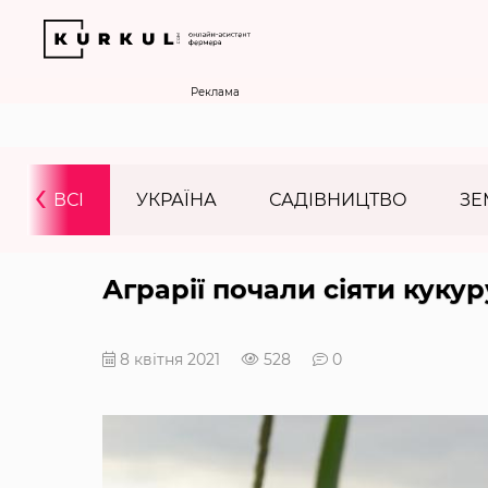
Реклама
‹
ВСІ
УКРАЇНА
САДІВНИЦТВО
ЗЕ
Аграрії почали сіяти куку
8 квітня 2021
528
0