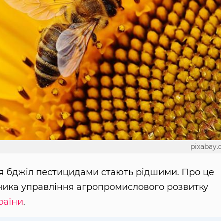
pixabay
ня бджіл пестицидами стають рідшими. Про це
ьника управління агропромислового розвитку
раїни
.