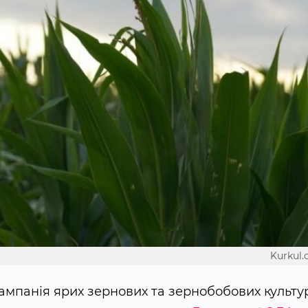
Kurkul
ампанія ярих зернових та зернобобових культур