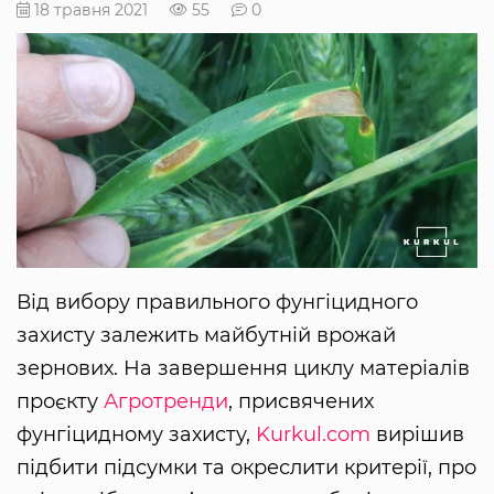
18 травня 2021
55
0
Від вибору правильного фунгіцидного
захисту залежить майбутній врожай
зернових. На завершення циклу матеріалів
проєкту
Агротренди
, присвячених
фунгіцидному захисту,
Kurkul.com
вирішив
підбити підсумки та окреслити критерії, про