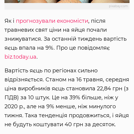
pixabay.com
Як і
прогнозували економісти
, після
травневих свят ціни на яйця почали
знижуватися. За останній тиждень вартість
яєць впала на 9%. Про це повідомляє
biz.today.ua
.
Вартість яєць по регіонах сильно
відрізняється. Станом на 16 травня, середня
ціна виробників яєць становила 22,84 грн (з
ПДВ) за 10 штук. Це на 39% більше, ніж у
2020 р., але на 9% менше, ніж минулого
тижня. Така тенденція продовжиться, і яйця
не будуть коштувати 40 грн за десяток.