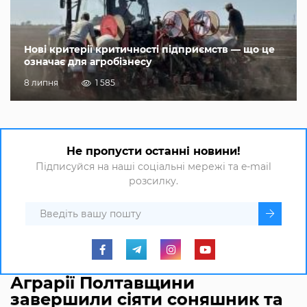
Нові критерії критичності підприємств — що це
означає для агробізнесу
8 липня
1 585
Не пропусти останні новини!
Підписуйся на наші соціальні мережі та e-mail
розсилку.
Аграрії Полтавщини
завершили сіяти соняшник та