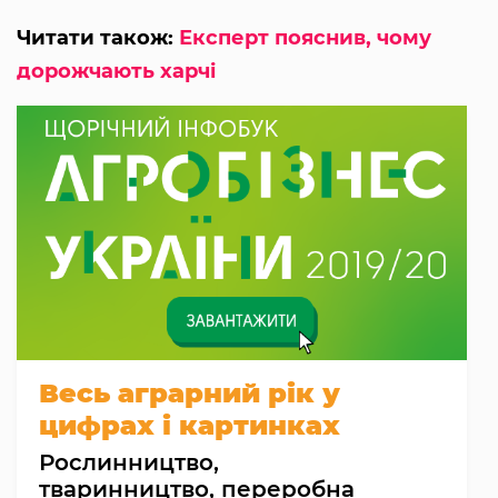
Читати також:
Експерт пояснив, чому
дорожчають харчі
Весь аграрний рік у
цифрах і картинках
Рослинництво,
тваринництво, переробна