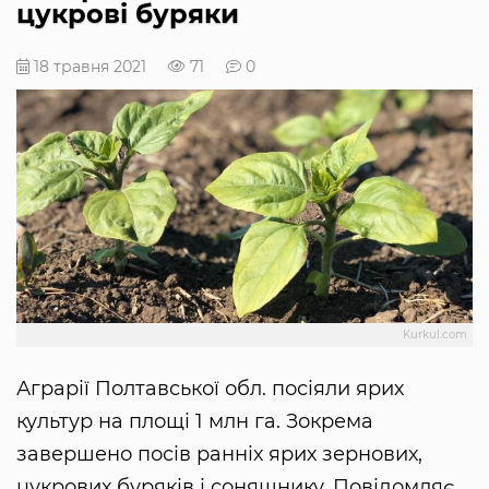
цукрові буряки
18 травня 2021
71
0
Kurkul.com
Аграрії Полтавської обл. посіяли ярих
культур на площі 1 млн га. Зокрема
завершено посів ранніх ярих зернових,
цукрових буряків і соняшнику. Повідомляє