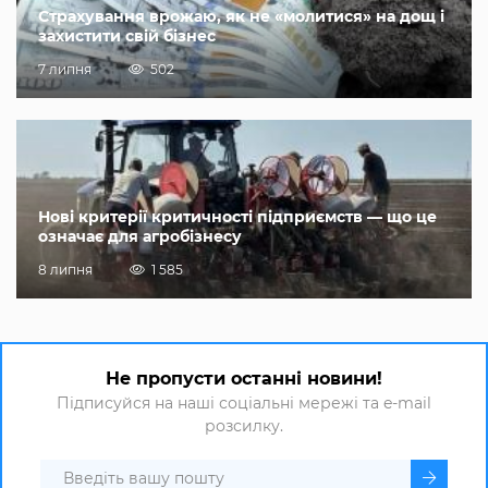
Страхування врожаю, як не «молитися» на дощ і
захистити свій бізнес
7 липня
502
Нові критерії критичності підприємств — що це
означає для агробізнесу
8 липня
1 585
Не пропусти останні новини!
Підписуйся на наші соціальні мережі та e-mail
розсилку.