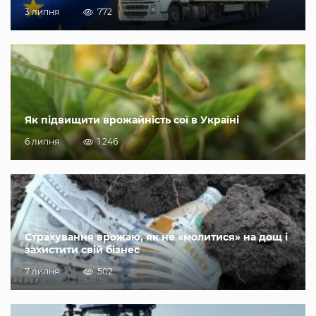
3 липня
772
Як підвищити врожайність сої в Україні
6 липня
1 246
Страхування врожаю, як не «молитися» на дощ і
захистити свій бізнес
7 липня
502