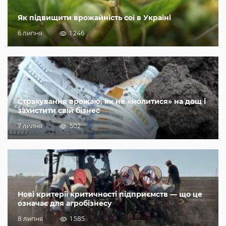
Як підвищити врожайність сої в Україні
6 липня
1 246
Страхування врожаю, як не «молитися» на дощ і
захистити свій бізнес
7 липня
502
Нові критерії критичності підприємств — що це
означає для агробізнесу
8 липня
1 585