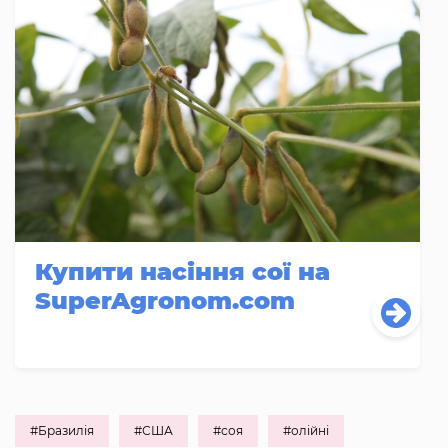
Купити насіння сої на
SuperAgronom.com
#Бразилія
#США
#соя
#олійні