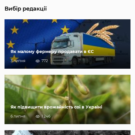
Вибір редакції
Як малому фермеру продавати в ЄС
3 липня
772
Як підвищити врожайність сої в Україні
6 липня
1 246