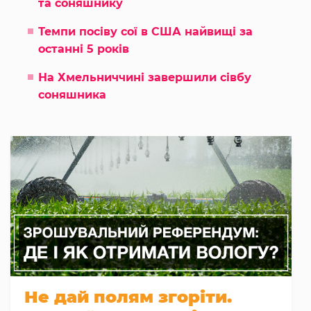
та соняшнику
Темпи посіву сої в США найвищі за
останні 5 років
На Хмельниччині завершили сівбу
соняшника
Не дай полям згоріти.