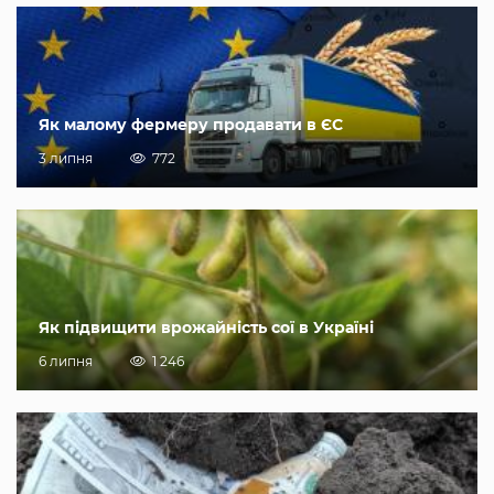
Як малому фермеру продавати в ЄС
3 липня
772
Як підвищити врожайність сої в Україні
6 липня
1 246