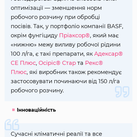
оптимізації — зменшення норм
робочого розчину при обробці
посівів. Так, у портфоліо компанії BASF,
окрім фунгіциду
Пріаксор®
, який має
«нижню» межу виливу робочої рідини
100 л/га, є такі препарати, як
Адексар®
СЕ Плюс
,
Осіріс® Стар
та
Рекс®
Плюс
, які виробник також рекомендує
застосовувати починаючи від 150 л/га
робочого розчину.
Інноваційність
Сучасні кліматичні реалії та все