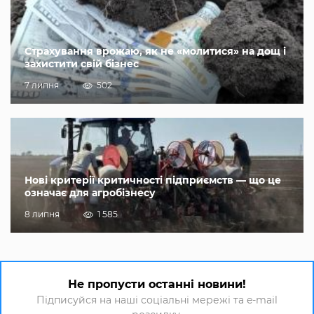
Страхування врожаю, як не «молитися» на дощ і
захистити свій бізнес
7 липня
502
Нові критерії критичності підприємств — що це
означає для агробізнесу
8 липня
1 585
Не пропусти останні новини!
Підписуйся на наші соціальні мережі та e-mail