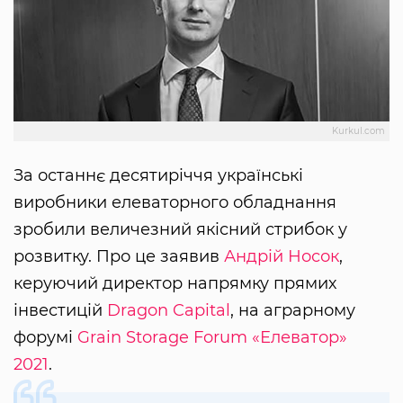
Kurkul.com
За останнє десятиріччя українські
виробники елеваторного обладнання
зробили величезний якісний стрибок у
розвитку. Про це заявив
Андрій Носок
,
керуючий директор напрямку прямих
інвестицій
Dragon Capital
, на аграрному
форумі
Grain Storage Forum «Елеватор»
2021
.