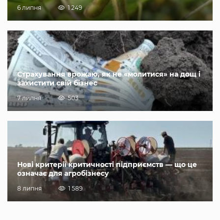
6 липня
1 249
Страхування врожаю, як не «молитися» на дощ і
захистити свій бізнес
7 липня
503
Нові критерії критичності підприємств — що це
означає для агробізнесу
8 липня
1 589