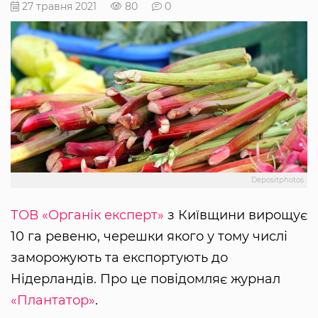
27 травня 2021
80
0
Depositphotos
ТОВ «Органік експерт»
з Київщини вирощує
10 га ревеню, черешки якого у тому числі
заморожують та експортують до
Нідерландів. Про це повідомляє журнал
«Плантатор»
.