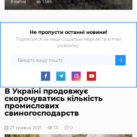
8 липня
1 589
Не пропусти останні новини!
Підписуйся на наші соціальні мережі та e-mail
розсилку.
В Україні продовжує
скорочуватись кількість
промислових
свиногосподарств
27 травня 2021
111
0