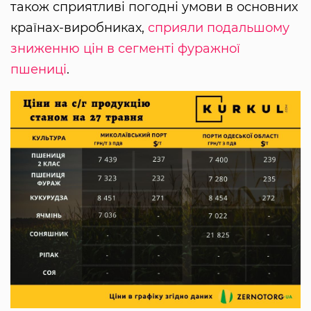
також сприятливі погодні умови в основних
країнах-виробниках,
сприяли подальшому
зниженню цін в сегменті фуражної
пшениці
.