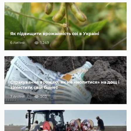
Як підвищити врожайність сої в Україні
6 липня
1 249
Страхування врожаю, як не «молитися» на дощ і
захистити свій бізнес
7 липня
503