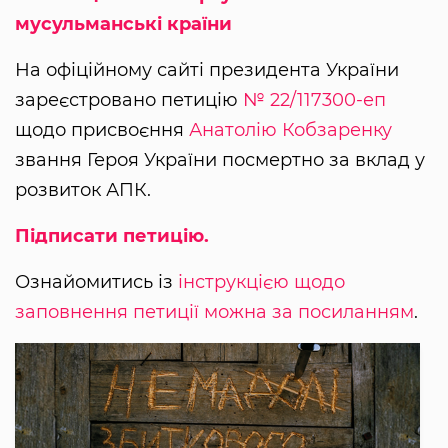
мусульманські країни
На офіційному сайті президента України
зареєстровано петицію
№ 22/117300-еп
щодо присвоєння
Анатолію Кобзаренку
звання Героя України посмертно за вклад у
розвиток АПК.
Підписати петицію.
Ознайомитись із
інструкцією щодо
заповнення петиції можна за посиланням
.