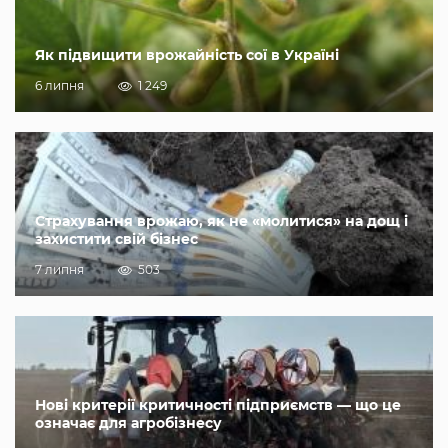
Як підвищити врожайність сої в Україні
6 липня
1 249
Страхування врожаю, як не «молитися» на дощ і
захистити свій бізнес
7 липня
503
Нові критерії критичності підприємств — що це
означає для агробізнесу