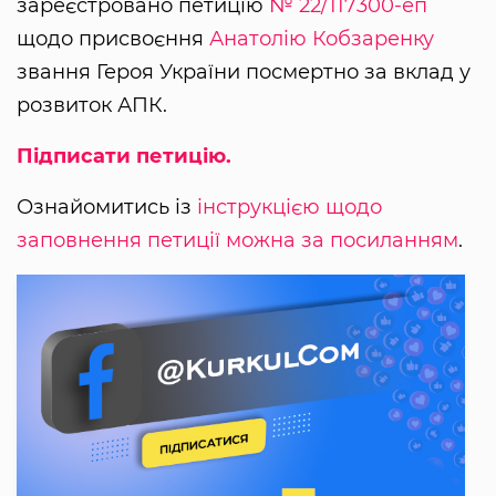
зареєстровано петицію
№ 22/117300-еп
щодо присвоєння
Анатолію Кобзаренку
звання Героя України посмертно за вклад у
розвиток АПК.
Підписати петицію.
Ознайомитись із
інструкцією щодо
заповнення петиції можна за посиланням
.