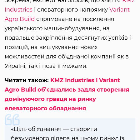
Зокрема, експерт наголосив, що злиття
KMZ
Industries
і елеваторного напрямку
Variant
Agro Build
спрямоване на посилення
українського машинобудування, на
подальше закріплення досягнутих успіхів і
позицій, на вишукування нових
можливостей для об’єднаної компанії як в
Україні, так і поза її межами.
Читати також:
KMZ Industries і Variant
Agro Build об’єднались задля створення
домінуючого гравця на ринку
елеваторного обладнання
«Ціль об'єднання — створити
безумовного лідера на цьому ринку: із