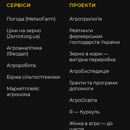
СЕРВІСИ
ПРОЕКТИ
Погода (MeteoFarm)
Агротрилогія
Ціни на зерно
Рейтинги
(Zernotorg.ua)
фермерських
господарств України
Агроаналітика
(Феодал)
Зерно в корм —
вигідна переробка
Агроробота
АгроЕкспедиція
Біржа сільгосптехніки
Гранти та програми
Маркетплейс
допомоги
агронома
АгроОсвіта
Я — Куркуль
Жінка в агро — до
щастя