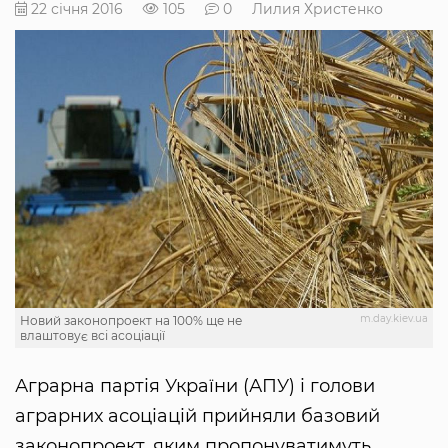
22 січня 2016
105
0
Лилия Христенко
m.day.kiev.ua
Новий законопроект на 100% ще не
влаштовує всі асоціації
Аграрна партія України (АПУ) і голови
аграрних асоціацій прийняли базовий
законопроект, яким пропонуватимуть