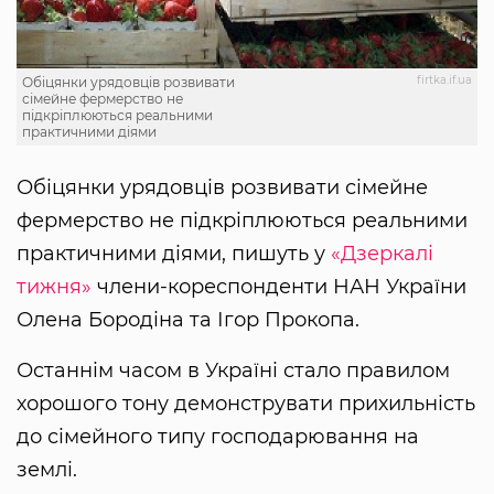
firtka.if.ua
Обіцянки урядовців розвивати
сімейне фермерство не
підкріплюються реальними
практичними діями
Обіцянки урядовців розвивати сімейне
фермерство не підкріплюються реальними
практичними діями, пишуть у
«Дзеркалі
тижня»
члени-кореспонденти НАН України
Олена Бородіна та Ігор Прокопа.
Останнім часом в Україні стало правилом
хорошого тону демонструвати прихильність
до сімейного типу господарювання на
землі.