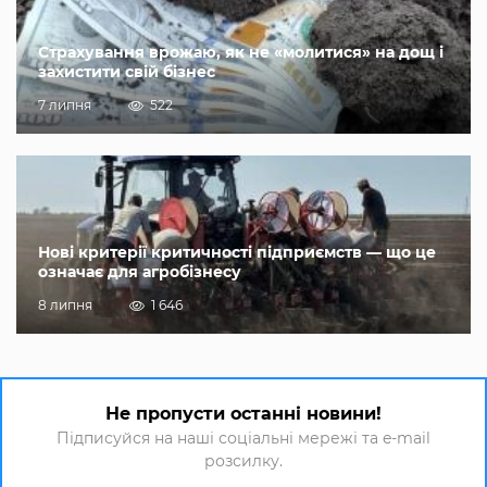
Страхування врожаю, як не «молитися» на дощ і
захистити свій бізнес
7 липня
522
Нові критерії критичності підприємств — що це
означає для агробізнесу
8 липня
1 646
Не пропусти останні новини!
Підписуйся на наші соціальні мережі та e-mail
розсилку.