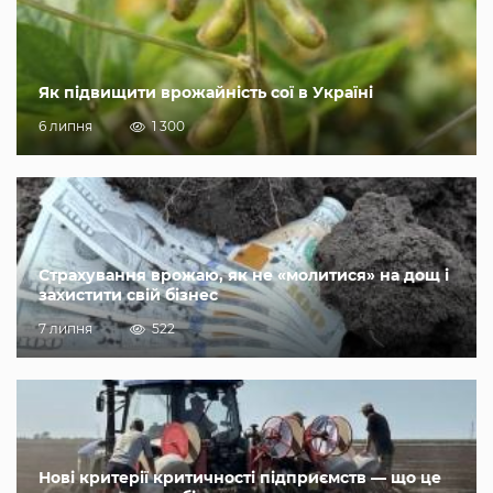
Як підвищити врожайність сої в Україні
6 липня
1 300
Страхування врожаю, як не «молитися» на дощ і
захистити свій бізнес
7 липня
522
Нові критерії критичності підприємств — що це