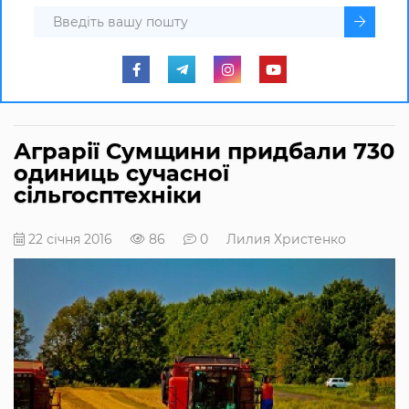
Аграрії Сумщини придбали 730
одиниць сучасної
сільгосптехніки
22 січня 2016
86
0
Лилия Христенко