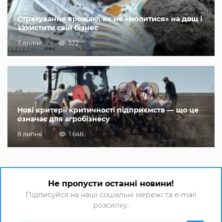
Страхування врожаю, як не «молитися» на дощ і
захистити свій бізнес
7 липня
522
Нові критерії критичності підприємств — що це
означає для агробізнесу
8 липня
1 646
Не пропусти останні новини!
Підписуйся на наші соціальні мережі та e-mail
розсилку.