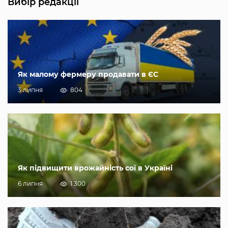
Вибір редакції
Як малому фермеру продавати в ЄС
3 липня
804
Як підвищити врожайність сої в Україні
6 липня
1 300