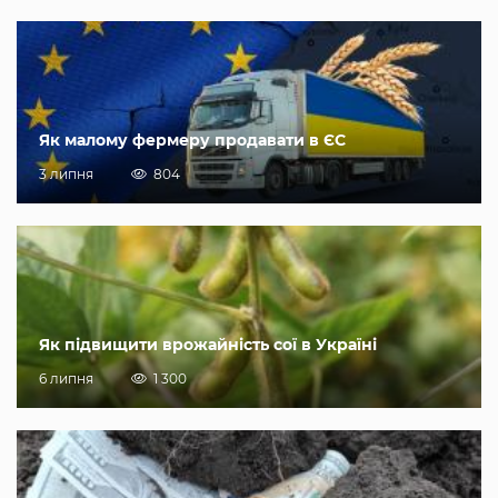
Як малому фермеру продавати в ЄС
3 липня
804
Як підвищити врожайність сої в Україні
6 липня
1 300