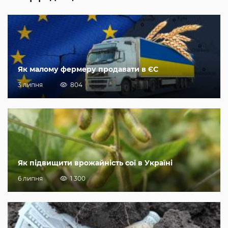
Як малому фермеру продавати в ЄС
3 липня
804
Як підвищити врожайність сої в Україні
6 липня
1 300