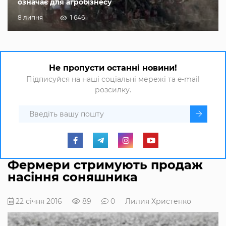
означає для агробізнесу
8 липня
1 646
Не пропусти останні новини!
Підписуйся на наші соціальні мережі та e-mail
розсилку.
Фермери стримують продаж
насіння соняшника
22 січня 2016
89
0
Лилия Христенко