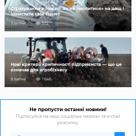
Страхування врожаю, як не «молитися» на дощ і
захистити свій бізнес
7 липня
522
Нові критерії критичності підприємств — що це
означає для агробізнесу
8 липня
1 646
Не пропусти останні новини!
Підписуйся на наші соціальні мережі та e-mail
розсилку.