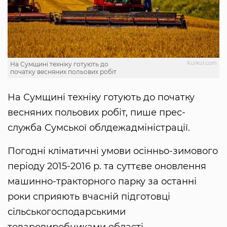
Kurkul.com
На Сумщині техніку готують до
початку весняних польових робіт
На Сумщині техніку готують до початку
весняних польових робіт, пише прес-
служба Сумської облдежадміністрації.
Погодні кліматичні умови осінньо-зимового
періоду 2015-2016 р. та суттєве оновлення
машинно-тракторного парку за останні
роки сприяють вчасній підготовці
сільськогосподарськими
товаровиробниками області