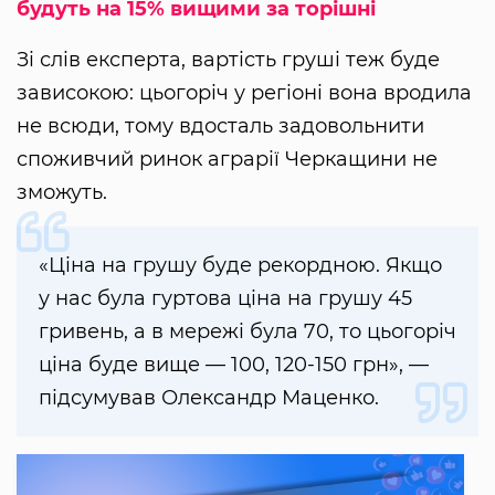
будуть на 15% вищими за торішні
Зі слів експерта, вартість груші теж буде
зависокою: цьогоріч у регіоні вона вродила
не всюди, тому вдосталь задовольнити
споживчий ринок аграрії Черкащини не
зможуть.
«Ціна на грушу буде рекордною. Якщо
у нас була гуртова ціна на грушу 45
гривень, а в мережі була 70, то цьогоріч
ціна буде вище — 100, 120-150 грн», —
підсумував Олександр Маценко.