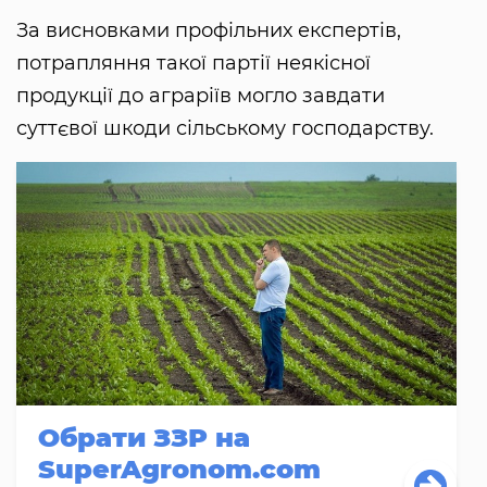
За висновками профільних експертів,
потрапляння такої партії неякісної
продукції до аграріїв могло завдати
суттєвої шкоди сільському господарству.
Обрати ЗЗР на
SuperAgronom.com