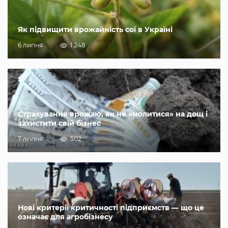
Як підвищити врожайність сої в Україні
6 липня
1 248
Страхування врожаю, як не «молитися» на дощ і
захистити свій бізнес
7 липня
502
Нові критерії критичності підприємств — що це
означає для агробізнесу