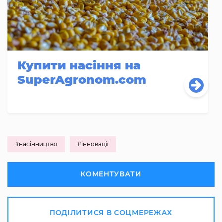
Купити насіння на
SuperAgronom.com
#насінництво
#інновації
КОМЕНТУВАТИ
ПОДІЛИТИСЯ В СОЦМЕРЕЖАХ