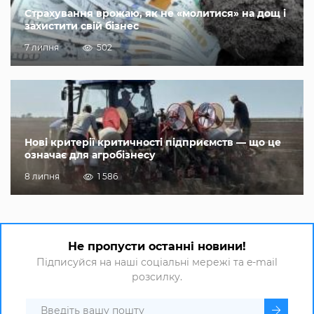
Страхування врожаю, як не «молитися» на дощ і
захистити свій бізнес
7 липня
502
Нові критерії критичності підприємств — що це
означає для агробізнесу
8 липня
1 586
Не пропусти останні новини!
Підписуйся на наші соціальні мережі та e-mail
розсилку.