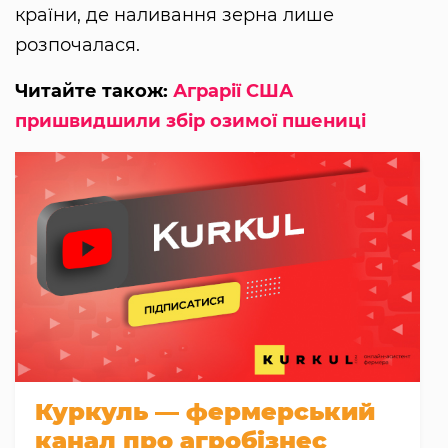
країни, де наливання зерна лише
розпочалася.
Читайте також:
Аграрії США
пришвидшили збір озимої пшениці
Куркуль — фермерський
канал про агробізнес