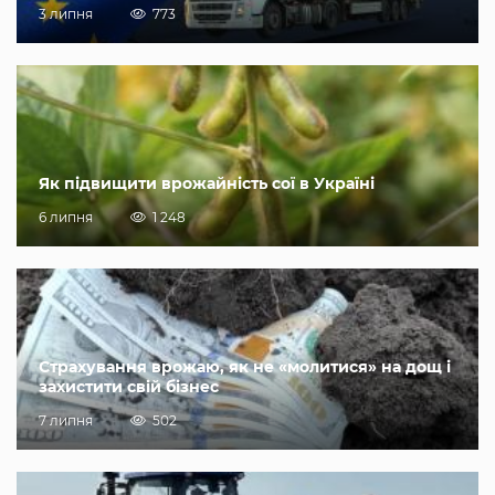
3 липня
773
Як підвищити врожайність сої в Україні
6 липня
1 248
Страхування врожаю, як не «молитися» на дощ і
захистити свій бізнес
7 липня
502