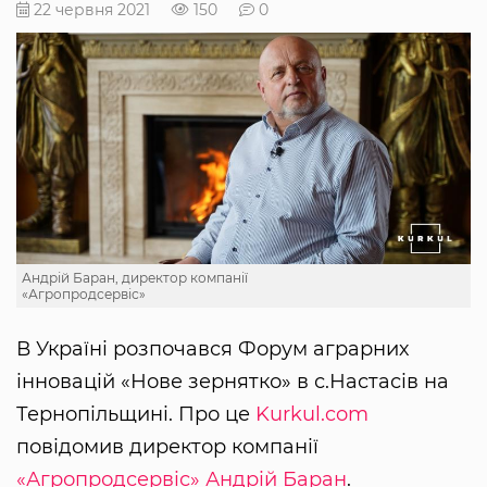
22 червня 2021
150
0
Андрій Баран, директор компанії
«Агропродсервіс»
В Україні розпочався Форум аграрних
інновацій «Нове зернятко» в с.Настасів на
Тернопільщині. Про це
Kurkul.com
повідомив директор компанії
«Агропродсервіс»
Андрій Баран
.