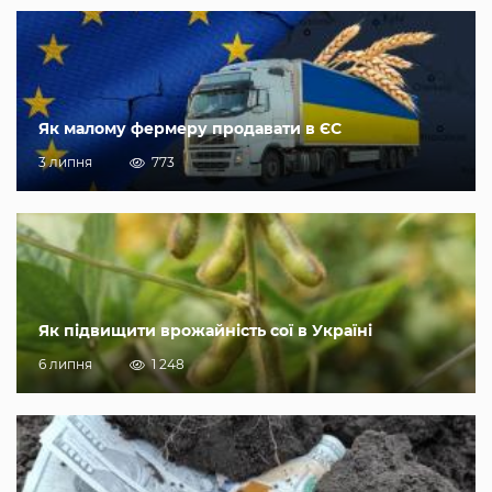
Як малому фермеру продавати в ЄС
3 липня
773
Як підвищити врожайність сої в Україні
6 липня
1 248