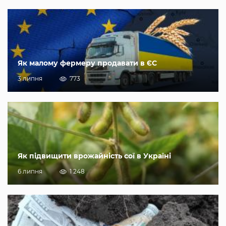
Як малому фермеру продавати в ЄС
3 липня
773
Як підвищити врожайність сої в Україні
6 липня
1 248