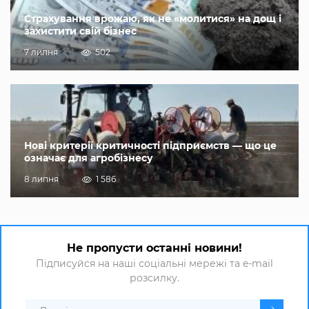
Страхування врожаю, як не «молитися» на дощ і
захистити свій бізнес
7 липня
502
Нові критерії критичності підприємств — що це
означає для агробізнесу
8 липня
1 586
Не пропусти останні новини!
Підписуйся на наші соціальні мережі та e-mail
розсилку.