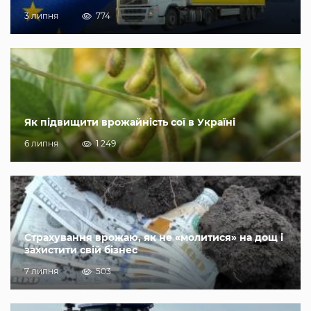
3 липня
774
Як підвищити врожайність сої в Україні
6 липня
1 249
Страхування врожаю, як не «молитися» на дощ і
захистити свій бізнес
7 липня
503