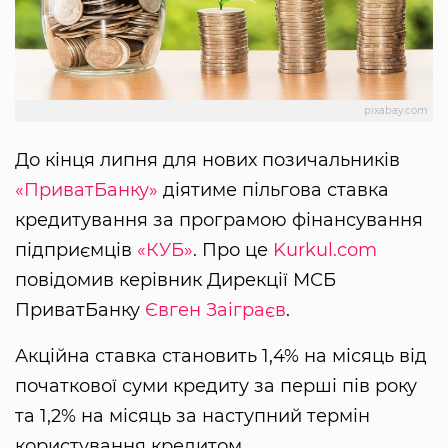
pixabay.com
До кінця липня для нових позичальників
«ПриватБанку»
діятиме пільгова ставка
кредитування за програмою фінансування
підприємців
«КУБ»
. Про це
Kurkul.com
повідомив керівник Дирекції МСБ
ПриватБанку
Євген Заіграєв
.
Акційна ставка становить 1,4% на місяць від
початкової суми кредиту за перші пів року
та 1,2% на місяць за наступний термін
користування кредитом.