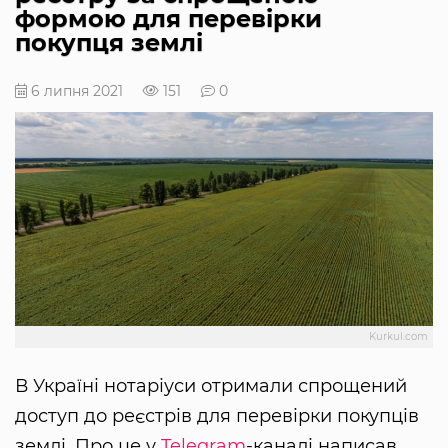
формою для перевірки
покупця землі
6 липня 2021
151
0
Kurkul.com
В Україні нотаріуси отримали спрощений
доступ до реєстрів для перевірки покупців
землі. Про це у
Telegram
-каналі написав