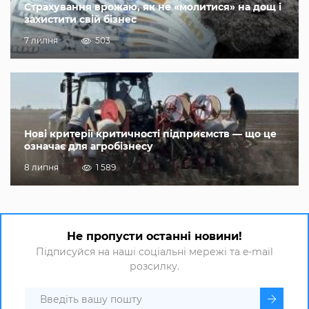
Страхування врожаю, як не «молитися» на дощ і
захистити свій бізнес
7 липня
503
Нові критерії критичності підприємств — що це
означає для агробізнесу
8 липня
1 589
Не пропусти останні новини!
Підписуйся на наші соціальні мережі та e-mail
розсилку.