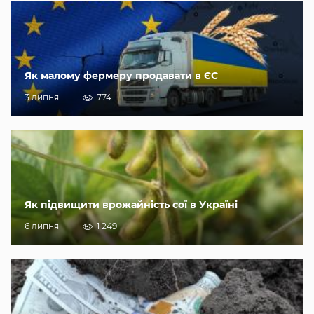
Як малому фермеру продавати в ЄС
3 липня
774
Як підвищити врожайність сої в Україні
6 липня
1 249