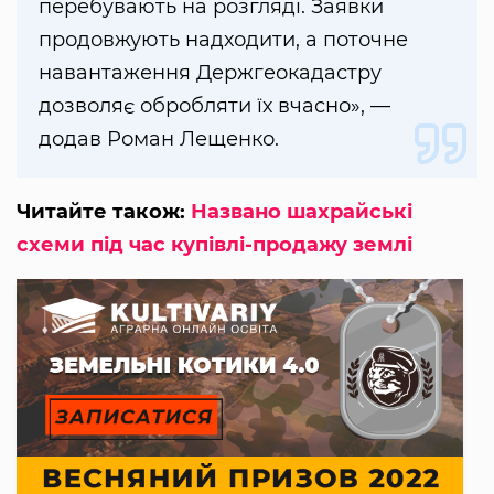
перебувають на розгляді. Заявки
продовжують надходити, а поточне
навантаження Держгеокадастру
дозволяє обробляти їх вчасно», —
додав Роман Лещенко.
Читайте також:
Названо шахрайські
схеми під час купівлі-продажу землі