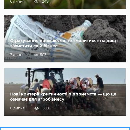
6 липня
1 249
Страхування врожаю, як не «молитися» на дощ і
захистити свій бізнес
7 липня
503
Нові критерії критичності підприємств — що це
означає для агробізнесу
8 липня
1 589