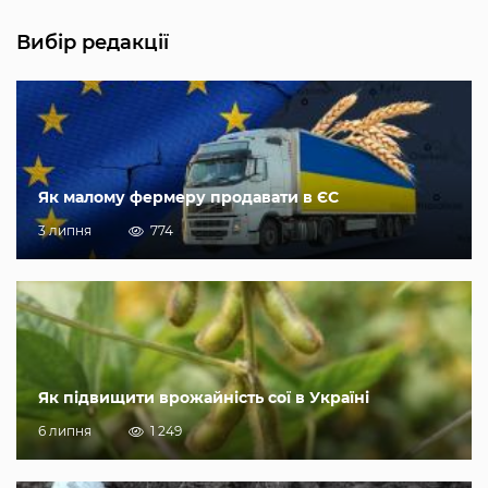
Вибір редакції
Як малому фермеру продавати в ЄС
3 липня
774
Як підвищити врожайність сої в Україні
6 липня
1 249