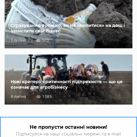
Страхування врожаю, як не «молитися» на дощ і
захистити свій бізнес
7 липня
503
Нові критерії критичності підприємств — що це
означає для агробізнесу
8 липня
1 589
Не пропусти останні новини!
Підписуйся на наші соціальні мережі та e-mail