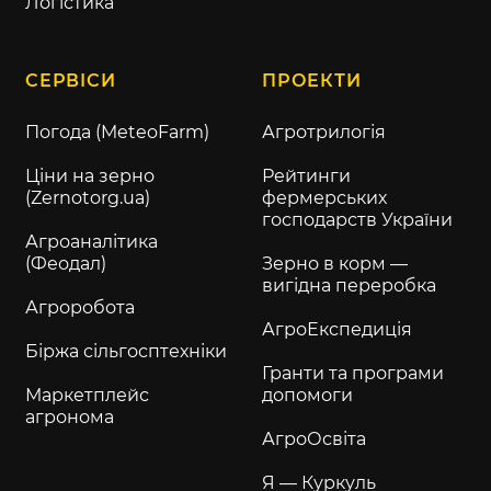
Логістика
СЕРВІСИ
ПРОЕКТИ
Погода (MeteoFarm)
Агротрилогія
Ціни на зерно
Рейтинги
(Zernotorg.ua)
фермерських
господарств України
Агроаналітика
(Феодал)
Зерно в корм —
вигідна переробка
Агроробота
АгроЕкспедиція
Біржа сільгосптехніки
Гранти та програми
Маркетплейс
допомоги
агронома
АгроОсвіта
Я — Куркуль