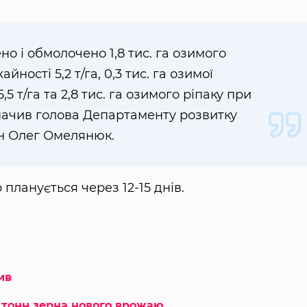
о і обмолочено 1,8 тис. га озимого
ності 5,2 т/га, 0,3 тис. га озимої
 т/га та 2,8 тис. га озимого ріпаку при
азначив голова Департаменту розвитку
н Олег Омелянюк.
планується через 12-15 днів.
ив
н тонн зерна нового врожаю