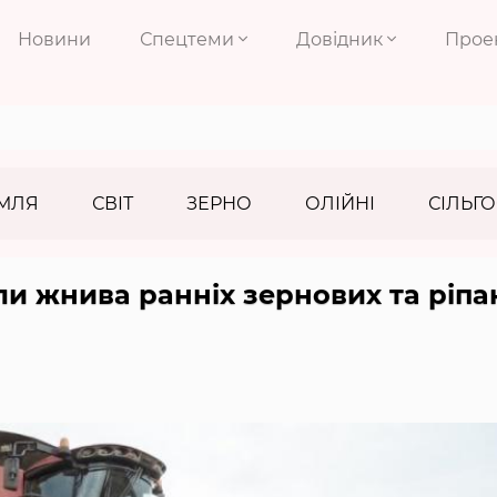
Новини
Спецтеми
Довідник
Прое
МЛЯ
СВІТ
ЗЕРНО
ОЛІЙНІ
СІЛЬГО
и жнива ранніх зернових та ріпа