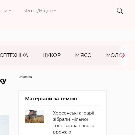
кти
Фото/Відео
›
СПТЕХНІКА
ЦУКОР
М’ЯСО
МОЛОКО
Реклама
ку
Матеріали за темою
Херсонські аграрії
зібрали мільйон
тонн зерна нового
врожаю