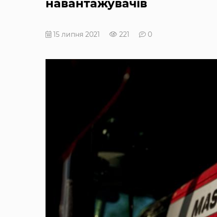
навантажувачів
15 липня 2021
221
0