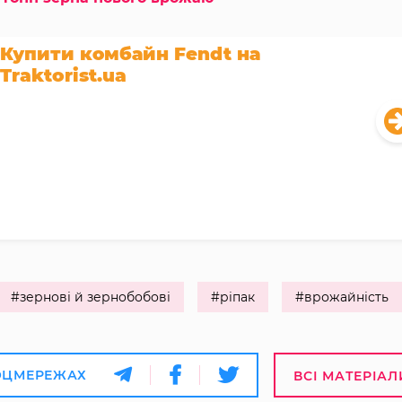
Купити комбайн Fendt на
Traktorist.ua
#зернові й зернобобові
#ріпак
#врожайність
ОЦМЕРЕЖАХ
ВСІ МАТЕРІАЛ