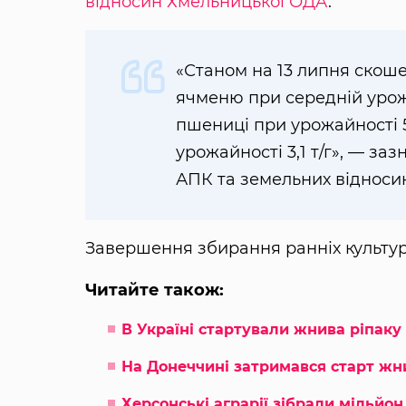
відносин Хмельницької ОДА
.
«Станом на 13 липня скошен
ячменю при середній урожай
пшениці при урожайності 5,5
урожайності 3,1 т/г», — з
АПК та земельних відноси
Завершення збирання ранніх культур 
Читайте також:
В Україні стартували жнива ріпаку
На Донеччині затримався старт жн
Херсонські аграрії зібрали мільйо