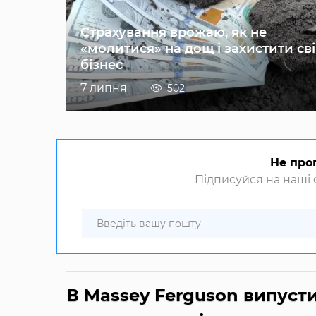
Страхування врожаю, як не
«молитися» на дощ і захистити св
бізнес
7 липня
502
Не про
Підписуйся на наші с
В Massey Ferguson випуст