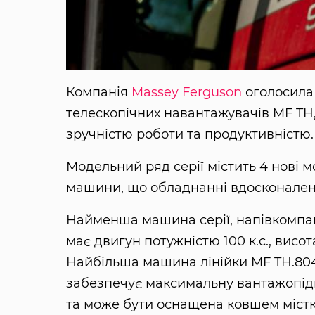
Компанія
Massey Ferguson
оголосила 
телескопічних навантажувачів MF TH
зручністю роботи та продуктивністю
Модельний ряд серії містить 4 нові м
машини, що обладнанні вдосконален
Найменша машина серії, напівкомпа
має двигун потужністю 100 к.с., висот
Найбільша машина лінійки MF TH.8043
забезпечує максимальну вантажопідй
та може бути оснащена ковшем місткі