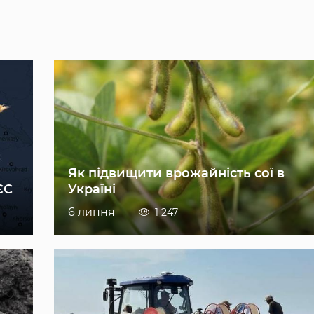
Як підвищити врожайність сої в
ЄС
Україні
6 липня
1 247