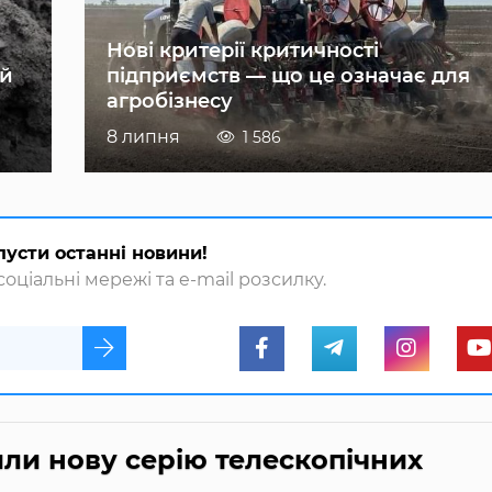
Нові критерії критичності
ій
підприємств — що це означає для
агробізнесу
8 липня
1 586
пусти останні новини!
оціальні мережі та e-mail розсилку.
или нову серію телескопічних