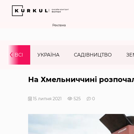
Реклама
‹
ВСІ
УКРАЇНА
САДІВНИЦТВО
ЗЕ
На Хмельниччині розпочал
15 липня 2021
525
0