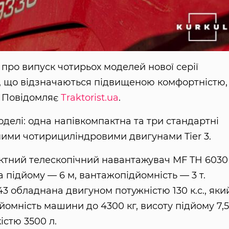
про випуск чотирьох моделей нової серії
, що відзначаються підвищеною комфортністю,
. Повідомляє
Тraktorist.ua
.
оделі: одна напівкомпактна та три стандартні
ими чотирициліндровими двигунами Tier 3.
ктний телескопічний навантажувач MF TH 6030
а підйому — 6 м, вантажопідйомність — 3 т.
 обладнана двигуном потужністю 130 к.с., яки
омність машини до 4300 кг, висоту підйому 7,5
стю 3500 л.