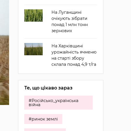
На Луганщині
очікують зібрати
понад 1 млн тонн
зернових
На Харківщині
урожайність ячменю
на старті збору
склала понад 4,9 т/га
Те, що цікаво зараз
#Російсько_українська
війна
#ринок землі