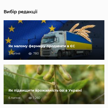
Вибір редакції
Як малому фермеру продавати в ЄС
3 липня
780
Як підвищити врожайність сої в Україні
6 липня
1 260