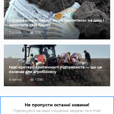
Страхування врожаю, як не «молитися» на дощ і
захистити свій бізнес
7 липня
506
Нові критерії критичності підприємств — що це
означає для агробізнесу
8 липня
1 598
Не пропусти останні новини!
Підписуйся на наші соціальні мережі та e-mail