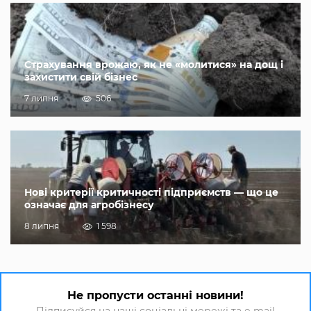
Страхування врожаю, як не «молитися» на дощ і
захистити свій бізнес
7 липня
506
Нові критерії критичності підприємств — що це
означає для агробізнесу
8 липня
1 598
Не пропусти останні новини!
Підписуйся на наші соціальні мережі та e-mail