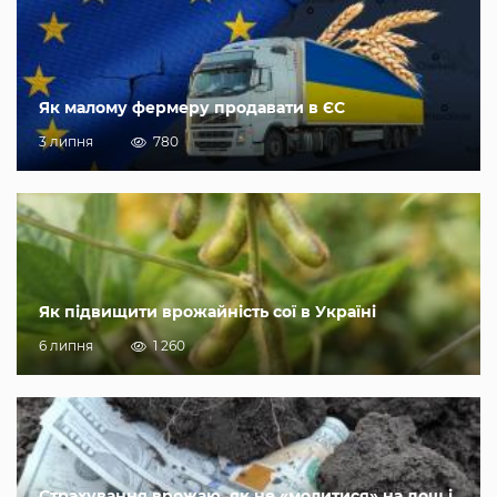
Як малому фермеру продавати в ЄС
3 липня
780
Як підвищити врожайність сої в Україні
6 липня
1 260
Страхування врожаю, як не «молитися» на дощ і