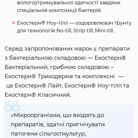
вологоутримувальної здатності завдяки
спеціальній композиції бактерій.
Екостерн® Ноу-тілл — оздоровлювач ґрунту
для технологій No-till, Strip-till, Mini-till.
Серед запропонованих марок є препарати
з бактеріальною складовою — Екостерн®
Бактеріальний, грибною складовою –
Екостерн® Триходерма та комплексні —
це Екостерн® Лайт, Екостерн® Ноу-тілл та
Екостерн® Класичний.
«Мікроорганізми, що входять до
препаратів, здатні пригнічувати
патогени сільгоспкультур,