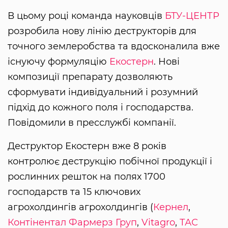
В цьому році команда науковців
БТУ-ЦЕНТР
розробила нову лінію деструкторів для
точного землеробства та вдосконалила вже
існуючу формуляцію
Екостерн
. Нові
композиції препарату дозволяють
сформувати індивідуальний і розумний
підхід до кожного поля і господарства.
Повідомили в пресслужбі компанії.
Деструктор Екостерн вже 8 років
контролює деструкцію побічної продукції і
рослинних решток на полях 1700
господарств та 15 ключових
агрохолдингів агрохолдингів (
Кернел
,
Контінентал Фармерз Груп
,
Vitagro
,
ТАС