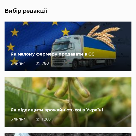
Вибір редакції
Як малому фермеру продавати в ЄС
3 липня
780
Як підвищити врожайність сої в Україні
6 липня
1 260