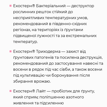
Екостерн® Бактеріальний — деструктор
рослинних решток стійкий до
несприятливих температурних умов,
рекомендований в південно-східних
регіонах, на територіях із ґрунтами
підвищеної лужності та за екстремальних
температур.
Екостерн® Триходерма — захист від
ґрунтових патогенів та посилена деструкція,
рекомендований до застосування навесні та
восени в рядок під час сівби, а також восени
під культивацію чи боронування після
збирання врожаю.
Екостерн® Лайт — пробіотик для ґрунту,
який сприяє поліпшенню азотного
живлення та підсиленню