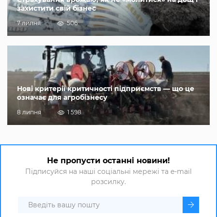
захистити свій бізнес
7 липня
506
Нові критерії критичності підприємств — що це
означає для агробізнесу
8 липня
1 598
Не пропусти останні новини!
Підписуйся на наші соціальні мережі та e-mail
розсилку.