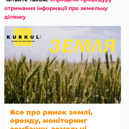
отримання інформації про земельну
ділянку
Все про ринок землі,
оренду, моніторинг
зембанку, земельні