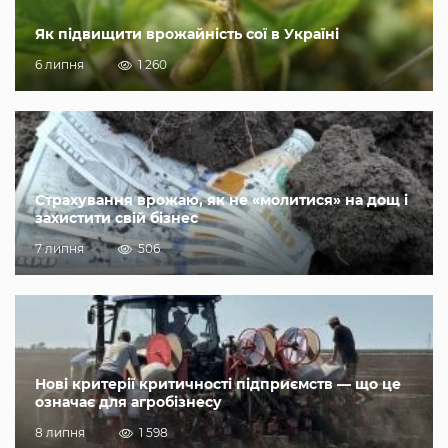
Як підвищити врожайність сої в Україні
6 липня
1 260
Страхування врожаю, як не «молитися» на дощ і
захистити свій бізнес
7 липня
506
Нові критерії критичності підприємств — що це
означає для агробізнесу
8 липня
1 598