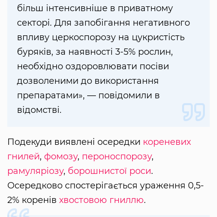
більш інтенсивніше в приватному
секторі. Для запобігання негативного
впливу церкоспорозу на цукристість
буряків, за наявності 3-5% рослин,
необхідно оздоровлювати посіви
дозволеними до використання
препаратами», — повідомили в
відомстві.
Подекуди виявлені осередки
кореневих
гнилей
,
фомозу
,
пероноспорозу
,
рамуляріозу
,
борошнистої роси
.
Осередково спостерігається ураження 0,5-
2% коренів
хвостовою гниллю
.