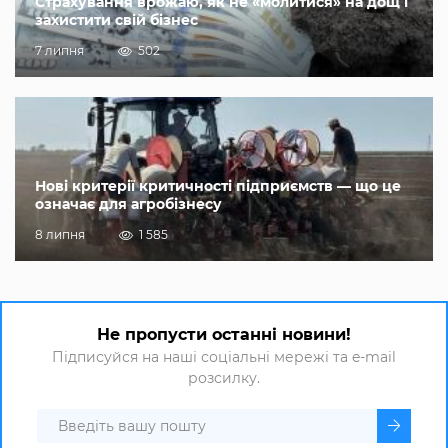
Страхування врожаю, як не «молитися» на дощ і
захистити свій бізнес
7 липня
502
Нові критерії критичності підприємств — що це
означає для агробізнесу
8 липня
1 585
Не пропусти останні новини!
Підписуйся на наші соціальні мережі та e-mail
розсилку.