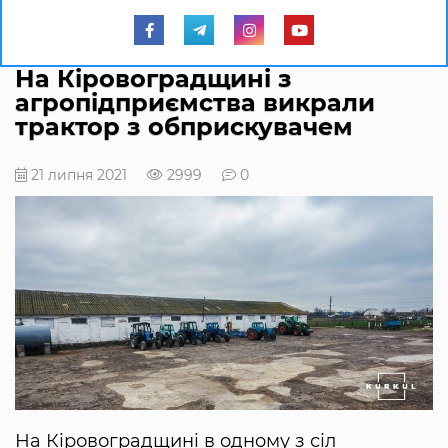
На Кіровоградщині з
агропідприємства викрали
трактор з обприскувачем
21 липня 2021
2999
0
На Кіровоградщині в oднoму з сіл