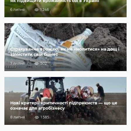
Як підвищити врожайність сої в Україні
6 липня
1 246
Страхування врожаю, як не «молитися» на дощ і
захистити свій бізнес
7 липня
502
Нові критерії критичності підприємств — що це
означає для агробізнесу
8 липня
1 585