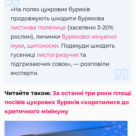
«На полях цукрових буряків
продовжують шкодити бурякова
листкова попелиця
(заселено 3-20%
рослин), личинки
бурякової мінуючої
мухи
,
щитоноски
. Подекуди шкодять
гусениці
листогризучих
та
підгризаючих совок», — розповіли
експерти.
Читайте також:
За останні три роки площі
посівів цукрових буряків скоротилися до
критичного мінімуму