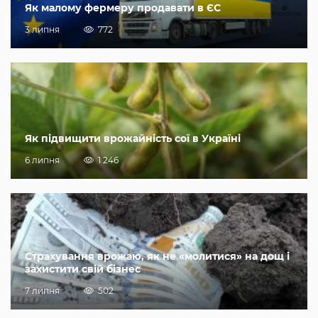
Як малому фермеру продавати в ЄС
3 липня
772
Як підвищити врожайність сої в Україні
6 липня
1 246
Страхування врожаю, як не «молитися» на дощ і
захистити свій бізнес
7 липня
502