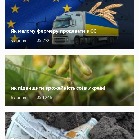
Як малому фермеру продавати в ЄС
3 липня
772
Як підвищити врожайність сої в Україні
6 липня
1 246