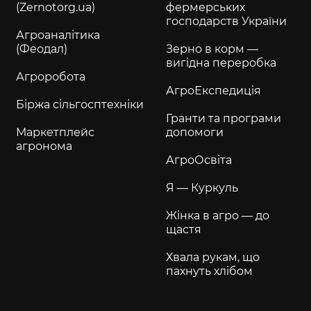
(Zernotorg.ua)
фермерських
господарств України
Агроаналітика
(Феодал)
Зерно в корм —
вигідна переробка
Агроробота
АгроЕкспедиція
Біржа сільгосптехніки
Гранти та програми
Маркетплейс
допомоги
агронома
АгроОсвіта
Я — Куркуль
Жінка в агро — до
щастя
Хвала рукам, що
пахнуть хлібом