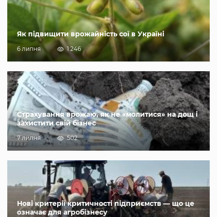
Як підвищити врожайність сої в Україні
6 липня
1 246
Страхування врожаю, як не «молитися» на дощ і
захистити свій бізнес
7 липня
502
Нові критерії критичності підприємств — що це
означає для агробізнесу