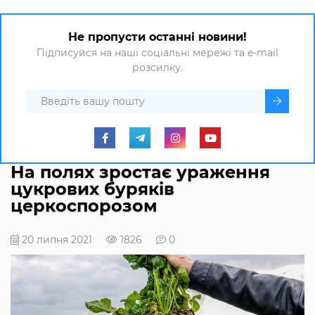
Не пропусти останні новини!
Підписуйся на наші соціальні мережі та e-mail
розсилку.
На полях зростає ураження
цукрових буряків
церкоспорозом
20 липня 2021
1826
0