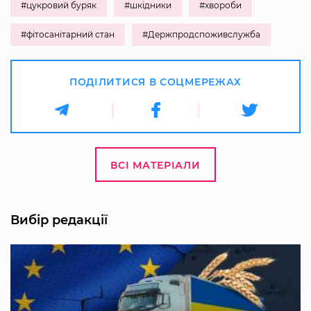
#цукровий буряк
#шкідники
#хвороби
#фітосанітарний стан
#Держпродспоживслужба
ПОДІЛИТИСЯ В СОЦМЕРЕЖАХ
ВСІ МАТЕРІАЛИ
Вибір редакції