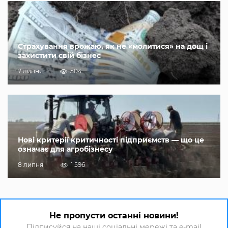
Страхування врожаю, як не «молитися» на дощ і
захистити свій бізнес
7 липня
504
Нові критерії критичності підприємств — що це
означає для агробізнесу
8 липня
1 596
Не пропусти останні новини!
Підписуйся на наші соціальні мережі та e-mail