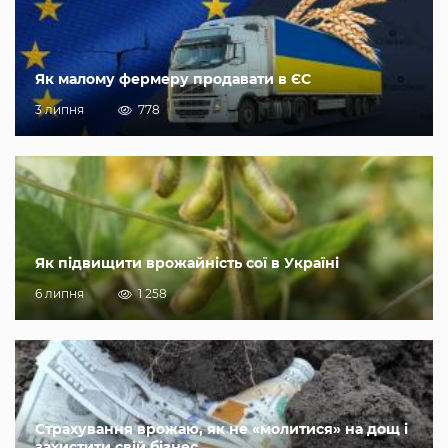
Як малому фермеру продавати в ЄС
3 липня
778
Як підвищити врожайність сої в Україні
6 липня
1 258
Страхування врожаю, як не «молитися» на дощ і
захистити свій бізнес