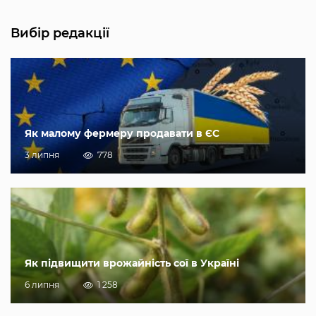
Вибір редакції
Як малому фермеру продавати в ЄС
3 липня
778
Як підвищити врожайність сої в Україні
6 липня
1 258