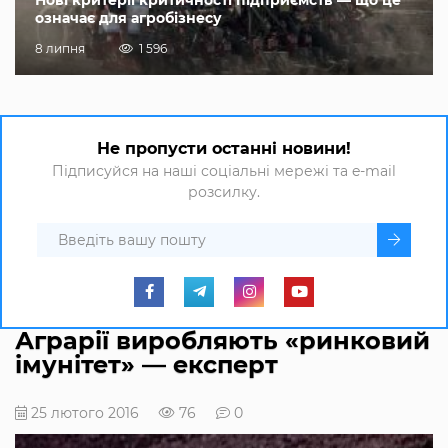
означає для агробізнесу
8 липня
1 596
Не пропусти останні новини!
Підписуйся на наші соціальні мережі та e-mail
розсилку.
Аграрії виробляють «ринковий
імунітет» — експерт
25 лютого 2016
76
0