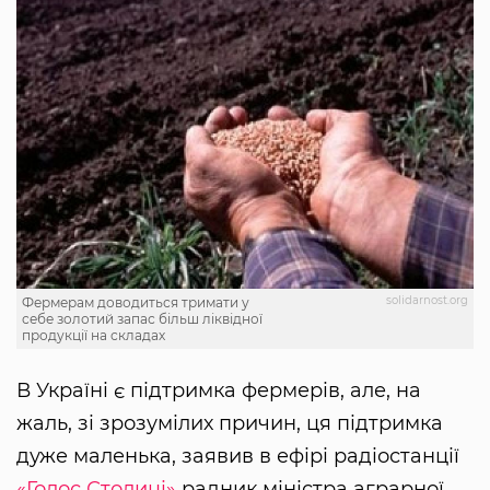
solidarnost.org
Фермерам доводиться тримати у
себе золотий запас більш ліквідної
продукції на складах
В Україні є підтримка фермерів, але, на
жаль, зі зрозумілих причин, ця підтримка
дуже маленька, заявив в ефірі радіостанції
«Голос Столиці»
радник міністра аграрної