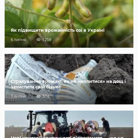
Як підвищити врожайність сої в Україні
6 липня
1 258
Страхування врожаю, як не «молитися» на дощ і
захистити свій бізнес
7 липня
504
Нові критерії критичності підприємств — що це