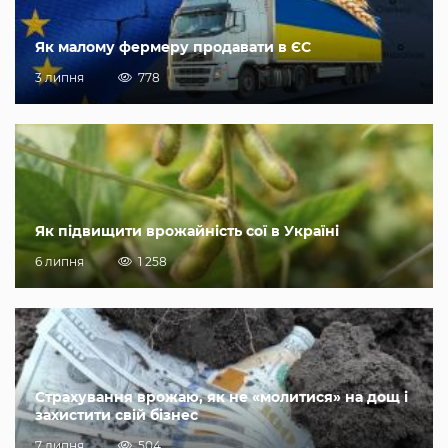
Як малому фермеру продавати в ЄС
3 липня
778
Як підвищити врожайність сої в Україні
6 липня
1 258
Страхування врожаю, як не «молитися» на дощ і
захистити свій бізнес
7 липня
504