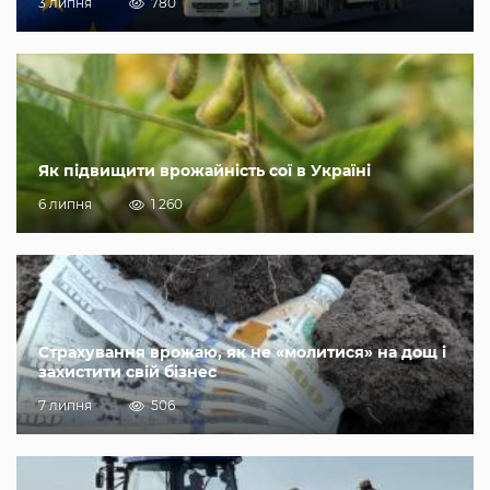
3 липня
780
Як підвищити врожайність сої в Україні
6 липня
1 260
Страхування врожаю, як не «молитися» на дощ і
захистити свій бізнес
7 липня
506