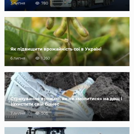
3 липня
780
Як підвищити врожайність сої в Україні
6 липня
1 260
Страхування врожаю, як не «молитися» на дощ і
захистити свій бізнес
7 липня
506