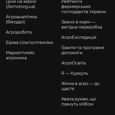
Ціни на зерно
Рейтинги
(Zernotorg.ua)
фермерських
господарств України
Агроаналітика
(Феодал)
Зерно в корм —
вигідна переробка
Агроробота
АгроЕкспедиція
Біржа сільгосптехніки
Гранти та програми
Маркетплейс
допомоги
агронома
АгроОсвіта
Я — Куркуль
Жінка в агро — до
щастя
Хвала рукам, що
пахнуть хлібом