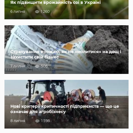
Як підвищити врожайність сої в Україні
6 липня
1 260
Страхування врожаю, як не «молитися» на дощ і
захистити свій бізнес
7 липня
506
Нові критерії критичності підприємств — що це
означає для агробізнесу
8 липня
1 598