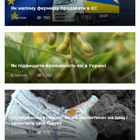
Як малому фермеру продавати в ЄС
3 липня
780
Як підвищити врожайність сої в Україні
6 липня
1 260
Страхування врожаю, як не «молитися» на дощ і
захистити свій бізнес
7 липня
506