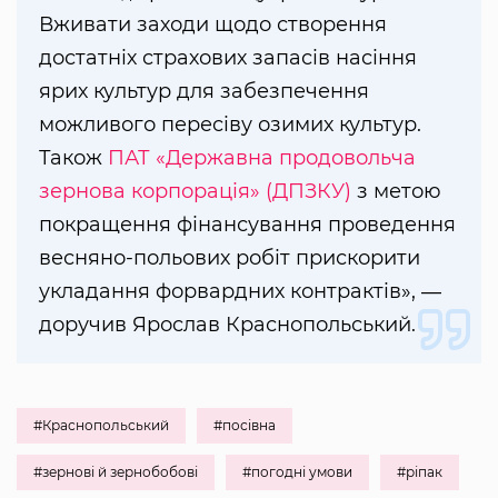
Вживати заходи щодо створення
достатніх страхових запасів насіння
ярих культур для забезпечення
можливого пересіву озимих культур.
Також
ПАТ «Державна продовольча
зернова корпорація» (ДПЗКУ)
з метою
покращення фінансування проведення
весняно-польових робіт прискорити
укладання форвардних контрактів», ―
доручив Ярослав Краснопольський.
#Краснопольський
#посівна
#зернові й зернобобові
#погодні умови
#ріпак