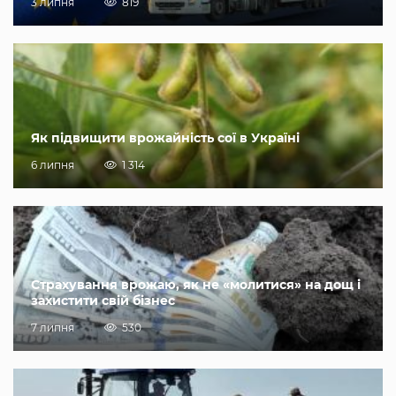
3 липня
819
Як підвищити врожайність сої в Україні
6 липня
1 314
Страхування врожаю, як не «молитися» на дощ і
захистити свій бізнес
7 липня
530