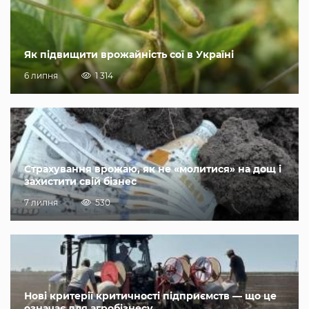
Як підвищити врожайність сої в Україні
6 липня
1 314
Страхування врожаю, як не «молитися» на дощ і
захистити свій бізнес
7 липня
530
Нові критерії критичності підприємств — що це
означає для агробізнесу