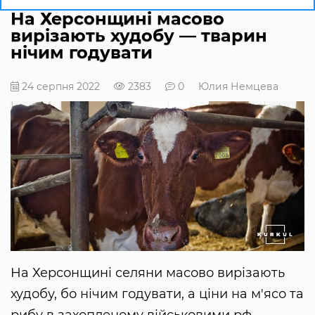
На Херсонщині масово
вирізають худобу — тварин
нічим годувати
24 серпня 2022
2383
0
Юлия Немцева
На Херсонщині селяни масово вирізають
худобу, бо нічим годувати, а ціни на м'ясо та