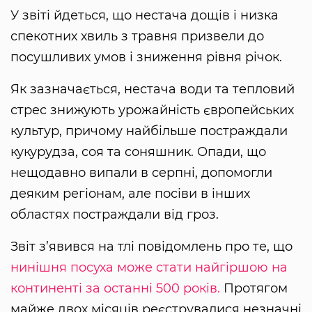
У звіті йдеться, що нестача дощів і низка
спекотних хвиль з травня призвели до
посушливих умов і зниження рівня річок.
Як зазначається, нестача води та тепловий
стрес знижують урожайність європейських
культур, причому найбільше постраждали
кукурудза, соя та соняшник. Опади, що
нещодавно випали в серпні, допомогли
деяким регіонам, але посіви в інших
областях постраждали від гроз.
Звіт з’явився на тлі повідомлень про те, що
нинішня посуха може стати найгіршою на
континенті за останні 500 років.
Протягом
майже двох місяців реєструвалися незначні