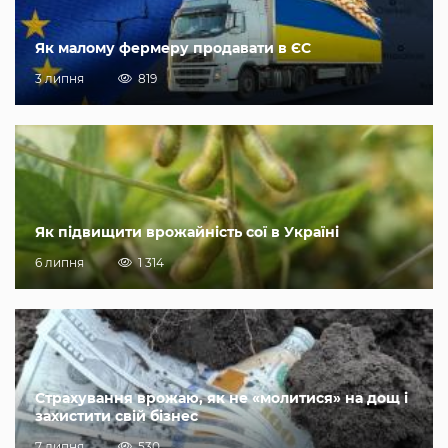
Як малому фермеру продавати в ЄС
3 липня
819
Як підвищити врожайність сої в Україні
6 липня
1 314
Страхування врожаю, як не «молитися» на дощ і
захистити свій бізнес
7 липня
530