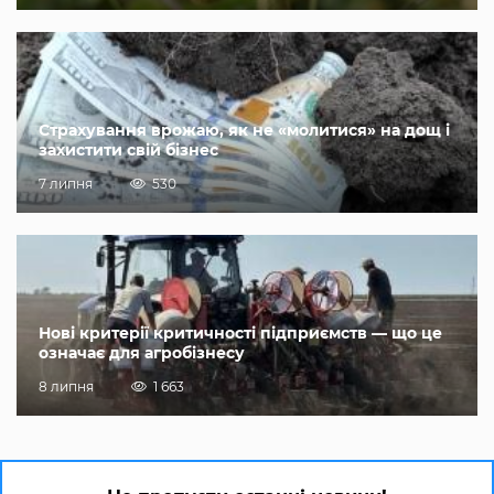
Страхування врожаю, як не «молитися» на дощ і
захистити свій бізнес
7 липня
530
Нові критерії критичності підприємств — що це
означає для агробізнесу
8 липня
1 663