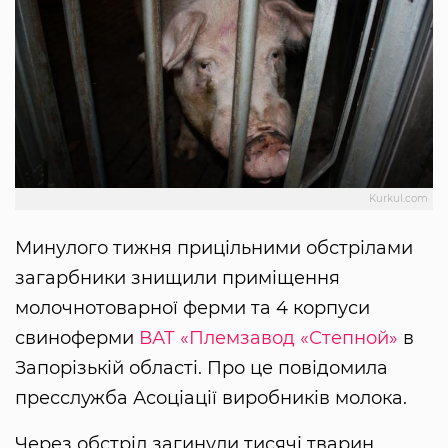
Kurkul.com
Минулого тижня прицільними обстрілами
загарбники знищили приміщення
молочнотоварної ферми та 4 корпуси
свиноферми
ВАТ «Племзавод «Степной»
в
Запорізькій області. Про це повідомила
пресслужба Асоціації виробників молока.
Через обстріл загинули тисячі тварин.