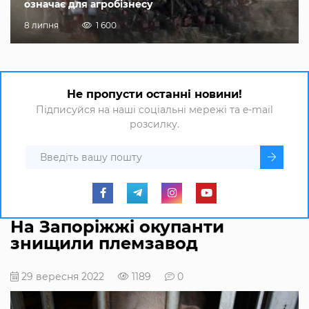
означає для агробізнесу
8 липня
1 600
Не пропусти останні новини!
Підписуйся на наші соціальні мережі та e-mail
розсилку.
На Запоріжжі окупанти
знищили племзавод
29 вересня 2022
1189
0