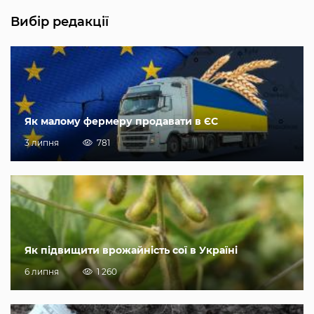
Вибір редакції
Як малому фермеру продавати в ЄС
3 липня
781
Як підвищити врожайність сої в Україні
6 липня
1 260