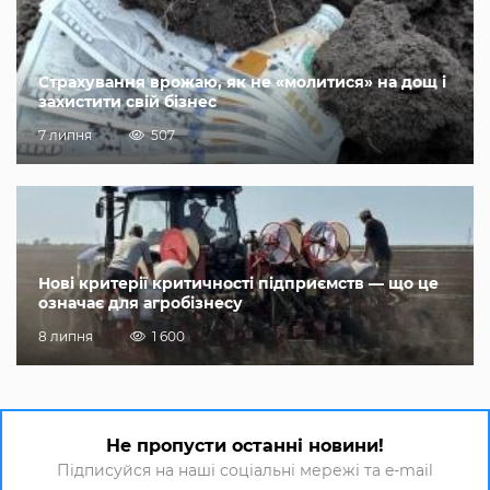
Страхування врожаю, як не «молитися» на дощ і
захистити свій бізнес
7 липня
507
Нові критерії критичності підприємств — що це
означає для агробізнесу
8 липня
1 600
Не пропусти останні новини!
Підписуйся на наші соціальні мережі та e-mail