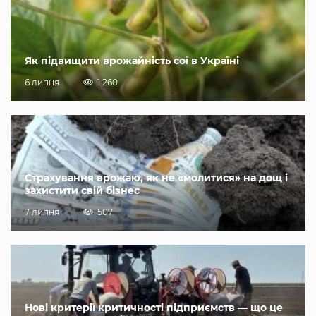
Як підвищити врожайність сої в Україні
6 липня
1 260
Страхування врожаю, як не «молитися» на дощ і
захистити свій бізнес
7 липня
507
Нові критерії критичності підприємств — що це