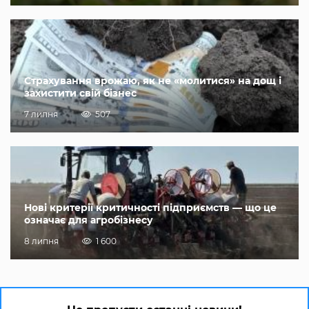
Страхування врожаю, як не «молитися» на дощ і
захистити свій бізнес
7 липня
507
Нові критерії критичності підприємств — що це
означає для агробізнесу
8 липня
1 600