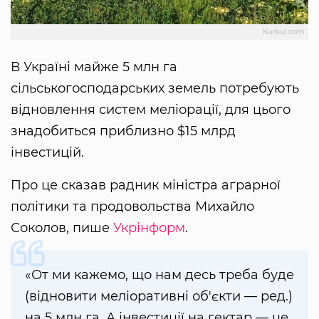
Kurkul.com
В Україні майже 5 млн га
сільськогосподарських земель потребують
відновлення систем меліорації, для цього
знадобиться приблизно $15 млрд
інвестицій.
Про це сказав радник міністра аграрної
політики та продовольства Михайло
Соколов, пише
Укрінформ
.
«От ми кажемо, що нам десь треба буде
(відновити меліоративні об'єкти — ред.)
на 5 млн га. А інвестиції на гектар — це