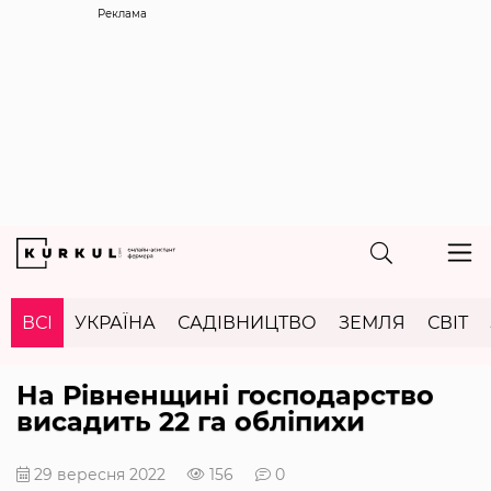
Реклама
ВСІ
УКРАЇНА
САДІВНИЦТВО
ЗЕМЛЯ
СВІТ
На Рівненщині господарство
висадить 22 га обліпихи
29 вересня 2022
156
0