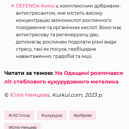
DEFENDA Аміно
є комплексним добривом-
антистресантом, яке містить високу
концентрацію амінокислот рослинного
походження та органічних кислот. Воно має
антистресову та регенеруючу дію,
допомагає рослинам подолати різні види
стресу, такі як посуха, гербіцидне
навантаження, градобій та інші.
Читати за темою:
На Одещині розпочався
літ стеблового кукурудзяного метелика
©
Юлія Немцева
, Kurkul.com, 2023 р.
#LNZ Group
#кукурудза
#добрива
#Юлія Немцева