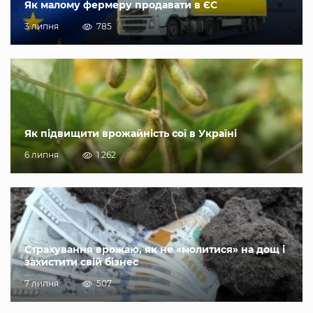
Як малому фермеру продавати в ЄС
3 липня
785
Як підвищити врожайність сої в Україні
6 липня
1 262
Страхування врожаю, як не «молитися» на дощ і
захистити свій бізнес
7 липня
507