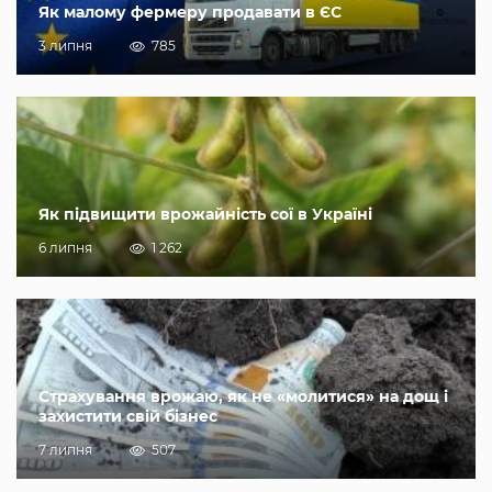
Як малому фермеру продавати в ЄС
3 липня
785
Як підвищити врожайність сої в Україні
6 липня
1 262
Страхування врожаю, як не «молитися» на дощ і
захистити свій бізнес
7 липня
507