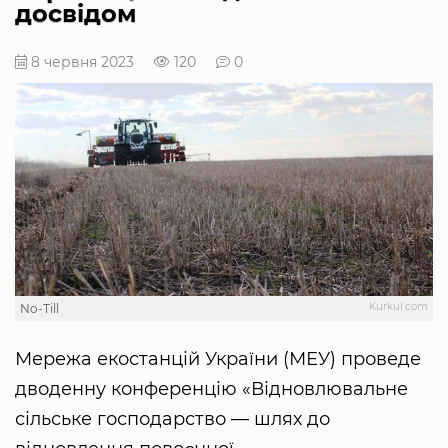
досвідом
8 червня 2023
120
0
Kurkul.com
No-Till
Мережа екостанцій України (МЕУ) проведе
дводенну конференцію «Відновлювальне
сільське господарство — шлях до