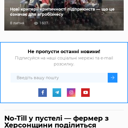
Нові критерії критичності підприємств — що це
означає для агробізнесу
8 липня
1 607
Не пропусти останні новини!
Підписуйся на наші соціальні мережі та e-mail
розсилку.
No-Till у пустелі — фермер з
Херсонщини поділиться