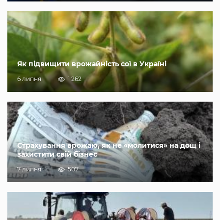
Як підвищити врожайність сої в Україні
6 липня
1 262
Страхування врожаю, як не «молитися» на дощ і
захистити свій бізнес
7 липня
507