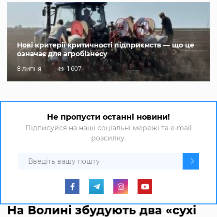
Нові критерії критичності підприємств — що це
означає для агробізнесу
8 липня
1 607
Не пропусти останні новини!
Підписуйся на наші соціальні мережі та e-mail
розсилку.
На Волині збудують два «сухі