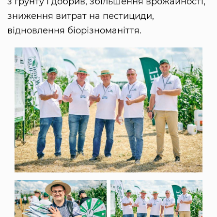
з ґрунту і добрив, збільшення врожайності,
зниження витрат на пестициди,
відновлення біорізноманіття.