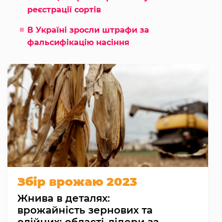
реєстрації сортів
В Україні зросли штрафи за
фальсифікацію насіння
Збір врожаю 2023
Жнива в деталях:
врожайність зернових та
олійних; області-лідери за