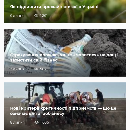
Як підвищити врожайність сої в Україні
6 липня
1 261
Страхування врожаю, як не «молитися» на дощ і
захистити свій бізнес
7 липня
507
Нові критерії критичності підприємств — що це
означає для агробізнесу
8 липня
1 606