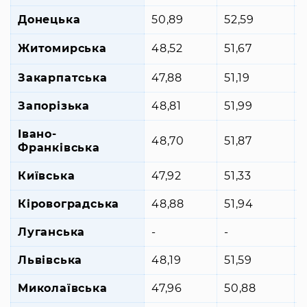
Донецька
50,89
52,59
Житомирська
48,52
51,67
+
Закарпатська
47,88
51,19
+
Запорізька
48,81
51,99
Івано-
48,70
51,87
+
Франківська
Київська
47,92
51,33
Кіровоградська
48,88
51,94
Луганська
-
-
-
Львівська
48,19
51,59
Миколаївська
47,96
50,88