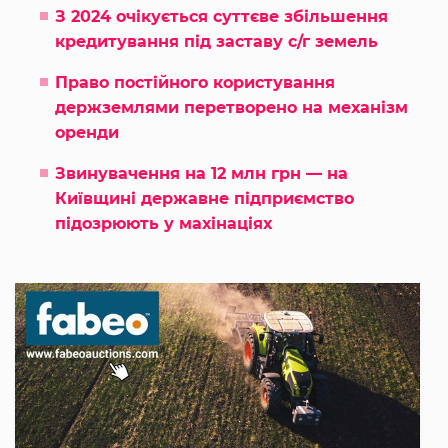
З 2024 очікується суттєве збільшення
кредитування під заставу с/г земель
Право постійного користування
держземлями перетворено на механізм
оренди
Звинувачення на 12 млн грн — на
Київщині державне підприємство
підозрюють у махінаціях