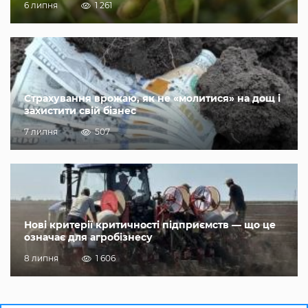
6 липня
1 261
Страхування врожаю, як не «молитися» на дощ і
захистити свій бізнес
7 липня
507
Нові критерії критичності підприємств — що це
означає для агробізнесу
8 липня
1 606