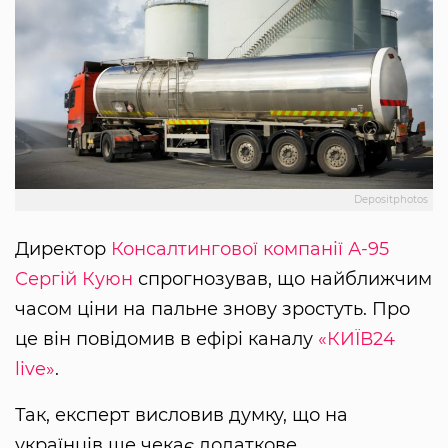
Depositphotos
Директор
Консалтингової компанії А-95
Сергій Куюн
спрогнозував, що найближчим
часом ціни на пальне знову зростуть. Про
це він повідомив в ефірі каналу
«КИЇВ24
live»
.
Так, експерт висловив думку, що на
українців ще чекає додаткове