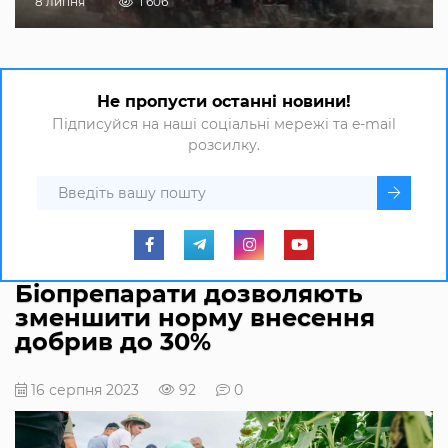
8 липня
1 606
Не пропусти останні новини!
Підписуйся на наші соціальні мережі та e-mail
розсилку.
Біопрепарати дозволяють
зменшити норму внесення
добрив до 30%
16 серпня 2023
92
0