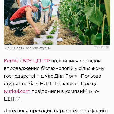
БТУ-ЦЕНТР
День Поля «Польова студія»
Kernel
і
БТУ-ЦЕНТР
поділилися досвідом
впровадження біотехнологій у сільському
господарстві під час Дня Поля «Польова
студія» на базі НДП «Почаївка». Про це
Kurkul.com
повідомили в компаній БТУ-
ЦЕНТР.
День поля проходив паралельно в офлайн і