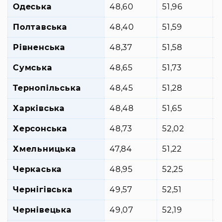
Одеська
48,60
51,96
Полтавська
48,40
51,59
Рівненська
48,37
51,58
+
Сумська
48,65
51,73
Тернопільська
48,45
51,28
Харківська
48,48
51,65
+
Херсонська
48,73
52,02
Хмельницька
47,84
51,22
Черкаська
48,95
52,25
Чернігівська
49,57
52,51
Чернівецька
49,07
52,19
+