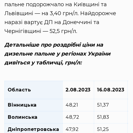
пальне подорожчало на Київщині та
Львівщині — на 3,40 грн/л. Найдорожче
наразі вартує ДП на Донеччині та
Чернігівщині — 52,5 грн/л.
Детальніше про роздрібні ціни на
дизельне пальне у регіонах України
дивіться у табличці, грн/л:
Область
2.08.2023
16.08.2023
Вінницька
48,21
51,37
Волинська
48,72
51,83
+
Дніпропетровська
47,92
51,25