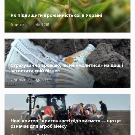
Як підвищити врожайність сої в Україні
6 липня
1 261
Страхування врожаю, як не «молитися» на дощ і
захистити свій бізнес
7 липня
507
Нові критерії критичності підприємств — що це
означає для агробізнесу