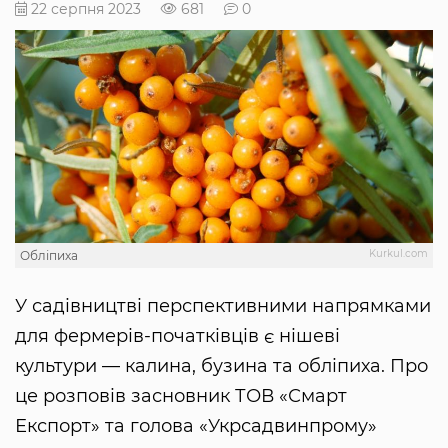
22 серпня 2023
681
0
Kurkul.com
Обліпиха
У садівництві перспективними напрямками
для фермерів-початківців є нішеві
культури — калина, бузина та обліпиха. Про
це розповів засновник ТОВ «Смарт
Експорт» та голова «Укрсадвинпрому»