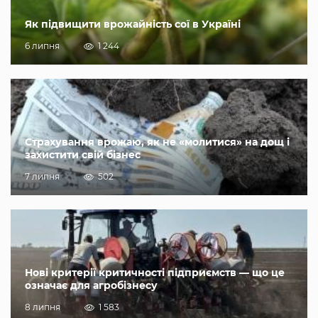
Як підвищити врожайність сої в Україні
6 липня
1 244
Страхування врожаю, як не «молитися» на дощ і
захистити свій бізнес
7 липня
502
Нові критерії критичності підприємств — що це
означає для агробізнесу
8 липня
1 583