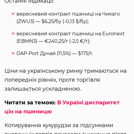
Останні індикації:
вересневий контракт пшениці на Чикаго
(ZWU3) — $6,25/бу (-0,13 $/бу);
вересневий контракт пшениці на Euronext
(EBMN3) — €240,25/т (-2,5 €/т);
DAP-Port Дунай (11,5%) — $175/т.
Ціни на українському ринку тримаються на
попередніх рівнях, проте торгівля
залишається ускладненою.
Читати за темою:
В Україні диспаритет
цін на пшеницю
Котирування кукурудзи за підсумками