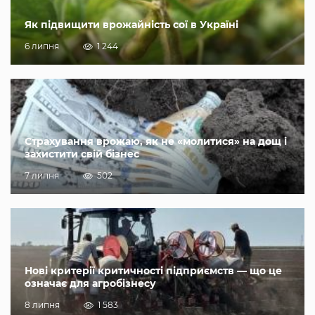
Як підвищити врожайність сої в Україні
6 липня
1 244
Страхування врожаю, як не «молитися» на дощ і
захистити свій бізнес
7 липня
502
Нові критерії критичності підприємств — що це
означає для агробізнесу
8 липня
1 583