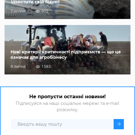
захистити свій бізнес
7 липня
502
Нові критерії критичності підприємств — що це
означає для агробізнесу
8 липня
1 583
Не пропусти останні новини!
Підписуйся на наші соціальні мережі та e-mail
розсилку.