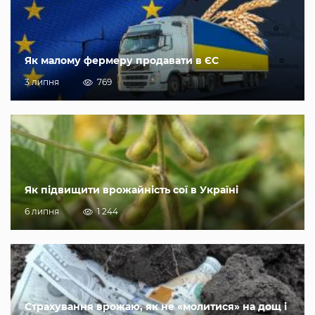
Як малому фермеру продавати в ЄС
3 липня
769
Як підвищити врожайність сої в Україні
6 липня
1 244
Страхування врожаю, як не «молитися» на дощ і