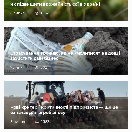
Як підвищити врожайність сої в Україні
6 липня
1 244
Страхування врожаю, як не «молитися» на дощ і
захистити свій бізнес
7 липня
502
Нові критерії критичності підприємств — що це
означає для агробізнесу
8 липня
1 583