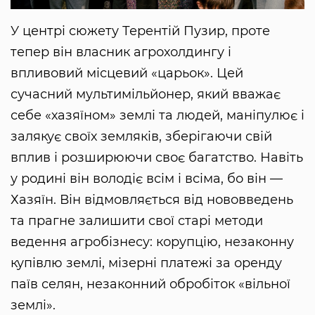
У центрі сюжету Терентій Пузир, проте
тепер він власник агрохолдингу і
впливовий місцевий «царьок». Цей
сучасний мультимільйонер, який вважає
себе «хазяїном» землі та людей, маніпулює і
залякує своїх земляків, зберігаючи свій
вплив і розширюючи своє багатство. Навіть
у родині він володіє всім і всіма, бо він —
Хазяїн. Він відмовляється від нововведень
та прагне залишити свої старі методи
ведення агробізнесу: корупцію, незаконну
купівлю землі, мізерні платежі за оренду
паїв селян, незаконний обробіток «вільної
землі».