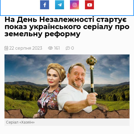
На День Незалежності стартує
показ українського серіалу про
земельну реформу
22 серпня 2023
161
0
Серіал «Хазяїн»