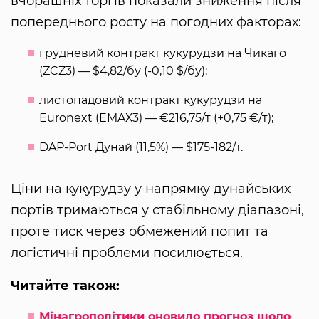
вчорашніх торгів показали зниження після
попереднього росту на погодних факторах:
грудневий контракт кукурудзи на Чикаго
(ZCZ3) — $4,82/бу (-0,10 $/бу);
листопадовий контракт кукурудзи на
Euronext (EMAХ3) — €216,75/т (+0,75 €/т);
DAP-Port Дунай (11,5%) — $175-182/т.
Ціни на кукурудзу у напрямку дунайських
портів тримаються у стабільному діапазоні,
проте тиск через обмежений попит та
логістичні проблеми посилюється.
Читайте також:
Мінагрополітики оновило прогноз щодо