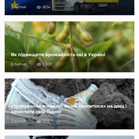
3 липня
804
Як підвищити врожайність сої в Україні
6 липня
1 300
Страхування врожаю, як не «молитися» на дощ і
захистити свій бізнес
7 липня
522