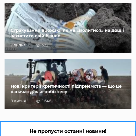
Страхування врожаю, як не «молитися» на дощ і
захистити свій бізнес
7 липня
522
Нові критерії критичності підприємств — що це
означає для агробізнесу
8 липня
1 646
Не пропусти останні новини!