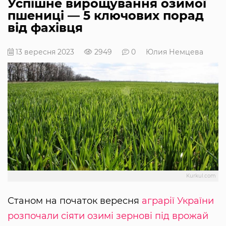
Успішне вирощування озимої
пшениці — 5 ключових порад
від фахівця
13 вересня 2023
2949
0
Юлия Немцева
Kurkul.com
Станом на початок вересня
аграрії України
розпочали сіяти озимі зернові під врожай