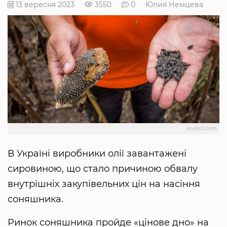
13 вересня 2023
3550
0
Юлия Немцева
Kurkul.com
В Україні виробники олії завантажені
сировиною, що стало причиною обвалу
внутрішніх закупівельних цін на насіння
соняшника.
Ринок соняшника пройде «цінове дно» на