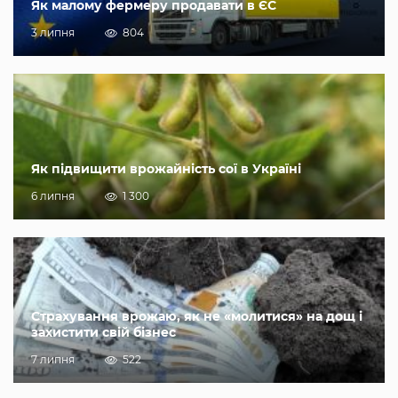
Як малому фермеру продавати в ЄС
3 липня
804
Як підвищити врожайність сої в Україні
6 липня
1 300
Страхування врожаю, як не «молитися» на дощ і
захистити свій бізнес
7 липня
522