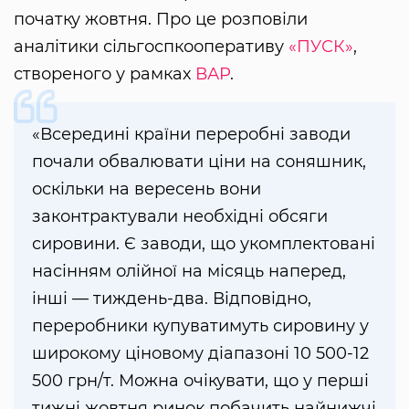
початку жовтня. Про це розповіли
аналітики сільгоспкооперативу
«ПУСК»
,
створеного у рамках
ВАР
.
«Всередині країни переробні заводи
почали обвалювати ціни на соняшник,
оскільки на вересень вони
законтрактували необхідні обсяги
сировини. Є заводи, що укомплектовані
насінням олійної на місяць наперед,
інші — тиждень-два. Відповідно,
переробники купуватимуть сировину у
широкому ціновому діапазоні 10 500-12
500 грн/т. Можна очікувати, що у перші
тижні жовтня ринок побачить найнижчі