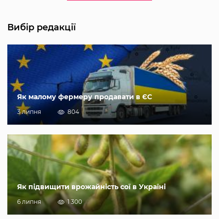
Вибір редакції
Як малому фермеру продавати в ЄС
3 липня
804
Як підвищити врожайність сої в Україні
6 липня
1 300