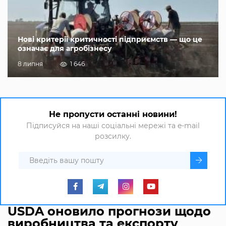
Нові критерії критичності підприємств — що це
означає для агробізнесу
8 липня
1 646
Не пропусти останні новини!
Підписуйся на наші соціальні мережі та e-mail
розсилку.
USDA оновило прогнози щодо
виробництва та експорту