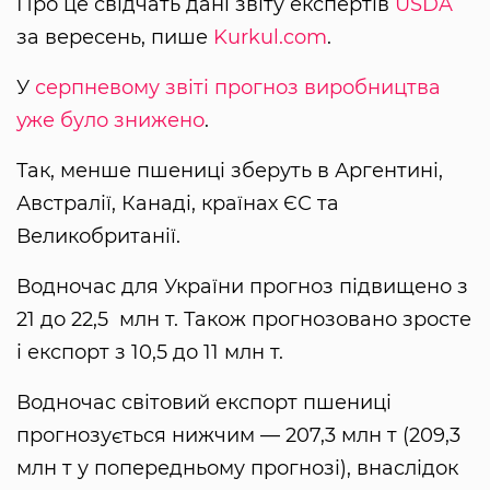
Про це свідчать дані звіту експертів
USDA
за вересень, пише
Kurkul.com
.
У
серпневому звіті прогноз виробництва
уже було знижено
.
Так, менше пшениці зберуть в Аргентині,
Австралії, Канаді, країнах ЄС та
Великобританії.
Водночас для України прогноз підвищено з
21 до 22,5 млн т. Також прогнозовано зросте
і експорт з 10,5 до 11 млн т.
Водночас світовий експорт пшениці
прогнозується нижчим — 207,3 млн т (209,3
млн т у попередньому прогнозі), внаслідок