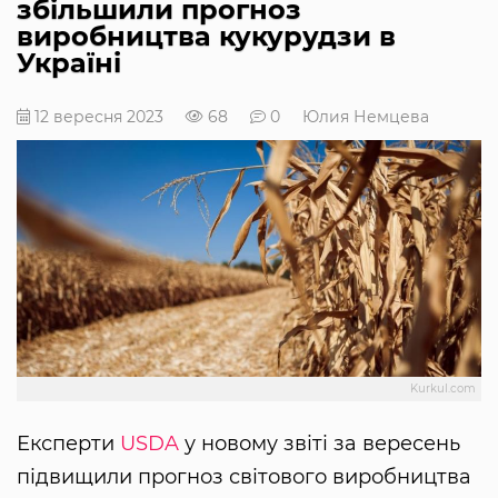
збільшили прогноз
виробництва кукурудзи в
Україні
12 вересня 2023
68
0
Юлия Немцева
Kurkul.com
Експерти
USDA
у новому звіті за вересень
підвищили прогноз світового виробництва