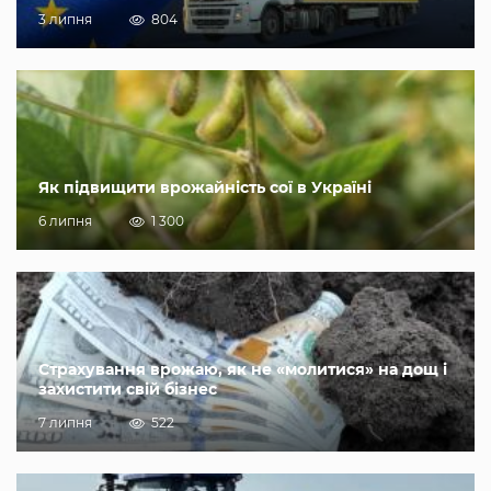
3 липня
804
Як підвищити врожайність сої в Україні
6 липня
1 300
Страхування врожаю, як не «молитися» на дощ і
захистити свій бізнес
7 липня
522