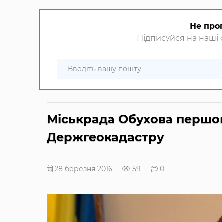
Не про
Підписуйся на наші с
Міськрада Обухова першо
Держгеокадастру
28 березня 2016
59
0