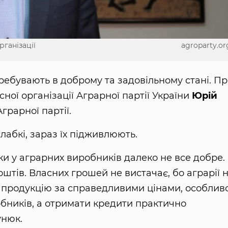
рганізації
agroparty.or
ребувають в доброму та задовільному стані. Пр
ної організації Аграрної партії України
Юрій
грарної партії.
лабкі, зараз їх підживлюють.
ки у аграрних виробників далеко не все добре. 
штів. Власних грошей не вистачає, бо аграрії 
продукцію за справедливими цінами, особлив
робників, а отримати кредити практично
унюк.