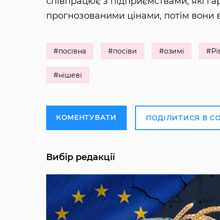
співпрацює з підприємствами, які г
прогнозованими цінами, потім вони в
#посівна
#посіви
#озимі
#Рі
#нішеві
КОМЕНТУВАТИ
ПОДІЛИТИСЯ В С
Вибір редакції