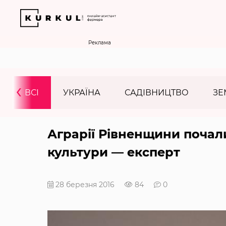
Реклама
‹
ВСІ
УКРАЇНА
САДІВНИЦТВО
ЗЕ
Аграрії Рівненщини почал
культури — експерт
28 березня 2016
84
0