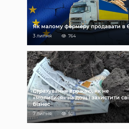
Як малому фермеру продавати в 
3 липня
764
Страхування врожаю, як не
«молитися» на дощ і захистити св
бізнес
7 липня
501