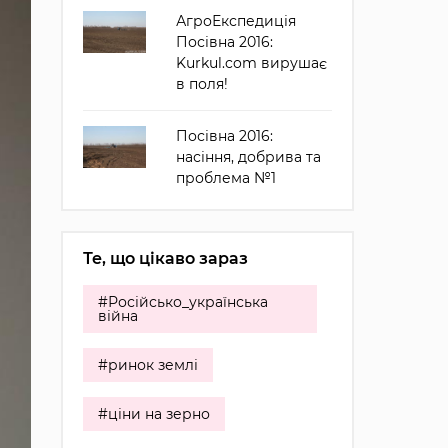
АгроЕкспедиція
Посівна 2016:
Kurkul.com вирушає
в поля!
Посівна 2016:
насіння, добрива та
проблема №1
Те, що цікаво зараз
#Російсько_українська
війна
#ринок землі
#ціни на зерно