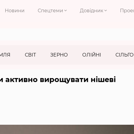
Новини
Спецтеми
Довідник
Прое
МЛЯ
СВІТ
ЗЕРНО
ОЛІЙНІ
СІЛЬГО
и активно вирощувати нішеві