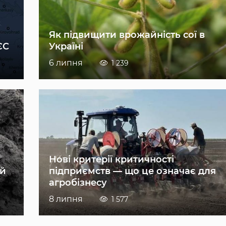
Як підвищити врожайність сої в
ЄС
Україні
6 липня
1 239
Нові критерії критичності
ій
підприємств — що це означає для
агробізнесу
8 липня
1 577