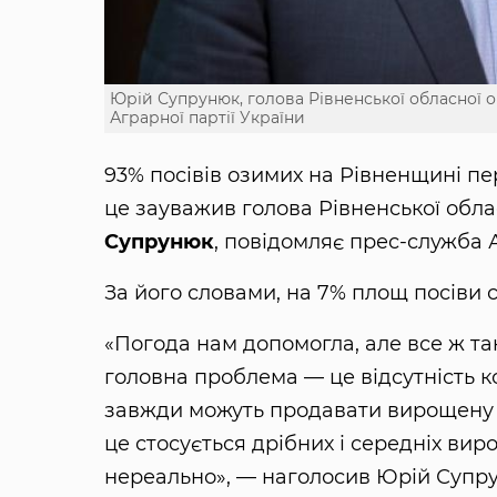
Юрій Супрунюк, голова Рівненської обласної о
Аграрної партії України
93% посівів озимих на Рівненщині пе
це зауважив голова Рівненської облас
Супрунюк
, повідомляє прес-служба А
За його словами, на 7% площ посіви с
«Погода нам допомогла, але все ж та
головна проблема — це відсутність ко
завжди можуть продавати вирощену 
це стосується дрібних і середніх ви
нереально», — наголосив Юрій Супр