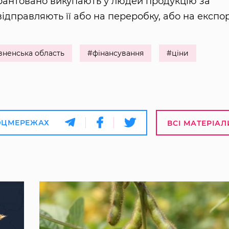
арантовано викупають у людей продукцію за
ідправляють її або на переробку, або на експор
вненська область
#фінансування
#ціни
ОЦМЕРЕЖАХ
ВСІ МАТЕРІАЛ