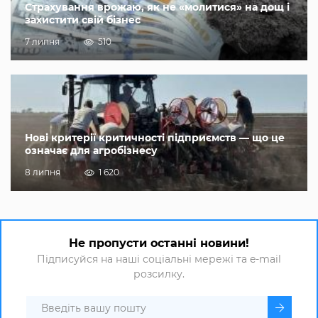
Страхування врожаю, як не «молитися» на дощ і
захистити свій бізнес
7 липня
510
Нові критерії критичності підприємств — що це
означає для агробізнесу
8 липня
1 620
Не пропусти останні новини!
Підписуйся на наші соціальні мережі та e-mail
розсилку.