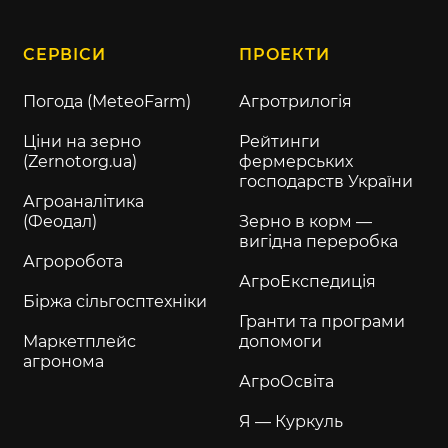
СЕРВІСИ
ПРОЕКТИ
Погода (MeteoFarm)
Агротрилогія
Ціни на зерно
Рейтинги
(Zernotorg.ua)
фермерських
господарств України
Агроаналітика
(Феодал)
Зерно в корм —
вигідна переробка
Агроробота
АгроЕкспедиція
Біржа сільгосптехніки
Гранти та програми
Маркетплейс
допомоги
агронома
АгроОсвіта
Я — Куркуль