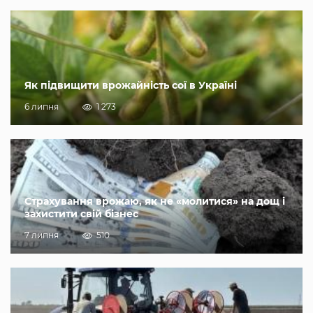
Як підвищити врожайність сої в Україні
6 липня
1 273
Страхування врожаю, як не «молитися» на дощ і
захистити свій бізнес
7 липня
510