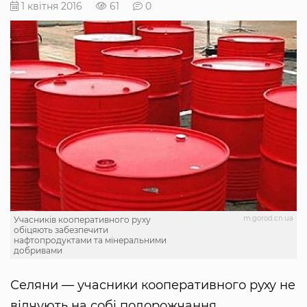
1 квітня 2016
61
0
m.gorod.cn.ua
Учасників кооперативного руху
обіцяють забезпечити
нафтопродуктами та мінеральними
добривами
Селяни — учасники кооперативного руху не
відчують на собі подорожчання