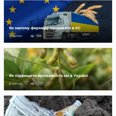
Як малому фермеру продавати в ЄС
3 липня
786
Як підвищити врожайність сої в Україні
6 липня
1 273