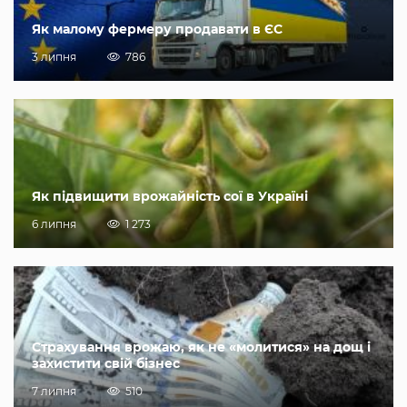
Як малому фермеру продавати в ЄС
3 липня
786
Як підвищити врожайність сої в Україні
6 липня
1 273
Страхування врожаю, як не «молитися» на дощ і
захистити свій бізнес
7 липня
510