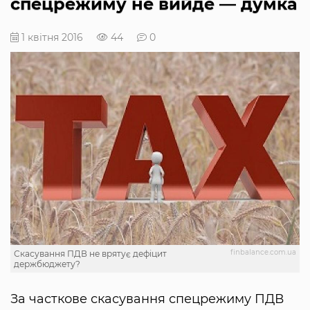
спецрежиму не вийде — думка
1 квітня 2016
44
0
finbalance.com.ua
Скасування ПДВ не врятує дефіцит
держбюджету?
За часткове скасування спецрежиму ПДВ