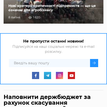
Нові критерії критичності підприємств — що це
означає для агробізнесу
8 липня
1 620
Не пропусти останні новини!
Підписуйся на наші соціальні мережі та e-mail
розсилку.
Наповнити держбюджет за
рахунок скасування