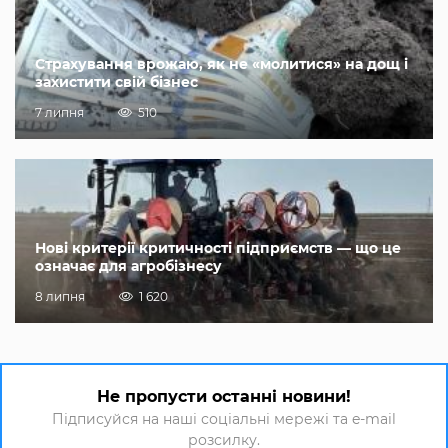
Страхування врожаю, як не «молитися» на дощ і
захистити свій бізнес
7 липня
510
Нові критерії критичності підприємств — що це
означає для агробізнесу
8 липня
1 620
Не пропусти останні новини!
Підписуйся на наші соціальні мережі та e-mail
розсилку.