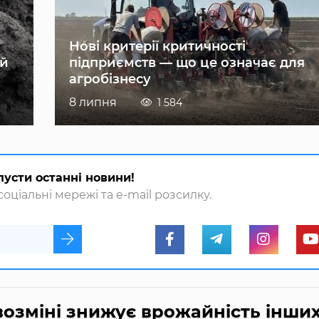
Нові критерії критичності
ій
підприємств — що це означає для
агробізнесу
8 липня
1 584
пусти останні новини!
оціальні мережі та e-mail розсилку.
івозміні знижує врожайність інши