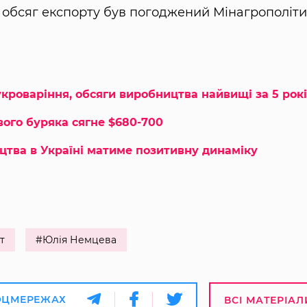
ий обсяг експорту був погоджений Мінагрополіт
кроваріння, обсяги виробництва найвищі за 5 рок
ового буряка сягне $680-700
цтва в Україні матиме позитивну динаміку
т
#Юлія Немцева
ОЦМЕРЕЖАХ
ВСІ МАТЕРІАЛ