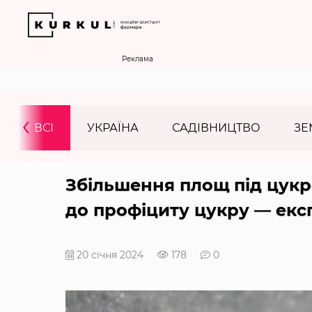
Реклама
‹
ВСІ
УКРАЇНА
САДІВНИЦТВО
ЗЕ
Збільшення площ під цук
до профіциту цукру — екс
20 січня 2024
178
0