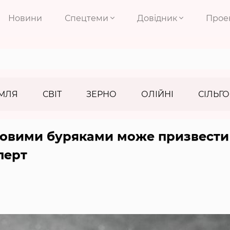
Новини
Спецтеми
Довідник
Прое
МЛЯ
СВІТ
ЗЕРНО
ОЛІЙНІ
СІЛЬГО
ровими буряками може призвести
перт