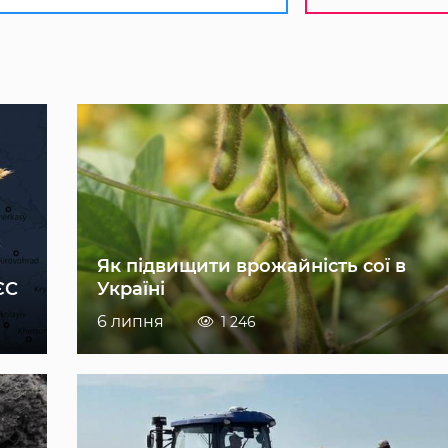
Як підвищити врожайність сої в
ЄС
Україні
6 липня
1 246