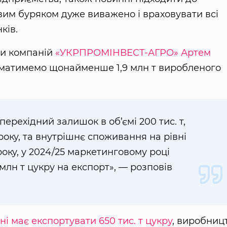
вим буряком дуже виважено і враховувати всі
ків.
пи компаній
«УКРПРОМІНВЕСТ-АГРО»
Артем
а матимемо щонайменше 1,9 млн т виробленого
ерехідний залишок в об’ємі 200 тис. т,
року, та внутрішнє споживання на рівні
року, у 2024/25 маркетинговому році
2 млн т цукру на експорт», — розповів
ні має експортувати 650 тис. т цукру
, виробниц