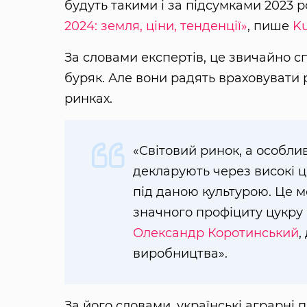
будуть такими і за підсумками 2023 р
2024: земля, ціни, тенденції»
, пише
Ku
За словами експертів, це звичайно с
буряк. Але вони радять враховувати р
ринках.
«Світовий ринок, а особли
декларують через високі ц
під даною культурою. Це м
значного профіциту цукру 
Олександр Коротинський
,
виробництва».
За його словами, українські аграрні 