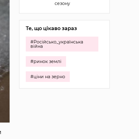
сезону
Те, що цікаво зараз
#Російсько_українська
війна
#ринок землі
#ціни на зерно
и