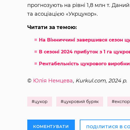
прогнозують на рівні 1,8 млн т. Дан
та асоціацією «Укрцукор».
Читати за темою:
На Вінниччині завершився сезон цу
В сезоні 2024 прибуток з 1 га цукр
Рентабельність цукрового виробни
©
Юлія Немцева
, Kurkul.com, 2024 р.
#цукор
#цукровий буряк
#експор
КОМЕНТУВАТИ
ПОДІЛИТИСЯ В С