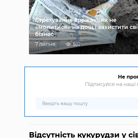
Страхування врожаю, як не
«молитися» на дощ і захистити св
бізнес
7 липня
502
Не про
Підписуйся на наші с
Відсутність кукурудзи у с