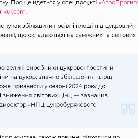
оку. Про це йдеться у спецпроєкті
«АгроПрогно
rkul.com
.
понукає збільшити посівні площі під цукровий
еалії, що складаються на суміжних та світових
во великі виробники цукрової тростини,
іни на цукор, значне збільшення площ
оже призвести у сезоні 2024 року до
і зниження світових цін», — зазначив
 директор «НПЦ цукробурякового
підприємства, також повинні підходити до