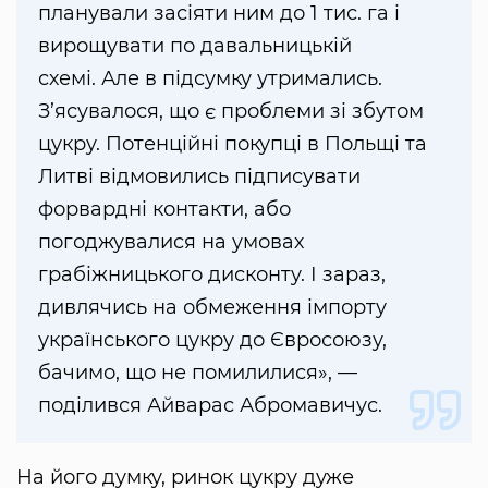
планували засіяти ним до 1 тис. га і
вирощувати по давальницькій
схемі. Але в підсумку утримались.
З’ясувалося, що є проблеми зі збутом
цукру. Потенційні покупці в Польщі та
Литві відмовились підписувати
форвардні контакти, або
погоджувалися на умовах
грабіжницького дисконту. І зараз,
дивлячись на обмеження імпорту
українського цукру до Євросоюзу,
бачимо, що не помилилися», —
поділився Айварас Абромавичус.
На його думку, ринок цукру дуже