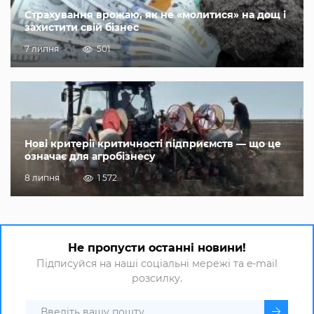
Страхування врожаю, як не «молитися» на дощ і
захистити свій бізнес
7 липня
501
Нові критерії критичності підприємств — що це
означає для агробізнесу
8 липня
1 572
Не пропусти останні новини!
Підписуйся на наші соціальні мережі та e-mail
розсилку.