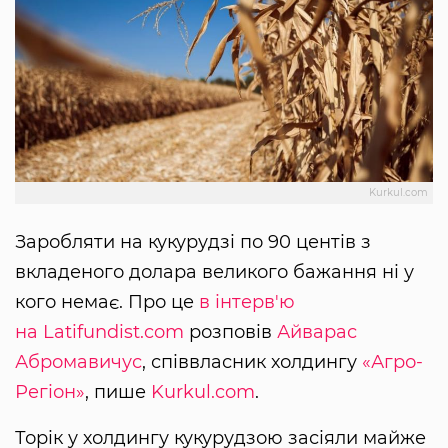
Kurkul.com
Заробляти на кукурудзі по 90 центів з
вкладеного долара великого бажання ні у
кого немає. Про це
в інтерв'ю
на Latifundist.com
розповів
Айварас
Абромавичус
, співвласник холдингу
«Агро-
Регіон»
, пише
Kurkul.com
.
Торік у холдингу кукурудзою засіяли майже