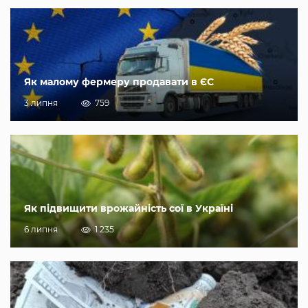
Як малому фермеру продавати в ЄС
3 липня
759
Як підвищити врожайність сої в Україні
6 липня
1 235