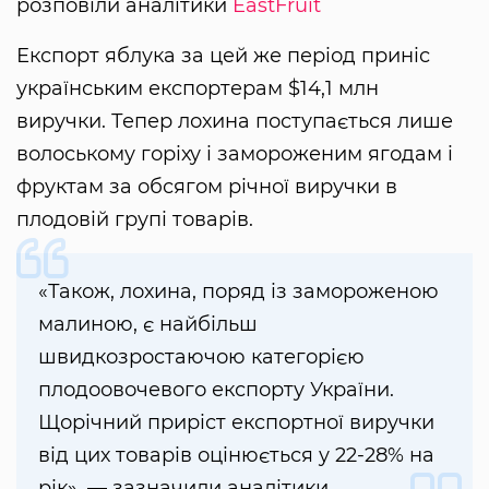
розповіли аналітики
EastFruit
Експорт яблука за цей же період приніс
українським експортерам $14,1 млн
виручки. Тепер лохина поступається лише
волоському горіху і замороженим ягодам і
фруктам за обсягом річної виручки в
плодовій групі товарів.
«Також, лохина, поряд із замороженою
малиною, є найбільш
швидкозростаючою категорією
плодоовочевого експорту України.
Щорічний приріст експортної виручки
від цих товарів оцінюється у 22-28% на
рік», — зазначили аналітики.