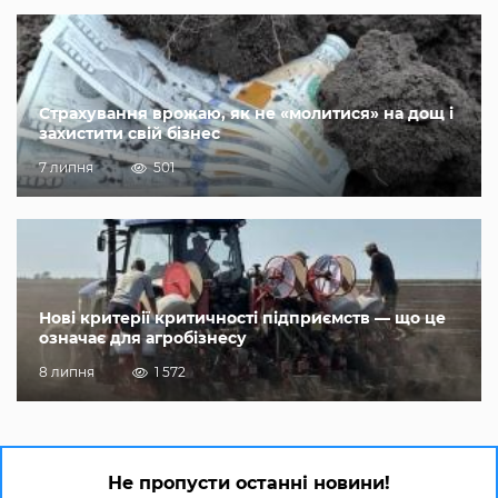
Страхування врожаю, як не «молитися» на дощ і
захистити свій бізнес
7 липня
501
Нові критерії критичності підприємств — що це
означає для агробізнесу
8 липня
1 572
Не пропусти останні новини!