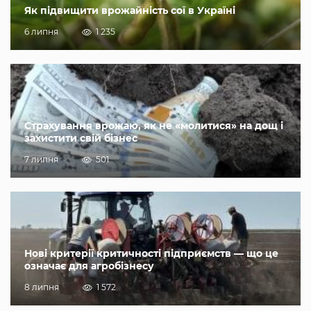
Як підвищити врожайність сої в Україні
6 липня
1 235
Страхування врожаю, як не «молитися» на дощ і
захистити свій бізнес
7 липня
501
Нові критерії критичності підприємств — що це
означає для агробізнесу
8 липня
1 572