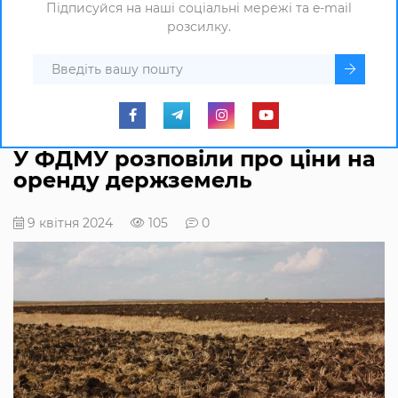
Підписуйся на наші соціальні мережі та e-mail
розсилку.
У ФДМУ розповіли про ціни на
оренду держземель
9 квітня 2024
105
0