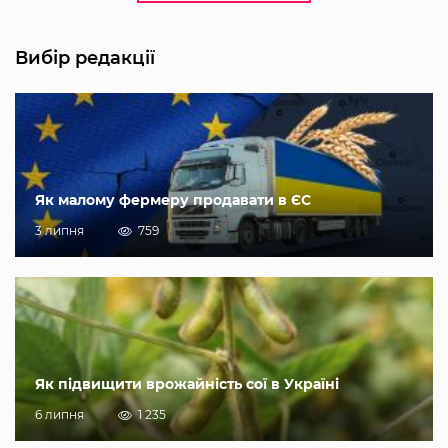
Вибір редакції
Як малому фермеру продавати в ЄС
3 липня
759
Як підвищити врожайність сої в Україні
6 липня
1 235