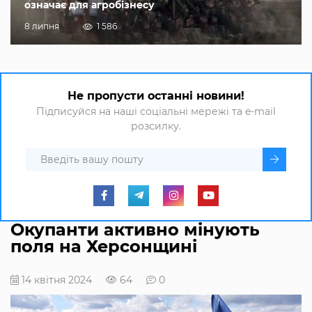
означає для агробізнесу
8 липня
1 586
Не пропусти останні новини!
Підписуйся на наші соціальні мережі та e-mail
розсилку.
Окупанти активно мінують
поля на Херсонщині
14 квітня 2024
64
0