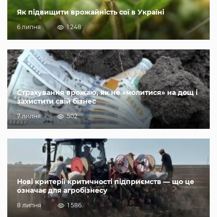
Як підвищити врожайність сої в Україні
6 липня
1 248
Страхування врожаю, як не «молитися» на дощ і
захистити свій бізнес
7 липня
502
Нові критерії критичності підприємств — що це
означає для агробізнесу
8 липня
1 586