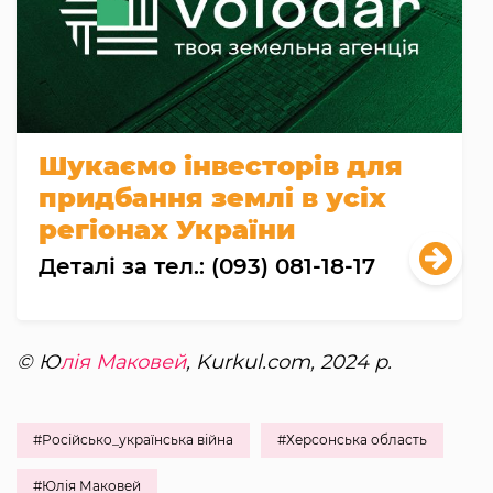
Шукаємо інвесторів для
придбання землі в усіх
регіонах України
Деталі за тел.: (093) 081-18-17
© Ю
лія Маковей
, Kurkul.com, 2024 р.
#Російсько_українська війна
#Херсонська область
#Юлія Маковей