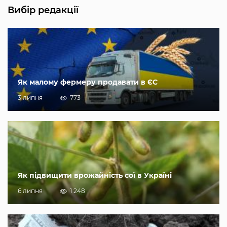
Вибір редакції
Як малому фермеру продавати в ЄС
3 липня
773
Як підвищити врожайність сої в Україні
6 липня
1 248