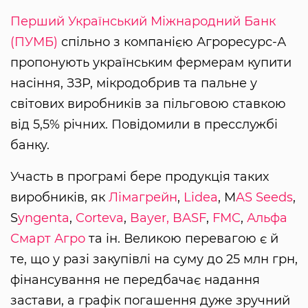
Перший Український Міжнародний Банк
(ПУМБ)
спільно з компанією Агроресурс-А
пропонують українським фермерам купити
насіння, ЗЗР, мікродобрив та пальне у
світових виробників за пільговою ставкою
від 5,5% річних. Повідомили в пресслужбі
банку.
Участь в програмі бере продукція таких
виробників, як
Лімагрейн
,
Lidea
, M
AS Seeds
,
S
yngenta
,
Corteva
,
Bayer,
BASF
,
FMC
,
Альфа
Смарт Агро
та ін. Великою перевагою є й
те, що у разі закупівлі на суму до 25 млн грн,
фінансування не передбачає надання
застави, а графік погашення дуже зручний