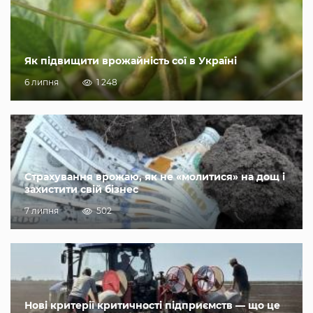
Як підвищити врожайність сої в Україні
6 липня
1 248
Страхування врожаю, як не «молитися» на дощ і
захистити свій бізнес
7 липня
502
Нові критерії критичності підприємств — що це