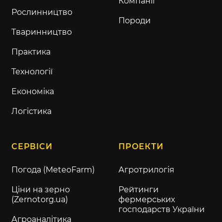
Компанії
Рослинництво
Породи
Тваринництво
Практика
Технології
Економіка
Логістика
СЕРВІСИ
ПРОЕКТИ
Погода (MeteoFarm)
Агротрилогія
Ціни на зерно
Рейтинги
(Zernotorg.ua)
фермерських
господарств України
Агроаналітика