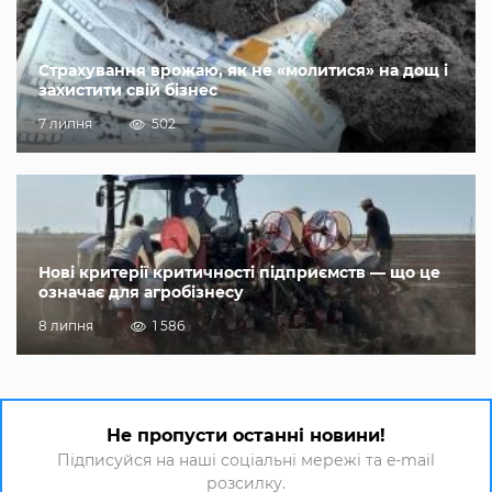
Страхування врожаю, як не «молитися» на дощ і
захистити свій бізнес
7 липня
502
Нові критерії критичності підприємств — що це
означає для агробізнесу
8 липня
1 586
Не пропусти останні новини!
Підписуйся на наші соціальні мережі та e-mail
розсилку.