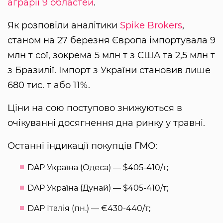
аграрії 9 областей
.
Як розповіли аналітики
Spike Brokers
,
станом на 27 березня Європа імпортувала 9
млн т сої, зокрема 5 млн т з США та 2,5 млн т
з Бразилії. Імпорт з України становив лише
680 тис. т або 11%.
Ціни на сою поступово знижуються в
очікуванні досягнення дна ринку у травні.
Останні індикації покупців ГМО:
DAP Україна (Одеса) — $405-410/т;
DAP Україна (Дунай) — $405-410/т;
DAP Італія (пн.) — €430-440/т;