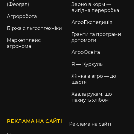
(Феодал)
Зерно в корм —
вигідна переробка
Агроробота
АгроЕкспедиція
Біржа сільгосптехніки
Гранти та програми
Маркетплейс
допомоги
агронома
АгроОсвіта
Я — Куркуль
Жінка в агро — до
щастя
Хвала рукам, що
пахнуть хлібом
РЕКЛАМА НА САЙТІ
Реклама на сайті