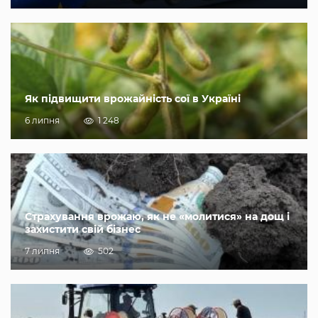
Як підвищити врожайність сої в Україні
6 липня
1 248
Страхування врожаю, як не «молитися» на дощ і
захистити свій бізнес
7 липня
502