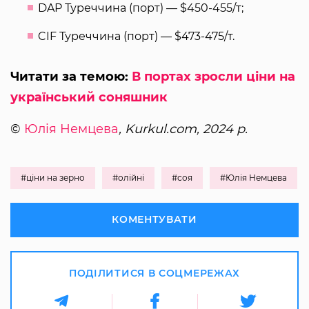
DAP Туреччина (порт) — $450-455/т;
CIF Туреччина (порт) — $473-475/т.
Читати за темою:
В портах зросли ціни на
український соняшник
©
Юлія Немцева
, Kurkul.com, 2024 р.
#ціни на зерно
#олійні
#соя
#Юлія Немцева
КОМЕНТУВАТИ
ПОДІЛИТИСЯ В СОЦМЕРЕЖАХ