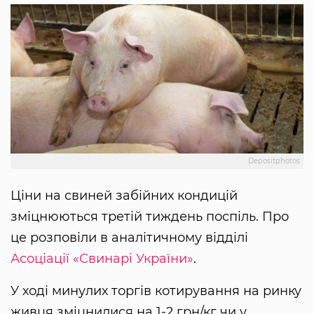
Depositphotos
Ціни на свиней забійних кондицій
зміцнюються третій тиждень поспіль. Про
це розповіли в аналітичному відділі
Асоціації «Свинарі України»
.
У ході минулих торгів котирування на ринку
живця зміцнилися на 1-2 грн/кг чи у