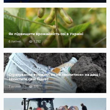
Як підвищити врожайність сої в Україні
6 липня
1 292
Страхування врожаю, як не «молитися» на дощ і
захистити свій бізнес
7 липня
519