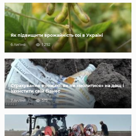
Як підвищити врожайність сої в Україні
6 липня
1 292
Страхування врожаю, як не «молитися» на дощ і
захистити свій бізнес
7 липня
519