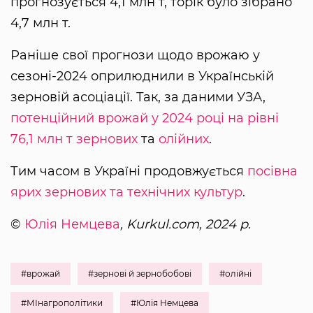
прогнозується 4,1 млн т, торік було зібрано
4,7 млн т.
Раніше свої прогнози щодо врожаю у
сезоні-2024 оприлюднили в Українській
зерновій асоціації. Так, за даними УЗА,
потенційний врожай у 2024 році на рівні
76,1 млн т зернових
та
олійних
.
Тим часом в Україні продовжується
посівна
ярих зернових та технічних культур
.
©
Юлія Немцева
, Kurkul.com, 2024 р.
#врожай
#зернові й зернобобові
#олійні
#МІнагрополітики
#Юлія Немцева