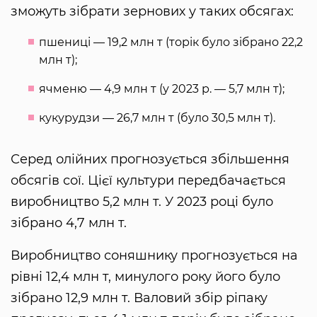
зможуть зібрати зернових у таких обсягах:
пшениці — 19,2 млн т (торік було зібрано 22,2
млн т);
ячменю — 4,9 млн т (у 2023 р. — 5,7 млн т);
кукурудзи — 26,7 млн т (було 30,5 млн т).
Серед олійних прогнозується збільшення
обсягів сої. Цієї культури передбачається
виробництво 5,2 млн т. У 2023 році було
зібрано 4,7 млн т.
Виробництво соняшнику прогнозується на
рівні 12,4 млн т, минулого року його було
зібрано 12,9 млн т. Валовий збір ріпаку