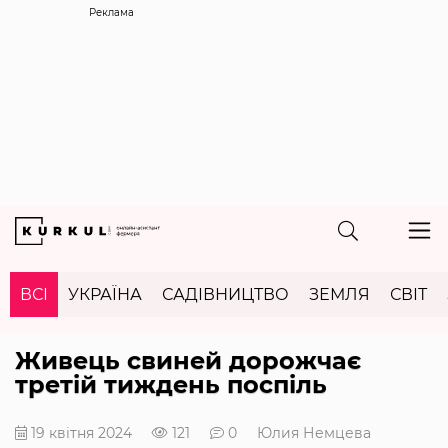
Реклама
ВСІ
УКРАЇНА
САДІВНИЦТВО
ЗЕМЛЯ
СВІТ
Живець свиней дорожчає
третій тиждень поспіль
19 квітня 2024
121
0
Юлия Немцева