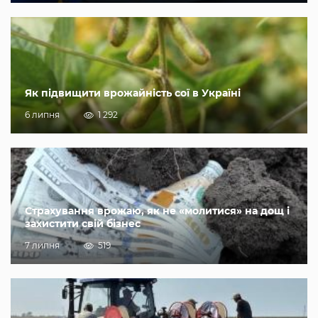
Як підвищити врожайність сої в Україні
6 липня
1 292
Страхування врожаю, як не «молитися» на дощ і
захистити свій бізнес
7 липня
519