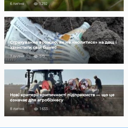
6 липня
1 292
Страхування врожаю, як не «молитися» на дощ і
захистити свій бізнес
7 липня
519
Нові критерії критичності підприємств — що це
означає для агробізнесу
8 липня
1 633