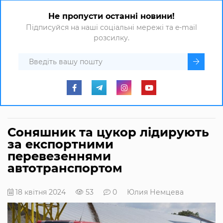
Не пропусти останні новини!
Підписуйся на наші соціальні мережі та e-mail
розсилку.
Соняшник та цукор лідирують
за експортними
перевезеннями
автотранспортом
18 квітня 2024
53
0
Юлия Немцева