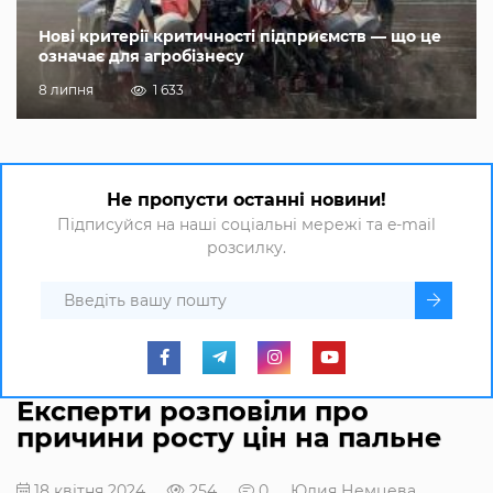
Нові критерії критичності підприємств — що це
означає для агробізнесу
8 липня
1 633
Не пропусти останні новини!
Підписуйся на наші соціальні мережі та e-mail
розсилку.
Експерти розповіли про
причини росту цін на пальне
18 квітня 2024
254
0
Юлия Немцева