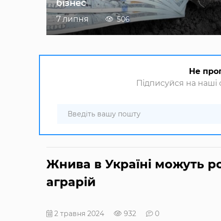
бізнес
7 липня
506
Не про
Підписуйся на наші с
Жнива в Україні можуть р
аграрій
2 травня 2024
932
0