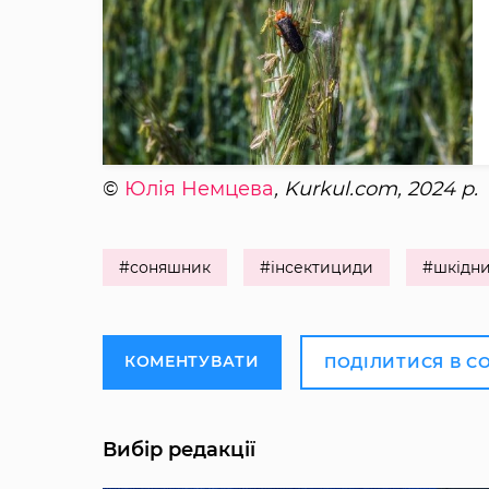
©
Юлія Немцева
, Kurkul.com, 2024 р.
#соняшник
#інсектициди
#шкідн
КОМЕНТУВАТИ
ПОДІЛИТИСЯ В С
Вибір редакції