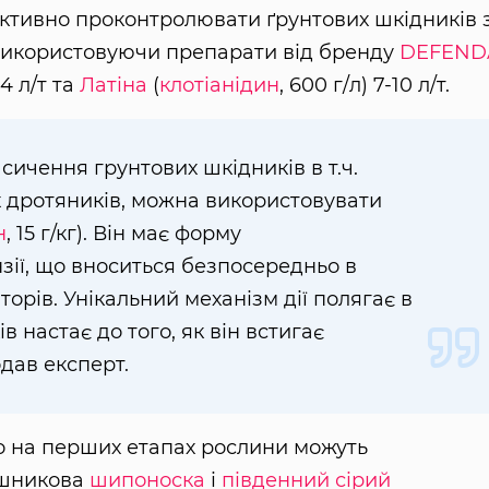
ективно проконтролювати ґрунтових шкідників 
використовуючи препарати від бренду
DEFEND
 4 л/т та
Латіна
(
клотіанідин
, 600 г/л) 7-10 л/т.
ичення грунтових шкідників в т.ч.
х дротяників, можна використовувати
н
, 15 г/кг). Він має форму
зії, що вноситься безпосередньо в
орів. Унікальний механізм дії полягає в
в настає до того, як він встигає
дав експерт.
о на перших етапах рослини можуть
яшникова
шипоноска
і
південний сірий