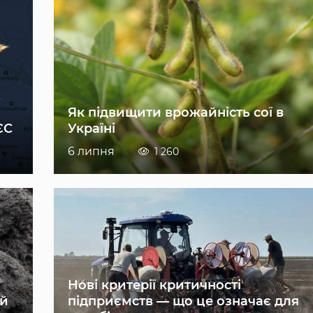
Як підвищити врожайність сої в
ЄС
Україні
6 липня
1 260
Нові критерії критичності
ій
підприємств — що це означає для