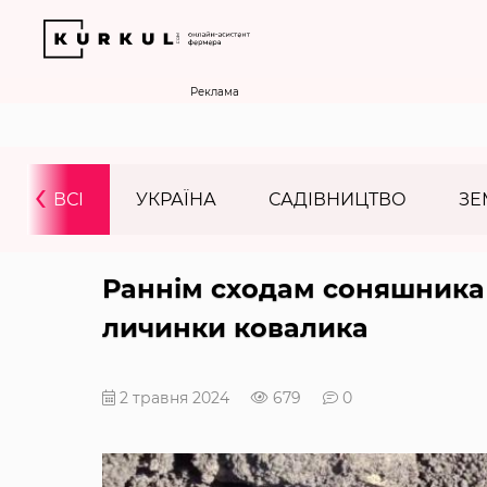
Реклама
‹
ВСІ
УКРАЇНА
САДІВНИЦТВО
ЗЕ
Раннім сходам соняшника
личинки ковалика
2 травня 2024
679
0