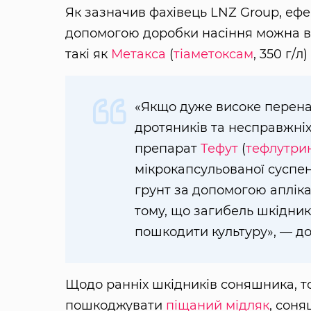
Як зазначив фахівець LNZ Group, еф
допомогою доробки насіння можна 
такі як
Метакса
(
тіаметоксам
, 350 г/л)
«Якщо дуже високе перенас
дротяників та несправжні
препарат
Тефут
(
тефлутри
мікрокапсульованої суспен
грунт за допомогою аплікат
тому, що загибель шкідникі
пошкодити культуру», — до
Щодо ранніх шкідників соняшника, т
пошкоджувати
піщаний мідляк
, сон