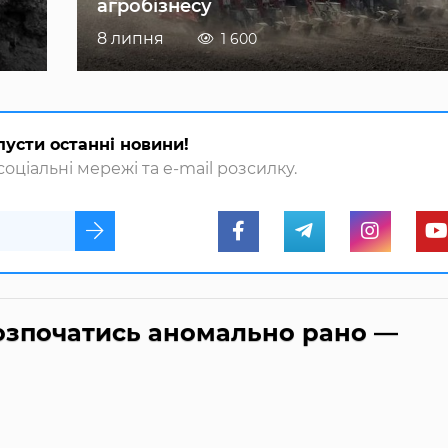
агробізнесу
8 липня
1 600
пусти останні новини!
оціальні мережі та e-mail розсилку.
озпочатись аномально рано —