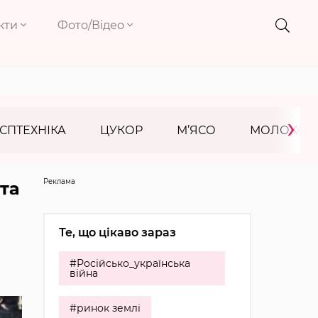
кти
Фото/Відео
›
СПТЕХНІКА
ЦУКОР
М’ЯСО
МОЛОКО
Реклама
та
Те, що цікаво зараз
#Російсько_українська
війна
#ринок землі