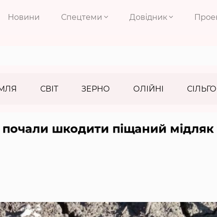
Новини
Спецтеми
Довідник
Прое
МЛЯ
СВІТ
ЗЕРНО
ОЛІЙНІ
СІЛЬГО
 почали шкодити піщаний мідляк 