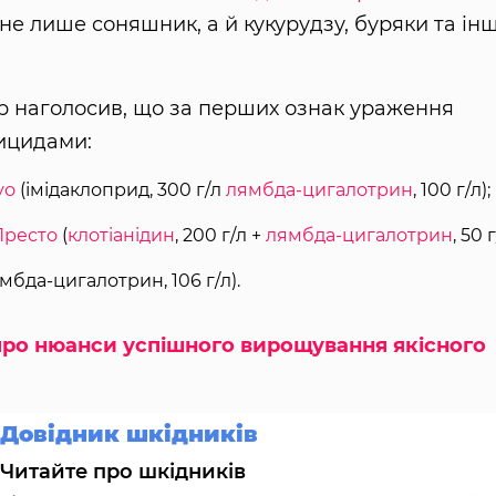
не лише соняшник, а й кукурудзу, буряки та інш
p наголосив, що за перших ознак ураження
тицидами:
уо
(імідаклоприд, 300 г/л
лямбда-цигалотрин
, 100 г/л);
Престо
(
клотіанідин
, 200 г/л +
лямбда-цигалотрин
, 50 г
лямбда-цигалотрин, 106 г/л).
про нюанси успішного вирощування якісного
Довідник шкідників
Читайте про шкідників