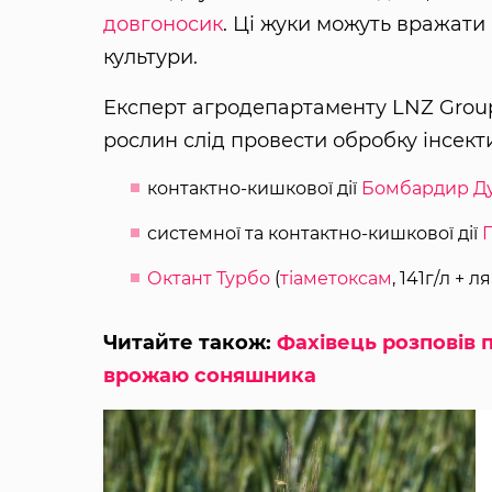
довгоносик
. Ці жуки можуть вражати 
культури.
Експерт агродепартаменту LNZ Grou
рослин слід провести обробку інсек
контактно-кишкової дії
Бомбардир Д
системної та контактно-кишкової дії
Октант Турбо
(
тіаметоксам
, 141г/л + 
Читайте також:
Фахівець розповів 
врожаю соняшника