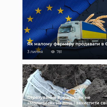
Як малому фермеру продавати в 
3 липня
781
Страхування врожаю, як не
«молитися» на дощ і захистити св