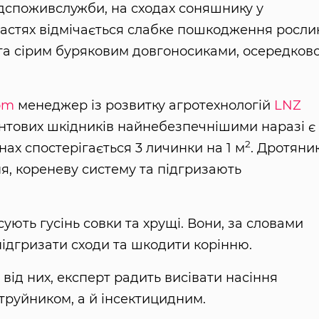
дспоживслужби, на сходах соняшнику у
бластях відмічається слабке пошкодження росли
та сірим буряковим довгоносиками, осередков
om
менеджер із розвитку агротехнологій
LNZ
унтових шкідників найнебезпечнішими наразі є
2
нах спостерігається 3 личинки на 1 м
. Дротяни
я, кореневу систему та підгризають
ують гусінь совки та хрущі. Вони, за словами
ідгризати сходи та шкодити корінню.
ід них, експерт радить висівати насіння
труйником, а й інсектицидним.