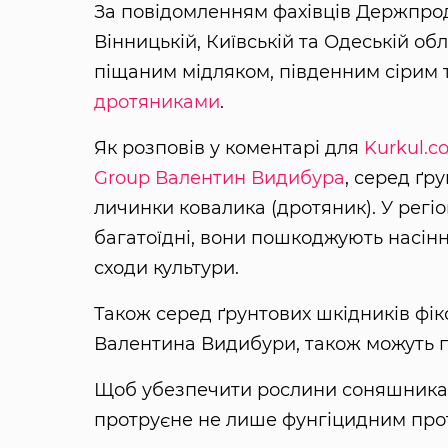
За повідомленням фахівців Держпро
Вінницькій, Київській та Одеській о
піщаним мідляком, південним сірим 
дротяниками
.
Як розповів у коментарі для
Kurkul.c
Group
Валентин Видибура
, серед ґр
личинки ковалика (дротяник). У регіо
багатоїдні, вони пошкоджують насінн
сходи культури.
Також серед ґрунтових шкідників фікс
Валентина Видибури, також можуть п
Щоб убезпечити рослини соняшника в
протруєне не лише фунгіцидним про