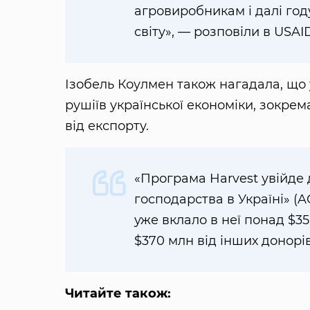
агровиробникам і далі год
світу», — розповіли в USAI
Ізобель Коулмен також нагадала, що
рушіїв української економіки, зокре
від експорту.
«Програма Harvest увійде д
господарства в Україні» (A
уже вклало в неї понад $3
$370 млн від інших донорів
Читайте також: