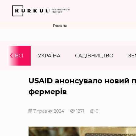
Реклама
‹
ВСІ
УКРАЇНА
САДІВНИЦТВО
ЗЕ
USAID анонсувало новий п
фермерів
7 травня 2024
1271
0