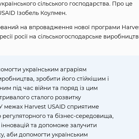
українського сільського господарства. Про це
SAID Ізобель Коулмен.
мований на впровадження нової програми Harve
есії росії на сільськогосподарське виробництв
помогти українським аграріям
робництва, зробити його стійкішим і
м під час війни та поряд із цим
тривалого сталого розвитку
 У межах Harvest USAID сприятиме
о регуляторного та бізнес-середовища,
 інновацій та допоможе залучити
у, аби допомогти українським