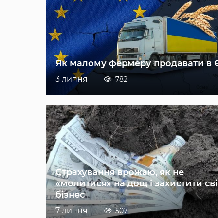
Як малому фермеру продавати в 
3 липня
782
Страхування врожаю, як не
«молитися» на дощ і захистити св
бізнес
7 липня
507