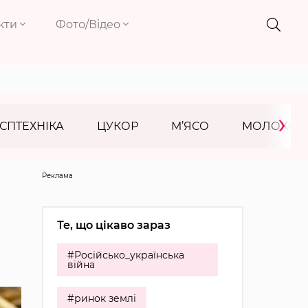
кти
Фото/Відео
›
СПТЕХНІКА
ЦУКОР
М’ЯСО
МОЛОКО
Реклама
Те, що цікаво зараз
#Російсько_українська
війна
#ринок землі