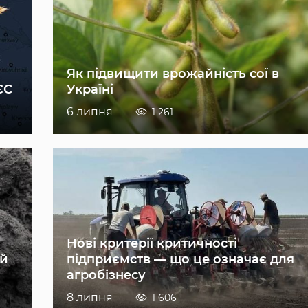
Як підвищити врожайність сої в
ЄС
Україні
6 липня
1 261
Нові критерії критичності
ій
підприємств — що це означає для
агробізнесу
8 липня
1 606