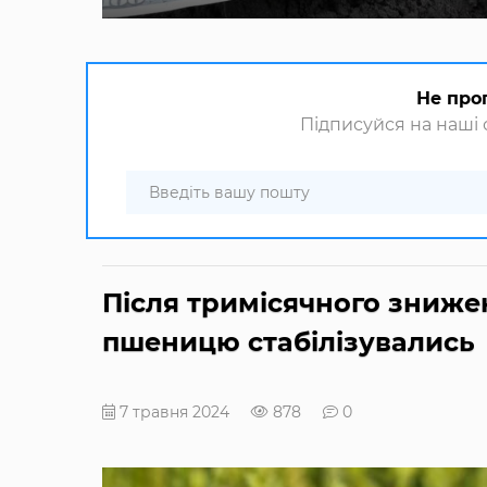
Не про
Підписуйся на наші с
Після тримісячного знижен
пшеницю стабілізувались
7 травня 2024
878
0