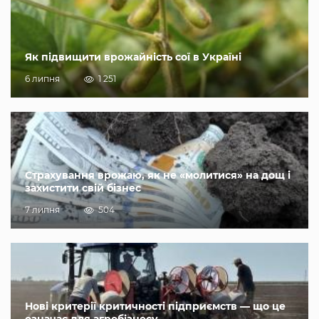
Як підвищити врожайність сої в Україні
6 липня
1 251
Страхування врожаю, як не «молитися» на дощ і
захистити свій бізнес
7 липня
504
Нові критерії критичності підприємств — що це
означає для агробізнесу