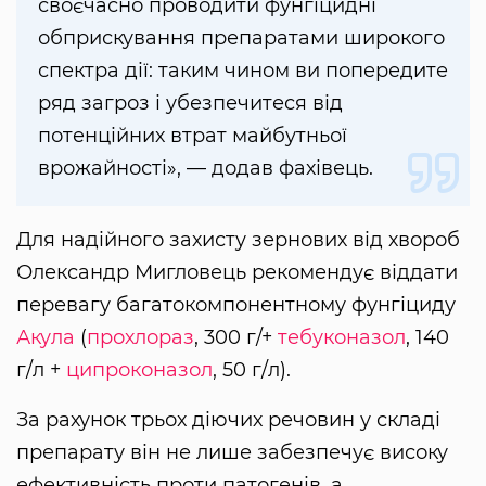
своєчасно проводити фунгіцидні
обприскування препаратами широкого
спектра дії: таким чином ви попередите
ряд загроз і убезпечитеся від
потенційних втрат майбутньої
врожайності», — додав фахівець.
Для надійного захисту зернових від хвороб
Олександр Мигловець рекомендує віддати
перевагу багатокомпонентному фунгіциду
Акула
(
прохлораз
, 300 г/+
тебуконазол
, 140
г/л +
ципроконазол
, 50 г/л).
За рахунок трьох діючих речовин у складі
препарату він не лише забезпечує високу
ефективність проти патогенів, а