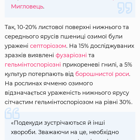
Мигловець
.
Так, 10-20% листової поверхні нижнього та
середнього ярусів пшениці озимої були
уражені
септоріозом
. На 15% досліджуваних
зразків виявлені
фузаріозні
та
гельмінтоспоріозні
прикореневі гнилі, а 5%
культур потерпають від
борошнистої роси
.
На рослинах ячменю озимого
відзначається ураженість нижнього ярусу
сітчастим гельмінтоспоріозом на рівні 30%.
«Подекуди зустрічаються й інші
хвороби. Зважаючи на це, необхідно