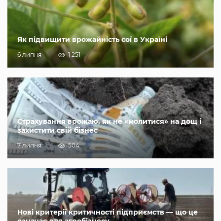
Як підвищити врожайність сої в Україні
6 липня
1 251
Страхування врожаю, як не «молитися» на дощ і
захистити свій бізнес
7 липня
504
Нові критерії критичності підприємств — що це
означає для агробізнесу