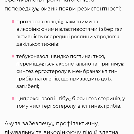
попереджує ризик появи резистентності:
прохлораз володіє захисними та
викорінюючими властивостями і зберігає
активність всередині рослини упродовж
декількох тижнів;
тебуконазол швидко поглинається,
переміщується акропетально та пригнічує
синтез ергостеролу в мембранах клітин
грибів-патогенів, що призводить до їх
загибелі;
ципроконазол інгібує біосинтез стеринів, у
тому числі ергостеролу, в клітинах грибів.
Акула забезпечує профілактичну,
лікувальну та викорінюючу дію й здатна