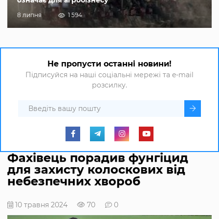
8 липня
1 594
Не пропусти останні новини!
Підписуйся на наші соціальні мережі та e-mail
розсилку.
Фахівець порадив фунгіцид
для захисту колоскових від
небезпечних хвороб
10 травня 2024
70
0