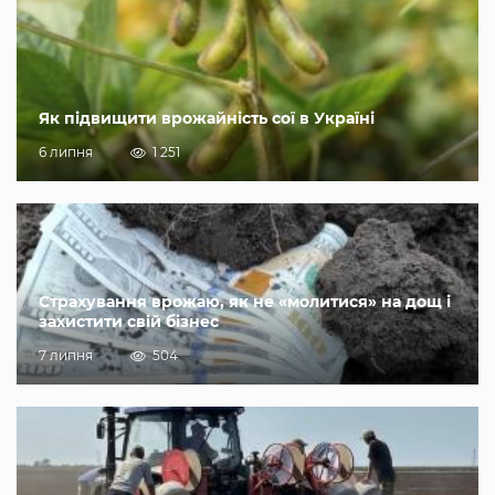
Як підвищити врожайність сої в Україні
6 липня
1 251
Страхування врожаю, як не «молитися» на дощ і
захистити свій бізнес
7 липня
504