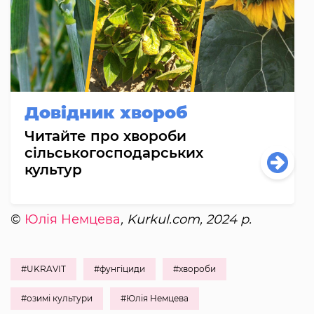
Довідник хвороб
Читайте про хвороби
сільськогосподарських
культур
©
Юлія Немцева
, Kurkul.com, 2024 р.
#UKRAVIT
#фунгіциди
#хвороби
#озимі культури
#Юлія Немцева