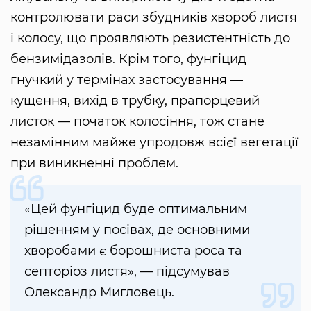
контролювати раси збудників хвороб листя
і колосу, що проявляють резистентність до
бензимідазолів. Крім того, фунгіцид
гнучкий у термінах застосування —
кущення, вихід в трубку, прапорцевий
листок — початок колосіння, тож стане
незамінним майже упродовж всієї вегетації
при виникненні проблем.
«Цей фунгіцид буде оптимальним
рішенням у посівах, де основними
хворобами є борошниста роса та
септоріоз листя», — підсумував
Олександр Мигловець.