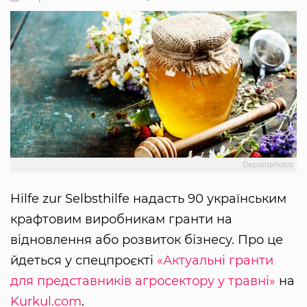
Depositphotos
Hilfe zur Selbsthilfe надасть 90 українським
крафтовим виробникам гранти на
відновлення або розвиток бізнесу. Про це
йдеться у спецпроєкті
«Актуальні гранти
для представників агросектору у травні»
на
Kurkul.com
.